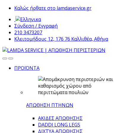
Skip
Skip
Καλώς ήρθατε στο lamdaservice.gr
to
to
navigation
content
Σύνδεση / Εγγραφή
210 3473207
Κλειτομήδους 12, 176 76 Καλλιθέα, Αθήνα
ΠΡΟΪΟΝΤΑ
ΑΠΩΘΗΣΗ ΠΤΗΝΩΝ
ΑΚΙΔΕΣ ΑΠΩΘΗΣΗΣ
DADDI LONG LEGS
ΔΙΧΤΥΑ ΑΠΩΘΗΣΗΣ