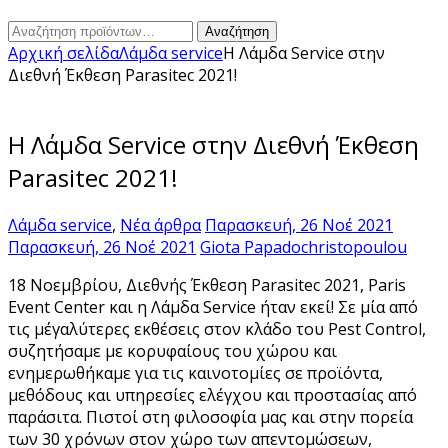
Αναζήτηση
Αναζήτηση
για:
Αρχική σελίδα
Λάμδα service
Η Λάμδα Service στην
Διεθνή Έκθεση Parasitec 2021!
Η Λάμδα Service στην Διεθνή Έκθεση
Parasitec 2021!
Λάμδα service
,
Νέα άρθρα
Παρασκευή, 26 Νοέ 2021
Παρασκευή, 26 Νοέ 2021
Giota Papadochristopoulou
18 Νοεμβρίου, Διεθνής Έκθεση Parasitec 2021, Paris
Event Center και η Λάμδα Service ήταν εκεί! Σε μία από
τις μέγαλύτερες εκθέσεις στον κλάδο του Pest Control,
συζητήσαμε με κορυφαίους του χώρου και
ενημερωθήκαμε για τις καινοτομίες σε προϊόντα,
μεθόδους και υπηρεσίες ελέγχου και προστασίας από
παράσιτα. Πιστοί στη φιλοσοφία μας και στην πορεία
των 30 χρόνων στον χώρο των απεντομώσεων,