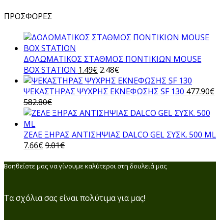
ΠΡΟΣΦΟΡΕΣ
ΔΟΛΩΜΑΤΙΚΟΣ ΣΤΑΘΜΟΣ ΠΟΝΤΙΚΙΩΝ MOUSE
BOX STATION
1.49
€
2.48
€
ΨΕΚΑΣΤΗΡΑΣ ΨΥΧΡΗΣ ΕΚΝΕΦΩΣΗΣ SF 130
477.90
€
582.80
€
ΖΕΛΕ ΞΗΡΑΣ ΑΝΤΙΣΗΨΙΑΣ DALCO GEL ΣΥΣΚ. 500 ML
7.66
€
9.01
€
Βοηθείστε μας να γίνουμε καλύτεροι στη δουλειά μας
Τα σχόλια σας είναι πολύτιμα για μας!