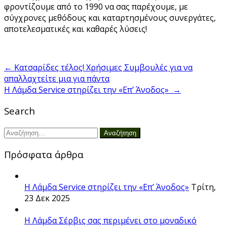
φροντίζουμε από το 1990 να σας παρέχουμε, με
σύγχρονες μεθόδους και καταρτησμένους συνεργάτες,
αποτελεσματικές και καθαρές λύσεις!
Πλοήγηση
←
Κατσαρίδες τέλος! Χρήσιμες Συμβουλές για να
απαλλαχτείτε μια για πάντα
άρθρων
H Λάμδα Service στηρίζει την «Επ’ Άνοδος»
→
Search
Αναζήτηση
για:
Πρόσφατα άρθρα
H Λάμδα Service στηρίζει την «Επ’ Άνοδος»
Τρίτη,
23 Δεκ 2025
Η Λάμδα Σέρβις σας περιμένει στο μοναδικό