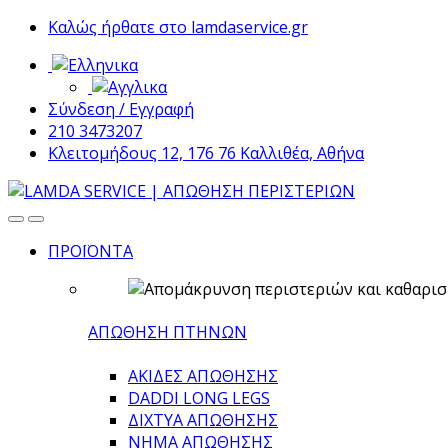
Skip
Skip
Καλώς ήρθατε στο lamdaservice.gr
to
to
navigation
content
Σύνδεση / Εγγραφή
210 3473207
Κλειτομήδους 12, 176 76 Καλλιθέα, Αθήνα
ΠΡΟΪΟΝΤΑ
ΑΠΩΘΗΣΗ ΠΤΗΝΩΝ
ΑΚΙΔΕΣ ΑΠΩΘΗΣΗΣ
DADDI LONG LEGS
ΔΙΧΤΥΑ ΑΠΩΘΗΣΗΣ
ΝΗΜΑ ΑΠΩΘΗΣΗΣ