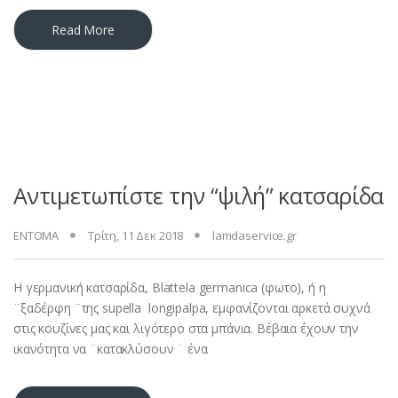
Read More
Αντιμετωπίστε την “ψιλή” κατσαρίδα
ΕΝΤΟΜΑ
Τρίτη, 11 Δεκ 2018
lamdaservice.gr
Η γερμανική κατσαρίδα, Blattela germanica (φωτο), ή η
¨ξαδέρφη ¨της supella longipalpa, εμφανίζονται αρκετά συχνά
στις κουζίνες μας και λιγότερο στα μπάνια. Βέβαια έχουν την
ικανότητα να ¨κατακλύσουν ¨ ένα