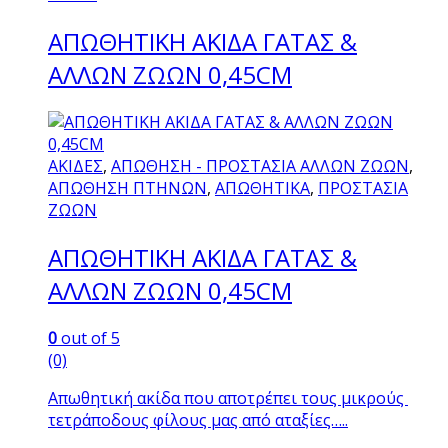
πολλαπλές
ΑΠΩΘΗΤΙΚΗ ΑΚΙΔΑ ΓΑΤΑΣ &
παραλλαγές.
Οι
AΛΛΩΝ ΖΩΩΝ 0,45CM
επιλογές
μπορούν
να
επιλεγούν
ΑΚΙΔΕΣ
,
ΑΠΩΘΗΣΗ - ΠΡΟΣΤΑΣΙΑ ΑΛΛΩΝ ΖΩΩΝ
,
στη
ΑΠΩΘΗΣΗ ΠΤΗΝΩΝ
,
ΑΠΩΘΗΤΙΚΑ
,
ΠΡΟΣΤΑΣΙΑ
σελίδα
ΖΩΩΝ
του
προϊόντος
ΑΠΩΘΗΤΙΚΗ ΑΚΙΔΑ ΓΑΤΑΣ &
AΛΛΩΝ ΖΩΩΝ 0,45CM
0
out of 5
(0)
Απωθητική ακίδα που αποτρέπει τους μικρούς
τετράποδους φίλους μας από αταξίες…..