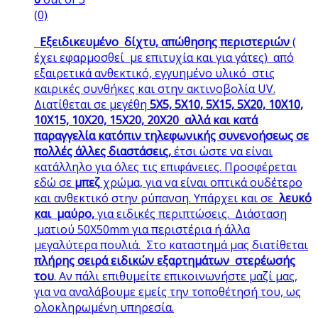
(0)
Εξειδικευμένο δίχτυ, απώθησης
περιστεριών
(
έχει εφαρμοσθεί με επιτυχία και για γάτες) από
εξαιρετικά ανθεκτικό, εγγυημένο υλικό στις
καιρικές συνθήκες και στην ακτινοβολία UV.
Διατίθεται σε μεγέθη
5Χ5, 5Χ10, 5Χ15, 5Χ20, 10Χ10,
10Χ15, 10Χ20, 15Χ20, 20Χ20 αλλά και κατά
παραγγελία κατόπιν τηλεφωνικής συνενοήσεως σε
πολλές άλλες διαστάσεις,
έτσι ώστε να είναι
κατάλληλο για όλες τις επιφάνειες. Προσφέρεται
εδώ σε
μπεζ
χρώμα, για να είναι οπτικά ουδέτερο
και ανθεκτικό στην ρύπανση. Υπάρχει και σε
λευκό
και μαύρο,
για ειδικές περιπτώσεις. Διάσταση
ματιού 50Χ50mm για περιστέρια ή άλλα
μεγαλύτερα πουλιά. Στο καταστημά μας διατίθεται
πλήρης σειρά ειδικών εξαρτημάτων στερέωσής
του
. Αν πάλι επιθυμείτε επικοινωνήστε μαζί μας,
για να αναλάβουμε εμείς την τοποθέτησή του, ως
ολοκληρωμένη υπηρεσία.