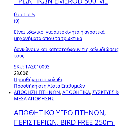
TΡΩΚΤΙΚΩΝ EMEROD 500 ΜL
0
out of 5
(0)
Είναι ιδανικό για αυτοκίνητα ή αγροτικά
μηχανήματα όπου τα τρωκτικά
δαγκώνουν και καταστρέφουν τις καλωδιώσεις
τους
SKU: ΤΑΣ010003
29.00
€
Προσθήκη στο καλάθι
Προσθήκη στη Λίστα Επιθυμιών
ΑΠΩΘΗΣΗ ΠΤΗΝΩΝ
,
ΑΠΩΘΗΤΙΚΑ
,
ΣΥΣΚΕΥΕΣ &
ΜΕΣΑ ΑΠΩΘΗΣΗΣ
AΠΩΘΗΤΙΚΟ ΥΓΡΟ ΠΤΗΝΩΝ,
ΠΕΡΙΣΤΕΡΙΩΝ, BIRD FREE 250ml