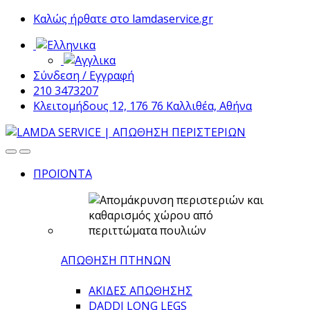
Skip
Skip
Καλώς ήρθατε στο lamdaservice.gr
to
to
navigation
content
Σύνδεση / Εγγραφή
210 3473207
Κλειτομήδους 12, 176 76 Καλλιθέα, Αθήνα
ΠΡΟΪΟΝΤΑ
ΑΠΩΘΗΣΗ ΠΤΗΝΩΝ
ΑΚΙΔΕΣ ΑΠΩΘΗΣΗΣ
DADDI LONG LEGS