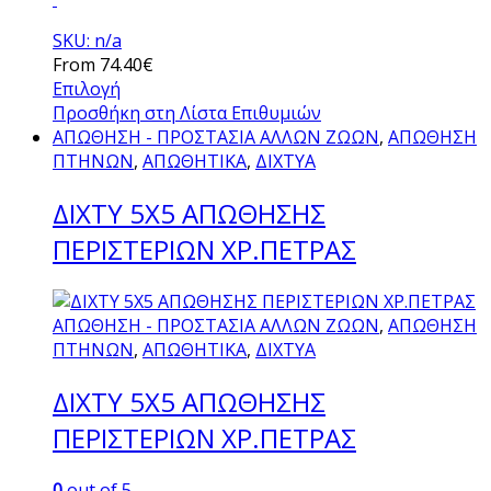
SKU: n/a
From
74.40
€
Επιλογή
Αυτό
Προσθήκη στη Λίστα Επιθυμιών
το
ΑΠΩΘΗΣΗ - ΠΡΟΣΤΑΣΙΑ ΑΛΛΩΝ ΖΩΩΝ
,
ΑΠΩΘΗΣΗ
προϊόν
ΠΤΗΝΩΝ
,
ΑΠΩΘΗΤΙΚΑ
,
ΔΙΧΤΥΑ
έχει
ΔΙΧΤΥ 5X5 ΑΠΩΘΗΣΗΣ
πολλαπλές
παραλλαγές.
ΠΕΡΙΣΤΕΡΙΩΝ ΧΡ.ΠΕΤΡΑΣ
Οι
επιλογές
μπορούν
ΑΠΩΘΗΣΗ - ΠΡΟΣΤΑΣΙΑ ΑΛΛΩΝ ΖΩΩΝ
,
ΑΠΩΘΗΣΗ
να
ΠΤΗΝΩΝ
,
ΑΠΩΘΗΤΙΚΑ
,
ΔΙΧΤΥΑ
επιλεγούν
στη
ΔΙΧΤΥ 5X5 ΑΠΩΘΗΣΗΣ
σελίδα
του
ΠΕΡΙΣΤΕΡΙΩΝ ΧΡ.ΠΕΤΡΑΣ
προϊόντος
0
out of 5