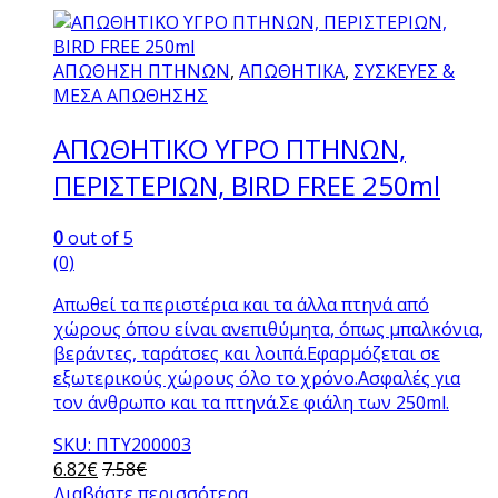
ΑΠΩΘΗΣΗ ΠΤΗΝΩΝ
,
ΑΠΩΘΗΤΙΚΑ
,
ΣΥΣΚΕΥΕΣ &
ΜΕΣΑ ΑΠΩΘΗΣΗΣ
AΠΩΘΗΤΙΚΟ ΥΓΡΟ ΠΤΗΝΩΝ,
ΠΕΡΙΣΤΕΡΙΩΝ, BIRD FREE 250ml
0
out of 5
(0)
Απωθεί τα περιστέρια και τα άλλα πτηνά από
χώρους όπου είναι ανεπιθύμητα, όπως μπαλκόνια,
βεράντες, ταράτσες και λοιπά.Εφαρμόζεται σε
εξωτερικούς χώρους όλο το χρόνο.Ασφαλές για
τον άνθρωπο και τα πτηνά.Σε φιάλη των 250ml.
SKU: ΠΤΥ200003
6.82
€
7.58
€
Διαβάστε περισσότερα