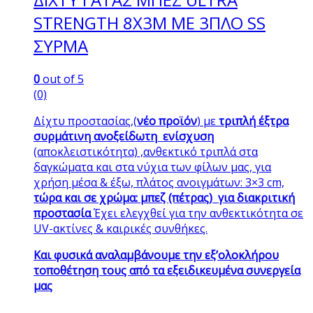
STRENGTH 8X3M ΜΕ 3ΠΛΟ SS
ΣΥΡΜΑ
0
out of 5
(0)
Δίχτυ προστασίας,(
νέο προϊόν
) με
τριπλή έξτρα
συρμάτινη ανοξείδωτη ενίσχυση
(αποκλειστικότητα) ,ανθεκτικό τριπλά στα
δαγκώματα και στα νύχια των φίλων μας, για
χρήση μέσα & έξω, πλάτος ανοιγμάτων: 3×3 cm,
τώρα και σε χρώμα: μπεζ (πέτρας) για διακριτική
προστασία
Έχει ελεγχθεί για την ανθεκτικότητα σε
UV-ακτίνες & καιρικές συνθήκες.
Και φυσικά αναλαμβάνουμε την εξ’ολοκλήρου
τοποθέτηση τους από τα εξειδικευμένα συνεργεία
μας