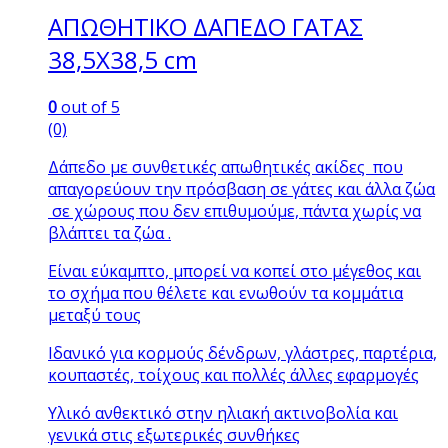
ΑΠΩΘΗΤΙΚΟ ΔΑΠΕΔΟ ΓΑΤΑΣ
38,5Χ38,5 cm
0
out of 5
(0)
Δάπεδο με συνθετικές απωθητικές ακίδες που
απαγορεύουν την πρόσβαση σε γάτες και άλλα ζώα
σε χώρους που δεν επιθυμούμε, πάντα χωρίς να
βλάπτει τα ζώα .
Είναι εύκαμπτο, μπορεί να κοπεί στο μέγεθος και
το σχήμα που θέλετε και ενωθούν τα κομμάτια
μεταξύ τους
Ιδανικό για κορμούς δένδρων, γλάστρες, παρτέρια,
κουπαστές, τοίχους και πολλές άλλες εφαρμογές
Υλικό ανθεκτικό στην ηλιακή ακτινοβολία και
γενικά στις εξωτερικές συνθήκες