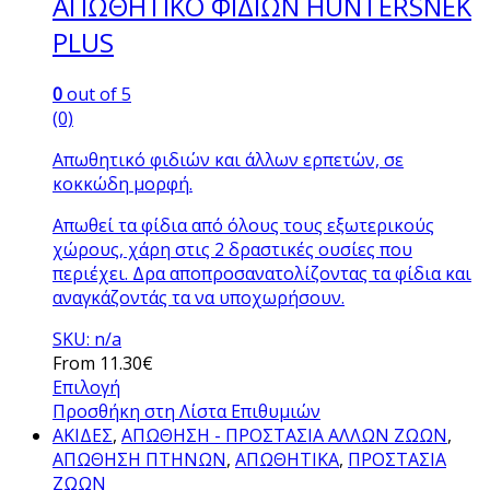
ΑΠΩΘΗΤΙΚΟ ΦΙΔΙΩΝ HUNTERSNEK
PLUS
0
out of 5
(0)
Απωθητικό φιδιών και άλλων ερπετών, σε
κοκκώδη μορφή.
Απωθεί τα φίδια από όλους τους εξωτερικούς
χώρους, χάρη στις 2 δραστικές ουσίες που
περιέχει. Δρα αποπροσανατολίζοντας τα φίδια και
αναγκάζοντάς τα να υποχωρήσουν.
SKU: n/a
From
11.30
€
Επιλογή
Αυτό
Προσθήκη στη Λίστα Επιθυμιών
το
ΑΚΙΔΕΣ
,
ΑΠΩΘΗΣΗ - ΠΡΟΣΤΑΣΙΑ ΑΛΛΩΝ ΖΩΩΝ
,
προϊόν
ΑΠΩΘΗΣΗ ΠΤΗΝΩΝ
,
ΑΠΩΘΗΤΙΚΑ
,
ΠΡΟΣΤΑΣΙΑ
έχει
ΖΩΩΝ