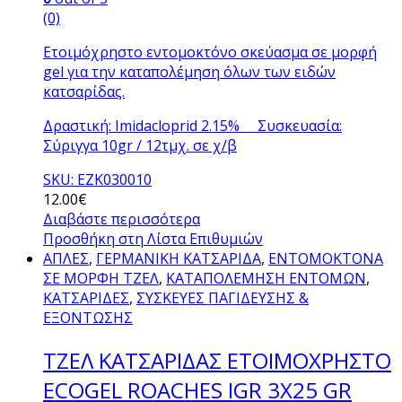
(0)
Ετοιμόχρηστο εντομοκτόνο σκεύασμα σε μορφή
gel για την καταπολέμηση όλων των ειδών
κατσαρίδας.
Δραστική: Imidacloprid 2.15% Συσκευασία:
Σύριγγα 10gr / 12τμχ. σε χ/β
SKU: ΕΖΚ030010
12.00
€
Διαβάστε περισσότερα
Προσθήκη στη Λίστα Επιθυμιών
ΑΠΛΕΣ
,
ΓΕΡΜΑΝΙΚΗ ΚΑΤΣΑΡΙΔΑ
,
ΕΝΤΟΜΟΚΤΟΝΑ
ΣΕ ΜΟΡΦΗ ΤΖΕΛ
,
ΚΑΤΑΠΟΛΕΜΗΣΗ ΕΝΤΟΜΩΝ
,
ΚΑΤΣΑΡΙΔΕΣ
,
ΣΥΣΚΕΥΕΣ ΠΑΓΙΔΕΥΣΗΣ &
ΕΞΟΝΤΩΣΗΣ
ΤΖΕΛ ΚΑΤΣΑΡΙΔΑΣ ΕΤΟΙΜΟΧΡΗΣΤΟ
ECOGEL ROACHES IGR 3X25 GR