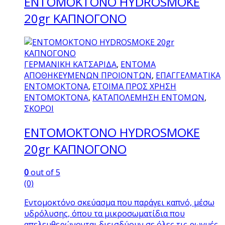
ENTOMOKTONO HYDROSMOKE​
20gr KAΠΝΟΓΟΝΟ
ΓΕΡΜΑΝΙΚΗ ΚΑΤΣΑΡΙΔΑ
,
ΕΝΤΟΜΑ
ΑΠΟΘΗΚΕΥΜΕΝΩΝ ΠΡΟΙΟΝΤΩΝ
,
ΕΠΑΓΓΕΛΜΑΤΙΚΑ
ΕΝΤΟΜΟΚΤΟΝΑ
,
ΕΤΟΙΜΑ ΠΡΟΣ ΧΡΗΣΗ
ΕΝΤΟΜΟΚΤΟΝΑ
,
ΚΑΤΑΠΟΛΕΜΗΣΗ ΕΝΤΟΜΩΝ
,
ΣΚΟΡΟΙ
ENTOMOKTONO HYDROSMOKE​
20gr KAΠΝΟΓΟΝΟ
0
out of 5
(0)
Εντομοκτόνο σκεύασμα που παράγει καπνό, μέσω
υδρόλυσης, όπου τα μικροσωματίδια που
απελευθερώνονται διεισδύουν σε όλες τις ρωγμές