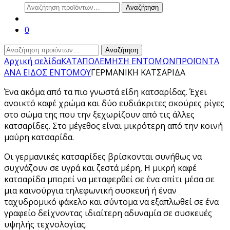
Αναζήτηση
Αναζήτηση
για:
0
Αναζήτηση
Αναζήτηση
για:
Αρχική σελίδα
ΚΑΤΑΠΟΛΕΜΗΣΗ ΕΝΤΟΜΩΝ
ΠΡΟΪΟΝΤΑ
ΑΝΑ ΕΙΔΟΣ ΕΝΤΟΜΟΥ
ΓΕΡΜΑΝΙΚΗ ΚΑΤΣΑΡΙΔΑ
Ένα ακόμα από τα πιο γνωστά είδη κατσαρίδας. Έχει
ανοικτό καφέ χρώμα και δύο ευδιάκριτες σκούρες ρίγες
στο σώμα της που την ξεχωρίζουν από τις άλλες
κατσαρίδες. Στο μέγεθος είναι μικρότερη από την κοινή
μαύρη κατσαρίδα.
Οι γερμανικές κατσαρίδες βρίσκονται συνήθως να
συχνάζουν σε υγρά και ζεστά μέρη, Η μικρή καφέ
κατσαρίδα μπορεί να μεταφερθεί σε ένα σπίτι μέσα σε
μια καινούργια τηλεφωνική συσκευή ή έναν
ταχυδρομικό φάκελο και σύντομα να εξαπλωθεί σε ένα
γραφείο δείχνοντας ιδιαίτερη αδυναμία σε συσκευές
υψηλής τεχνολογίας.