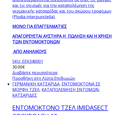
και τις σχισμές για την καταπολέμηση της
γερμανικής κατσαρίδας και του σκώρου τροφίμων
(Plodia interpunctella).
ΜΟΝΟ ΓΙΑ ΕΠΑΓΓΕΛΜΑΤΙΕΣ
ΑΠΑΓΟΡΕΥΕΤΑΙ ΑΥΣΤΗΡΑ Η ΠΩΛΗΣΗ ΚΑΙ Η ΧΡΗΣΗ
ΤΩΝ ΕΝΤΟΜΟΚΤΟΝΩΝ
ΑΠΟ ΑΝΗΛΙΚΟΥΣ
SKU: ΕΕΚ340001
30.00
€
Διαβάστε περισσότερα
Προσθήκη στη Λίστα Επιθυμιών
ΓΕΡΜΑΝΙΚΗ ΚΑΤΣΑΡΙΔΑ
,
ΕΝΤΟΜΟΚΤΟΝΑ ΣΕ
ΜΟΡΦΗ ΤΖΕΛ
,
ΚΑΤΑΠΟΛΕΜΗΣΗ ΕΝΤΟΜΩΝ
,
ΚΑΤΣΑΡΙΔΕΣ
ΕΝΤΟΜΟΚΤΟΝΟ ΤΖΕΛ IMIDASECT