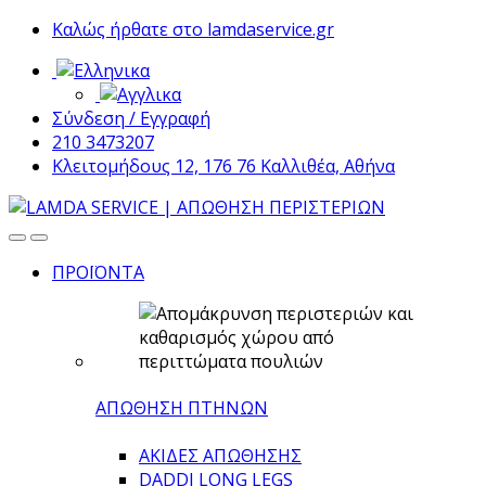
Skip
Skip
Καλώς ήρθατε στο lamdaservice.gr
to
to
navigation
content
Σύνδεση / Εγγραφή
210 3473207
Κλειτομήδους 12, 176 76 Καλλιθέα, Αθήνα
ΠΡΟΪΟΝΤΑ
ΑΠΩΘΗΣΗ ΠΤΗΝΩΝ
ΑΚΙΔΕΣ ΑΠΩΘΗΣΗΣ
DADDI LONG LEGS