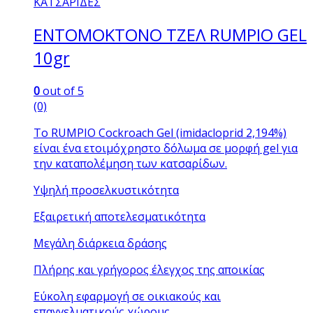
ΚΑΤΣΑΡΙΔΕΣ
ΕΝΤΟΜΟΚΤΟΝΟ ΤΖΕΛ RUMPIO GEL
10gr
0
out of 5
(0)
Το RUMPIO Cockroach Gel (imidacloprid 2,194%)
είναι ένα ετοιμόχρηστο δόλωμα σε μορφή gel για
την καταπολέμηση των κατσαρίδων.
Υψηλή προσελκυστικότητα
Εξαιρετική αποτελεσματικότητα
Μεγάλη διάρκεια δράσης
Πλήρης και γρήγορος έλεγχος της αποικίας
Εύκολη εφαρμογή σε οικιακούς και
επαγγελματικούς χώρους