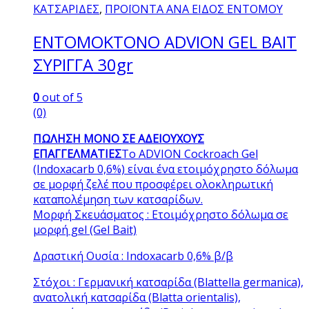
ΚΑΤΣΑΡΙΔΕΣ
,
ΠΡΟΪΟΝΤΑ ΑΝΑ ΕΙΔΟΣ ΕΝΤΟΜΟΥ
ΕΝΤΟΜΟΚΤΟΝΟ ADVION GEL BAIT
ΣΥΡΙΓΓΑ 30gr
0
out of 5
(0)
ΠΩΛΗΣΗ ΜΟΝΟ ΣΕ ΑΔΕΙΟΥΧΟΥΣ
ΕΠΑΓΓΕΛΜΑΤΙΕΣ
Το ADVION Cockroach Gel
(Indoxacarb 0,6%) είναι ένα ετοιμόχρηστο δόλωμα
σε μορφή ζελέ που προσφέρει ολοκληρωτική
καταπολέμηση των κατσαρίδων.
Μορφή Σκευάσματος : Ετοιμόχρηστο δόλωμα σε
μορφή gel (Gel Bait)
Δραστική Ουσία : Indoxacarb 0,6% β/β
Στόχοι : Γερμανική κατσαρίδα (Βlattella germanica),
ανατολική κατσαρίδα (Blatta orientalis),