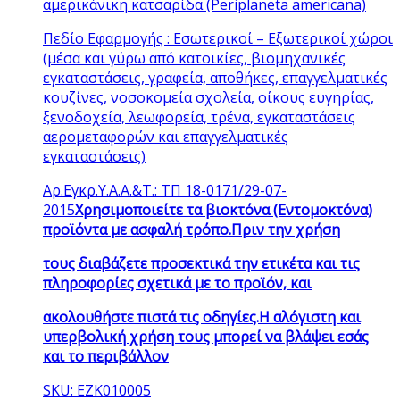
αμερικάνικη κατσαρίδα (Periplaneta americana)
Πεδίο Εφαρμογής : Εσωτερικοί – Eξωτερικοί χώροι
(μέσα και γύρω από κατοικίες, βιομηχανικές
εγκαταστάσεις, γραφεία, αποθήκες, επαγγελματικές
κουζίνες, νοσοκομεία σχολεία, οίκους ευγηρίας,
ξενοδοχεία, λεωφορεία, τρένα, εγκαταστάσεις
αερομεταφορών και επαγγελματικές
εγκαταστάσεις)
Αρ.Εγκρ.Υ.Α.Α.&Τ.: ΤΠ 18-0171/29-07-
2015
Χρησιμοποιείτε τα βιοκτόνα (Εντομοκτόνα)
προϊόντα με ασφαλή τρόπο.Πριν την χρήση
τους διαβάζετε προσεκτικά την ετικέτα και τις
πληροφορίες σχετικά με το προϊόν, και
ακολουθήστε πιστά τις οδηγίες.Η αλόγιστη και
υπερβολική χρήση τους μπορεί να βλάψει εσάς
και το περιβάλλον
SKU: ΕΖΚ010005