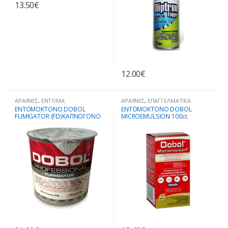
13.50
€
12.00
€
ΑΡΑΧΝΕΣ
,
ΕΝΤΟΜΑ
ΑΡΑΧΝΕΣ
,
ΕΠΑΓΓΕΛΜΑΤΙΚΑ
ΑΠΟΘΗΚΕΥΜΕΝΩΝ ΠΡΟΙΟΝΤΩΝ
,
ΕΝΤΟΜΟΚΤΟΝΑ
,
ΚΑΤΑΠΟΛΕΜΗΣΗ
ENTOMOKTONO DOBOL
ENTOMOKTONO DOBOL
ΕΠΑΓΓΕΛΜΑΤΙΚΑ ΕΝΤΟΜΟΚΤΟΝΑ
,
ΕΝΤΟΜΩΝ
,
ΚΑΤΣΑΡΙΔΕΣ
,
ΚΟΡΙΟΙ
,
FUMIGATOR (FD)KAΠΝΟΓΟΝΟ
MICROEMULSION 100cc
ΕΤΟΙΜΑ ΠΡΟΣ ΧΡΗΣΗ
ΚΟΥΝΟΥΠΙΑ
,
ΜΥΓΕΣ
,
ΣΚΟΡΟΙ
,
ΕΝΤΟΜΟΚΤΟΝΑ
,
ΚΑΤΣΑΡΙΔΕΣ
,
ΣΦΗΚΕΣ-ΣΦΗΚΟΦΩΛΙΕΣ
,
ΨΑΡΑΚΙ
,
ΚΟΡΙΟΙ
,
ΚΟΥΝΟΥΠΙΑ
,
ΜΥΓΕΣ
,
ΨΥΛΛΟΙ
ΜΥΡΜΗΓΚΙΑ
,
ΣΚΟΡΟΙ
,
ΣΦΗΚΕΣ-
ΣΦΗΚΟΦΩΛΙΕΣ
,
ΨΑΡΑΚΙ
,
ΨΥΛΛΟΙ