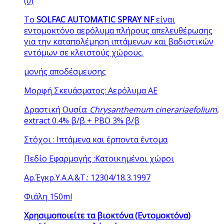
(0)
Το
SOLFAC AUTOMATIC SPRAY NF
είναι
εντομοκτόνο αερόλυμα πλήρους απελευθέρωσης
για την καταπολέμηση ιπτάμενων και βαδιστικών
εντόμων σε κλειστούς χώρους.
μονής αποδέσμευσης
Μορφή Σκευάσματος: Αερόλυμα ΑΕ
Δραστική Ουσία
:
Chrysanthemum cinerariaefolium
,
extract 0.4% β/β + PBO 3% β/β
Στόχοι : Ιπτάμενα και έρποντα έντομα
Πεδίο Εφαρμογής :Κατοικημένοι χώροι
Αρ.Έγκρ.Υ.Α.Α.&Τ.: 12304/18.3.1997
Φιάλη 150ml
Χρησιμοποιείτε τα βιοκτόνα (Εντομοκτόνα)