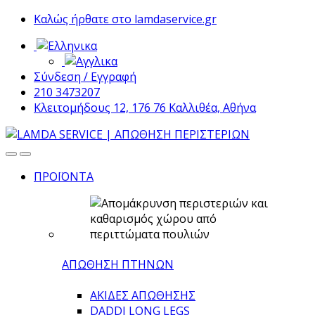
Skip
Skip
Καλώς ήρθατε στο lamdaservice.gr
to
to
navigation
content
Σύνδεση / Εγγραφή
210 3473207
Κλειτομήδους 12, 176 76 Καλλιθέα, Αθήνα
ΠΡΟΪΟΝΤΑ
ΑΠΩΘΗΣΗ ΠΤΗΝΩΝ
ΑΚΙΔΕΣ ΑΠΩΘΗΣΗΣ
DADDI LONG LEGS