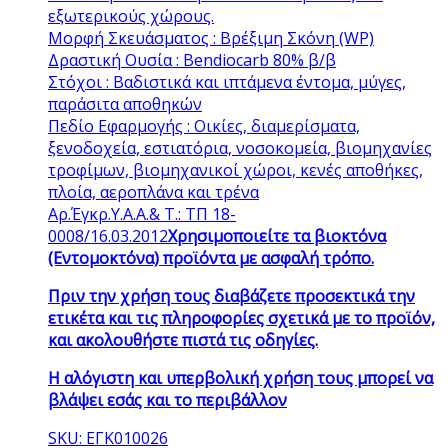
εξωτερικούς χώρους.
Μορφή Σκευάσματος : Βρέξιμη Σκόνη (WP)
Δραστική Ουσία : Bendiocarb 80% β/β
Στόχοι : Βαδιστικά και ιπτάμενα έντομα, μύγες,
παράσιτα αποθηκών
Πεδίο Εφαρμογής : Οικίες, διαμερίσματα,
ξενοδοχεία, εστιατόρια, νοσοκομεία, βιομηχανίες
τροφίμων, βιομηχανικοί χώροι, κενές αποθήκες,
πλοία, αεροπλάνα και τρένα
Αρ.Έγκρ.Υ.Α.Α.& Τ.: ΤΠ 18-
0008/16.03.2012
Χρησιμοποιείτε τα βιοκτόνα
(Εντομοκτόνα) προϊόντα με ασφαλή τρόπο.
Πριν την χρήση τους διαβάζετε προσεκτικά την
ετικέτα και τις πληροφορίες σχετικά με το προϊόν,
και ακολουθήστε πιστά τις οδηγίες.
Η αλόγιστη και υπερβολική χρήση τους μπορεί να
βλάψει εσάς και το περιβάλλον
SKU: ΕΓΚ010026