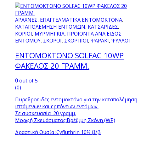
ΑΡΑΧΝΕΣ
,
ΕΠΑΓΓΕΛΜΑΤΙΚΑ ΕΝΤΟΜΟΚΤΟΝΑ
,
ΚΑΤΑΠΟΛΕΜΗΣΗ ΕΝΤΟΜΩΝ
,
ΚΑΤΣΑΡΙΔΕΣ
,
ΚΟΡΙΟΙ
,
ΜΥΡΜΗΓΚΙΑ
,
ΠΡΟΪΟΝΤΑ ΑΝΑ ΕΙΔΟΣ
ΕΝΤΟΜΟΥ
,
ΣΚΟΡΟΙ
,
ΣΚΟΡΠΙΟΙ
,
ΨΑΡΑΚΙ
,
ΨΥΛΛΟΙ
ΕΝΤΟΜΟΚΤΟΝΟ SOLFAC 10WP
ΦΑΚΕΛΟΣ 20 ΓΡΑΜΜ.
0
out of 5
(0)
Πυρεθρoειδές εντομοκτόνο για την καταπολέμηση
ιπτάμενων και ερπόντων εντόμων.
Σε συσκευασία 20 γραμμ.
Μορφή Σκευάσματος:Βρέξιμη Σκόνη (WP)
Δραστική Ουσία :Cyfluthrin 10% β/β