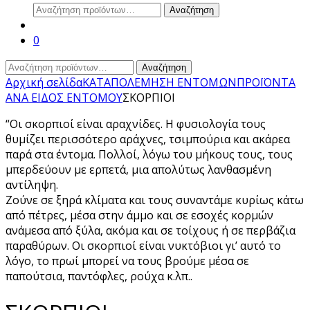
Αναζήτηση
Αναζήτηση
για:
0
Αναζήτηση
Αναζήτηση
για:
Αρχική σελίδα
ΚΑΤΑΠΟΛΕΜΗΣΗ ΕΝΤΟΜΩΝ
ΠΡΟΪΟΝΤΑ
ΑΝΑ ΕΙΔΟΣ ΕΝΤΟΜΟΥ
ΣΚΟΡΠΙΟΙ
“Οι σκορπιοί είναι αραχνίδες. Η φυσιολογία τους
θυμίζει περισσότερο αράχνες, τσιμπούρια και ακάρεα
παρά στα έντομα. Πολλοί, λόγω του μήκους τους, τους
μπερδεύουν με ερπετά, μια απολύτως λανθασμένη
αντίληψη.
Ζούνε σε ξηρά κλίματα και τους συναντάμε κυρίως κάτω
από πέτρες, μέσα στην άμμο και σε εσοχές κορμών
ανάμεσα από ξύλα, ακόμα και σε τοίχους ή σε περβάζια
παραθύρων. Οι σκορπιοί είναι νυκτόβιοι γι’ αυτό το
λόγο, το πρωί μπορεί να τους βρούμε μέσα σε
παπούτσια, παντόφλες, ρούχα κ.λπ..