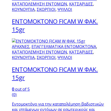
προϊόν
ΚΑΤΑΠΟΛΕΜΗΣΗ ΕΝΤΟΜΩΝ
,
ΚΑΤΣΑΡΙΔΕΣ
,
έχει
ΚΟΥΝΟΥΠΙΑ
,
ΣΚΟΡΠΙΟΙ
,
ΨΥΛΛΟΙ
πολλαπλές
ΕΝΤΟΜΟΚΤΟΝΟ FICAM W ΦΑΚ.
παραλλαγές.
Οι
15gr
επιλογές
μπορούν
να
ΑΡΑΧΝΕΣ
,
ΕΠΑΓΓΕΛΜΑΤΙΚΑ ΕΝΤΟΜΟΚΤΟΝΑ
,
επιλεγούν
ΚΑΤΑΠΟΛΕΜΗΣΗ ΕΝΤΟΜΩΝ
,
ΚΑΤΣΑΡΙΔΕΣ
,
στη
ΚΟΥΝΟΥΠΙΑ
,
ΣΚΟΡΠΙΟΙ
,
ΨΥΛΛΟΙ
σελίδα
του
ΕΝΤΟΜΟΚΤΟΝΟ FICAM W ΦΑΚ.
προϊόντος
15gr
0
out of 5
(0)
Εντομοκτόνο για την καταπολέμηση βαδιστικών
και ιπτάμενων εντόμων σε εσωτερικούς και