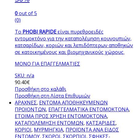
0
out of 5
(0)
Το
PHOBI RAPIDE
είναι πυρεθροειδές
εντομοκτόνο για την καταπολέμηση κουνουπιών,
κατσαρίδων, κοριών και λεπιδόπτερων αποθηκών
σε κατοικημένους και βιομηχανικούς χώρους.
ΜΟNΟ ΓΙΑ ΕΠΑΓΓΕΛΜΑΤΙΕΣ
SKU: n/a
90.40
€
Προσθήκη στο καλάθι
Προσθήκη στη Λίστα Επιθυμιών
ΑΡΑΧΝΕΣ
,
ΕΝΤΟΜΑ ΑΠΟΘΗΚΕΥΜΕΝΩΝ
ΠΡΟΙΟΝΤΩΝ
,
ΕΠΑΓΓΕΛΜΑΤΙΚΑ ΕΝΤΟΜΟΚΤΟΝΑ
,
ΕΤΟΙΜΑ ΠΡΟΣ ΧΡΗΣΗ ΕΝΤΟΜΟΚΤΟΝΑ
,
ΚΑΤΑΠΟΛΕΜΗΣΗ ΕΝΤΟΜΩΝ
,
ΚΑΤΣΑΡΙΔΕΣ
,
ΚΟΡΙΟΙ
,
ΜΥΡΜΗΓΚΙΑ
,
ΠΡΟΪΟΝΤΑ ΑΝΑ ΕΙΔΟΣ
ΕΝΤΟΜΟΥ
,
ΣΚΟΡΟΙ
,
ΣΚΟΡΠΙΟΙ
,
ΣΦΗΚΕΣ-