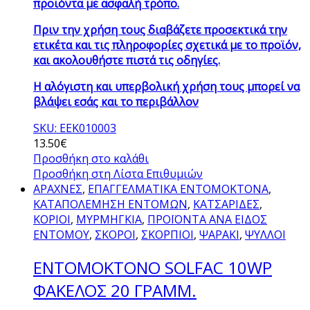
προϊόντα με ασφαλή τρόπο.
Πριν την χρήση τους διαβάζετε προσεκτικά την
ετικέτα και τις πληροφορίες σχετικά με το προϊόν,
και ακολουθήστε πιστά τις οδηγίες.
Η αλόγιστη και υπερβολική χρήση τους μπορεί να
βλάψει εσάς και το περιβάλλον
SKU: EEK010003
13.50
€
Προσθήκη στο καλάθι
Προσθήκη στη Λίστα Επιθυμιών
ΑΡΑΧΝΕΣ
,
ΕΠΑΓΓΕΛΜΑΤΙΚΑ ΕΝΤΟΜΟΚΤΟΝΑ
,
ΚΑΤΑΠΟΛΕΜΗΣΗ ΕΝΤΟΜΩΝ
,
ΚΑΤΣΑΡΙΔΕΣ
,
ΚΟΡΙΟΙ
,
ΜΥΡΜΗΓΚΙΑ
,
ΠΡΟΪΟΝΤΑ ΑΝΑ ΕΙΔΟΣ
ΕΝΤΟΜΟΥ
,
ΣΚΟΡΟΙ
,
ΣΚΟΡΠΙΟΙ
,
ΨΑΡΑΚΙ
,
ΨΥΛΛΟΙ
ΕΝΤΟΜΟΚΤΟΝΟ SOLFAC 10WP
ΦΑΚΕΛΟΣ 20 ΓΡΑΜΜ.