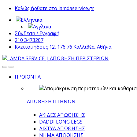
Skip
Skip
Καλώς ήρθατε στο lamdaservice.gr
to
to
navigation
content
Σύνδεση / Εγγραφή
210 3473207
Κλειτομήδους 12, 176 76 Καλλιθέα, Αθήνα
ΠΡΟΪΟΝΤΑ
ΑΠΩΘΗΣΗ ΠΤΗΝΩΝ
ΑΚΙΔΕΣ ΑΠΩΘΗΣΗΣ
DADDI LONG LEGS
ΔΙΧΤΥΑ ΑΠΩΘΗΣΗΣ
ΝΗΜΑ ΑΠΩΘΗΣΗΣ