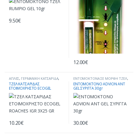
9.50
€
12.00
€
ΑΠΛΕΣ
,
ΓΕΡΜΑΝΙΚΗ ΚΑΤΣΑΡΙΔΑ
,
ΕΝΤΟΜΟΚΤΟΝΑ ΣΕ ΜΟΡΦΗ ΤΖΕΛ
,
ΕΝΤΟΜΟΚΤΟΝΑ ΣΕ ΜΟΡΦΗ ΤΖΕΛ
,
ΚΑΤΑΠΟΛΕΜΗΣΗ ΕΝΤΟΜΩΝ
,
ΤΖΕΛ ΚΑΤΣΑΡΙΔΑΣ
ΕΝΤΟΜΟΚΤΟΝΟ ADVION ANT
ΚΑΤΑΠΟΛΕΜΗΣΗ ΕΝΤΟΜΩΝ
,
ΜΥΡΜΗΓΚΙΑ
ΕΤΟΙΜΟΧΡΗΣΤΟ ECOGEL
GEL ΣΥΡΙΓΓΑ 30gr
ΚΑΤΣΑΡΙΔΕΣ
,
ΣΥΣΚΕΥΕΣ
ΠΑΓΙΔΕΥΣΗΣ & ΕΞΟΝΤΩΣΗΣ
ROACHES IGR 3X25 GR
10.20
€
30.00
€