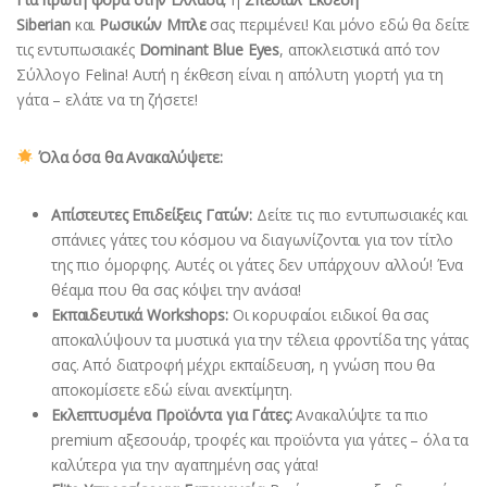
Siberian
και
Ρωσικών Μπλε
σας περιμένει! Και μόνο εδώ θα δείτε
τις εντυπωσιακές
Dominant Blue Eyes
, αποκλειστικά από τον
Σύλλογο Felina! Αυτή η έκθεση είναι η απόλυτη γιορτή για τη
γάτα – ελάτε να τη ζήσετε!
Όλα όσα θα Ανακαλύψετε:
Απίστευτες Επιδείξεις Γατών:
Δείτε τις πιο εντυπωσιακές και
σπάνιες γάτες του κόσμου να διαγωνίζονται για τον τίτλο
της πιο όμορφης. Αυτές οι γάτες δεν υπάρχουν αλλού! Ένα
θέαμα που θα σας κόψει την ανάσα!
Εκπαιδευτικά Workshops:
Οι κορυφαίοι ειδικοί θα σας
αποκαλύψουν τα μυστικά για την τέλεια φροντίδα της γάτας
σας. Από διατροφή μέχρι εκπαίδευση, η γνώση που θα
αποκομίσετε εδώ είναι ανεκτίμητη.
Εκλεπτυσμένα Προϊόντα για Γάτες:
Ανακαλύψτε τα πιο
premium αξεσουάρ, τροφές και προϊόντα για γάτες – όλα τα
καλύτερα για την αγαπημένη σας γάτα!