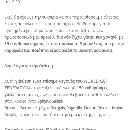
τις 19.00.
Εκεί, θα έχουμε την ευκαιρία να σας παρουσίασουμε όλες τις
λύσεις ασφάλειας και προστασίας που διαθέτουμε για τα
αγαπημένα μας τετράποδα, καθώς και να δείτε το νέο
πρωτοποριακό μας προϊόν,
ένα νέο δίχτυ γάτας, πιο χοντρό, με
15 συνθετικά νήματα, εκ των οποίων τα 3 μεταλλικά, που με την
κορυφαία του ποιότητα εξασφαλίζει τη μέγιστη ασφάλεια.
Λίγα λόγια για την έκθεση
Αυτή η έκθεση είναι
επίσημο γεγονός του WORLD CAT
FEDERATION
και φιλοξενεί πάνω από
150 καθαρόαιμες
γάτες
από σπάνιες φυλές που δεν θα βρείτε πουθενά αλλού
στον κόσμο! Από
Sphynx
Selkirk
Rex
και
Burmese
μέχρι
Bengals
,
Ragdolls
,
Devon Rex
και
Maine
Coons
, ετοιμαστείτε να ζήσετε την εμπειρία της ζωής σας.
Για πρώτη φορά στην Ελλάδα
, η
Σπεσιαλ Έκθεση