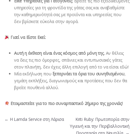
Elite Υπηρεσίες για Γατογονείς:
Βρείτε τις πιο εξειδικευμένες
υπηρεσίες για τη φροντίδα της γάτας σας και αναβαθμίστε
την καθημερινότητά σας με προϊόντα και υπηρεσίες που
δεν βρίσκετε εύκολα στην αγορά.
Γιατί να Είστε Εκεί:
Αυτή η έκθεση είναι ένας κόσμος από μόνη της.
Αν θέλεις
να δεις τις πιο όμορφες, σπάνιες και εντυπωσιακές γάτες
στον πλανήτη, δεν έχεις άλλη επιλογή από το να είσαι εδώ!
Μία εκδήλωση που
ξεπερνάει τα όρια του συνηθισμένου
,
γεμάτη εκπλήξεις, διαγωνισμούς και προτάσεις που δεν θα
βρείτε πουθενά αλλού.
Ετοιμαστείτε για το πιο συναρπαστικό 2ήμερο της χρονιάς!
Πλοήγηση άρθρων
←
Η Lamda Service στη Λάρισα
Kriti Ruby: Πρωτοπορία στην
Υγιεινή και την Περιβαλλοντική
Προστασία στη Ναυτιλία
→