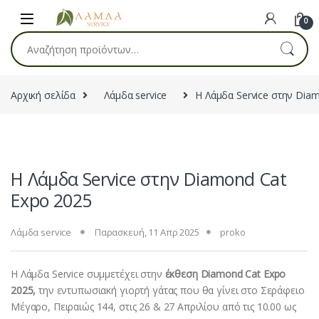
Skip to navigation
Skip to content
0
Αναζήτηση για:
Αρχική σελίδα
Λάμδα service
Η Λάμδα Service στην Dia
Η Λάμδα Service στην Diamond Cat
Expo 2025
Λάμδα service
Παρασκευή, 11 Απρ 2025
proko
Η Λάμδα Service συμμετέχει στην
έκθεση Diamond Cat Expo
2025,
την εντυπωσιακή γιορτή γάτας που θα γίνει στο
Σεράφειο
Μέγαρο, Πειραιώς 144, στις 26 & 27 Απριλίου από τις 10.00 ως