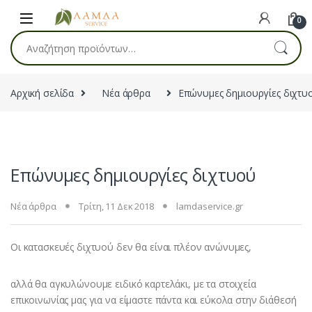
Skip to navigation
Skip to content
0
Αναζήτηση για:
Αρχική σελίδα
Νέα άρθρα
Επώνυμες δημιουργίες διχτυ
Επώνυμες δημιουργίες διχτυού
Νέα άρθρα
Τρίτη, 11 Δεκ 2018
lamdaservice.gr
Οι κατασκευές διχτυού δεν θα είναι πλέον ανώνυμες,
αλλά θα αγκυλώνουμε ειδικό καρτελάκι, με τα στοιχεία
επικοινωνίας μας για να είμαστε πάντα και εύκολα στην διάθεσή