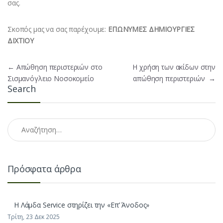
σας.
Σκοπός μας να σας παρέχουμε:
ΕΠΩΝΥΜΕΣ ΔΗΜΙΟΥΡΓΙΕΣ
ΔΙΧΤΙΟΥ
Πλοήγηση άρθρων
←
Απώθηση περιστεριών στο
H χρήση των ακίδων στην
Σισμανόγλειο Νοσοκομείο
απώθηση περιστεριών
→
Search
Αναζήτηση για:
Πρόσφατα άρθρα
H Λάμδα Service στηρίζει την «Επ’ Άνοδος»
Τρίτη, 23 Δεκ 2025