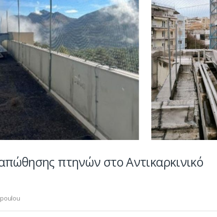
 απώθησης πτηνών στο Αντικαρκινικό
opoulou