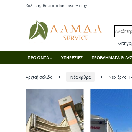
Skip to navigation
Skip to content
Καλώς ήρθατε στο lamdaservice.gr
Search fo
ΠΡΟΪΟΝΤΑ
ΥΠΗΡΕΣΙΕΣ
ΠΡΟΒΛΗΜΑΤΑ & ΛΥΣ
Αρχική σελίδα
Νέα άρθρα
Νέο έργο: 