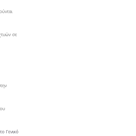
ούνται
χτυών σε
στην
του
το Γενικό