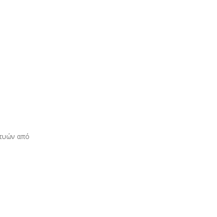
χτυών από