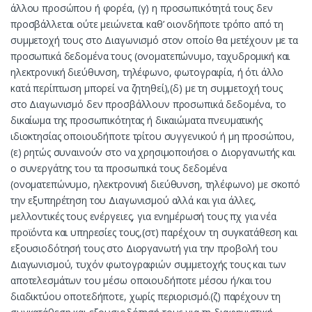
άλλου προσώπου ή φορέα, (γ) η προσωπικότητά τους δεν
προσβάλλεται ούτε μειώνεται καθ’ οιονδήποτε τρόπο από τη
συμμετοχή τους στο Διαγωνισμό στον οποίο θα μετέχουν με τα
προσωπικά δεδομένα τους (ονοματεπώνυμο, ταχυδρομική και
ηλεκτρονική διεύθυνση, τηλέφωνο, φωτογραφία, ή ότι άλλο
κατά περίπτωση μπορεί να ζητηθεί),(δ) με τη συμμετοχή τους
στο Διαγωνισμό δεν προσβάλλουν προσωπικά δεδομένα, το
δικαίωμα της προσωπικότητας ή δικαιώματα πνευματικής
ιδιοκτησίας οποιουδήποτε τρίτου συγγενικού ή μη προσώπου,
(ε) ρητώς συναινούν στο να χρησιμοποιήσει ο Διοργανωτής και
ο συνεργάτης του τα προσωπικά τους δεδομένα
(ονοματεπώνυμο, ηλεκτρονική διεύθυνση, τηλέφωνο) με σκοπό
την εξυπηρέτηση του Διαγωνισμού αλλά και για άλλες,
μελλοντικές τους ενέργειες, για ενημέρωσή τους πχ για νέα
προϊόντα και υπηρεσίες τους,(στ) παρέχουν τη συγκατάθεση και
εξουσιοδότησή τους στο Διοργανωτή για την προβολή του
Διαγωνισμού, τυχόν φωτογραφιών συμμετοχής τους και των
αποτελεσμάτων του μέσω οποιουδήποτε μέσου ή/και του
διαδικτύου οποτεδήποτε, χωρίς περιορισμό.(ζ) παρέχουν τη