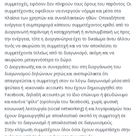
συμμετοχές, εφόσον δεν πληρούν τους όρους του παρόντος. Οι
συμμετέχοντες οφείλουν να ενεργούν νόμιμα και μέσα στα
πλαίσια των χρηστών και συναλλακτικών ηθών. Οποιαδήποτε
ενέργεια ή συμπεριφορά κάποιου συμμετέχοντος κριθεί από το
Διοργανωτή παράνομη ή καταχρηστική ή αντισυμβατική ως προς
την ενέργεια, τότε η Διοργανώτρια έχει το δικαίωμα άνευ άλλου
τινός να ακυρώσει τη συμμετοχή και να τον αποκλείσει το
συμμετέχοντα τελείως από το διαγωνισμό, ακόμη και να
ακυρώσει μεταγενέστερα το δώρο.
Ο Διοργανωτής και οι συνεργάτες του στη διοργάνωση του
διαγωνισμού δηλώνουν ρητώς και ανεπιφύλακτα ότι
απαγορεύεται η συμμετοχή στον εν λόγω διαγωνισμό μέσα από
ψεύτικα ή «εικονικά» accounts που έχουν δημιουργηθεί στο
Facebook, δηλαδή accounts με το ίδιο επώνυμο ή ψευδώνυμο
και κανένα “φίλο” (ορολογία του facebook), χωρίς φυσική
κοινωνική λειτουργία (social networking) ή και λογαριασμών που
έχουν δημιουργηθεί με αποκλειστικό σκοπό τη συμμετοχή σε
αυτόν το διαγωνισμό ή αποκλειστικά σε διαγωνισμούς.
Στην κλήρωση συμμετέχουν όλοι όσοι έχουν συμμετάσχει στην