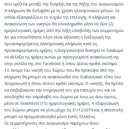
που ορίζεται μεταξύ της Έναρξης και της Λήξης του Διαγωνισμού.
H κλήρωση θα διεξαχθεί με τη χρήση ηλεκτρονικών μέσων, τα
οποία εξασφαλίζουν το τυχαίο της επιλογής. Η κλήρωση και
ανακοίνωση των νικητών θα ολοκληρωθεί μέσα σε δύο (2)
ημερολογιακές ημέρες από την λήξη υποβολής των συμμετοχών.
Αν για οποιοδήποτε λόγο είναι αδύνατη η διεξαγωγή της
προαναφερόμενης ηλεκτρονικής κλήρωση κατά τις
προαναφερόμενες ημέρες, η Διοργανώτρια διατηρεί το δικαίωμα
να αλλάξει τις ημέρες αυτών με προηγούμενη ανακοίνωσή της
στην σελίδα της στο Facebook ή όπου αλλού κριθεί σκόπιμο .
Το όνομα του νικητή του δώρου που θα προκύψει από την
κλήρωση θα μπορεί να ανακοινωθεί στο διαδικτυακό τόπο του
Διοργανωτή ή όπου αλλού κριθεί σκόπιμο. Ο νικητής, θα πρέπει
να επιβεβαιώσει την ενημέρωσή του για επιτυχία του και να
αποδεχθεί την παραλαβή του δώρου με τους ως άνω όρους,
μέσα σε δεκαπέντε (15) ημερολογιακές ημέρες. Η εξαργύρωση
του δώρου μπορεί να γίνει μέχρι τις 31/12/2019 και η αποστολή
μπορεί να πραγματοποιηθεί μόνο εντός Ελλάδος.
Οι συμμετέχοντες στο Διαγωνισμό παρέχουν άνευ