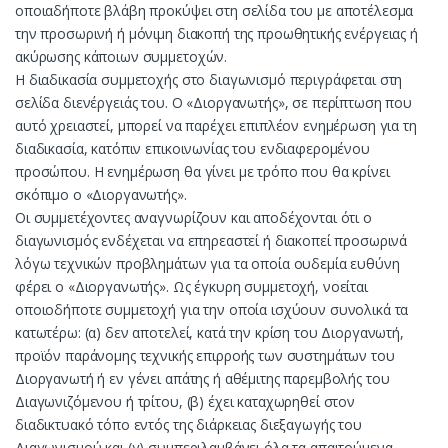
οποιαδήποτε βλάβη προκύψει στη σελίδα του με αποτέλεσμα
την προσωρινή ή μόνιμη διακοπή της προωθητικής ενέργειας ή
ακύρωσης κάποιων συμμετοχών.
Η διαδικασία συμμετοχής στο διαγωνισμό περιγράφεται στη
σελίδα διενέργειάς του. Ο «Διοργανωτής», σε περίπτωση που
αυτό χρειαστεί, μπορεί να παρέχει επιπλέον ενημέρωση για τη
διαδικασία, κατόπιν επικοινωνίας του ενδιαφερομένου
προσώπου. Η ενημέρωση θα γίνει με τρόπο που θα κρίνει
σκόπιμο ο «Διοργανωτής».
Οι συμμετέχοντες αναγνωρίζουν και αποδέχονται ότι ο
διαγωνισμός ενδέχεται να επηρεαστεί ή διακοπεί προσωρινά
λόγω τεχνικών προβλημάτων για τα οποία ουδεμία ευθύνη
φέρει ο «Διοργανωτής». Ως έγκυρη συμμετοχή, νοείται
οποιοδήποτε συμμετοχή για την οποία ισχύουν συνολικά τα
κατωτέρω: (α) δεν αποτελεί, κατά την κρίση του Διοργανωτή,
προϊόν παράνομης τεχνικής επιρροής των συστημάτων του
Διοργανωτή ή εν γένει απάτης ή αθέμιτης παρεμβολής του
Διαγωνιζόμενου ή τρίτου, (β) έχει καταχωρηθεί στον
διαδικτυακό τόπο εντός της διάρκειας διεξαγωγής του
Διαγωνισμού και (γ) συμπεριλαμβάνει όλα τα απαιτούμενα