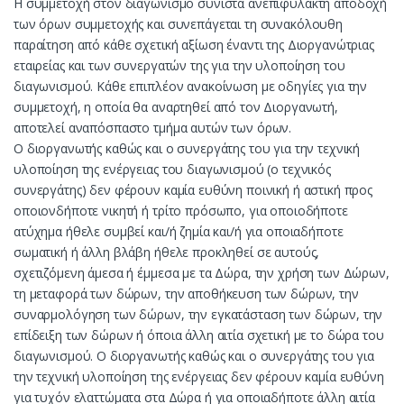
Η συμμετοχή στον διαγωνισμό συνιστά ανεπιφύλακτη αποδοχή
των όρων συμμετοχής και συνεπάγεται τη συνακόλουθη
παραίτηση από κάθε σχετική αξίωση έναντι της Διοργανώτριας
εταιρείας και των συνεργατών της για την υλοποίηση του
διαγωνισμού. Κάθε επιπλέον ανακοίνωση με οδηγίες για την
συμμετοχή, η οποία θα αναρτηθεί από τον Διοργανωτή,
αποτελεί αναπόσπαστο τμήμα αυτών των όρων.
Ο διοργανωτής καθώς και ο συνεργάτης του για την τεχνική
υλοποίηση της ενέργειας του διαγωνισμού (ο τεχνικός
συνεργάτης) δεν φέρουν καμία ευθύνη ποινική ή αστική προς
οποιονδήποτε νικητή ή τρίτο πρόσωπο, για οποιοδήποτε
ατύχημα ήθελε συμβεί και/ή ζημία και/ή για οποιαδήποτε
σωματική ή άλλη βλάβη ήθελε προκληθεί σε αυτούς,
σχετιζόμενη άμεσα ή έμμεσα με τα Δώρα, την χρήση των Δώρων,
τη μεταφορά των δώρων, την αποθήκευση των δώρων, την
συναρμολόγηση των δώρων, την εγκατάσταση των δώρων, την
επίδειξη των δώρων ή όποια άλλη αιτία σχετική με το δώρα του
διαγωνισμού. Ο διοργανωτής καθώς και ο συνεργάτης του για
την τεχνική υλοποίηση της ενέργειας δεν φέρουν καμία ευθύνη
για τυχόν ελαττώματα στα Δώρα ή για οποιαδήποτε άλλη αιτία