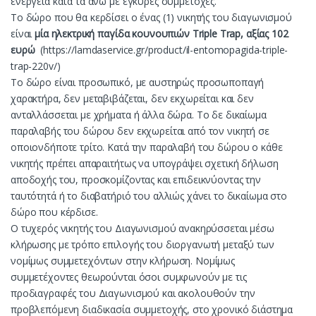
ενέργεια κατά τα άνω με έγκυρες συμμετοχές.
Το δώρο που θα κερδίσει ο ένας (1) νικητής του διαγωνισμού
είναι
μία ηλεκτρική παγίδα κουνουπιών Triple Trap, αξίας 102
ευρώ
(
https://lamdaservice.gr/product/il-entomopagida-triple-
trap-220v/
)
Το δώρο είναι προσωπικό, με αυστηρώς προσωποπαγή
χαρακτήρα, δεν μεταβιβάζεται, δεν εκχωρείται και δεν
ανταλλάσσεται με χρήματα ή άλλα δώρα. Το δε δικαίωμα
παραλαβής του δώρου δεν εκχωρείται από τον νικητή σε
οποιονδήποτε τρίτο. Κατά την παραλαβή του δώρου ο κάθε
νικητής πρέπει απαραιτήτως να υπογράψει σχετική δήλωση
αποδοχής του, προσκομίζοντας και επιδεικνύοντας την
ταυτότητά ή το διαβατήριό του αλλιώς χάνει το δικαίωμα στο
δώρο που κέρδισε.
Ο τυχερός νικητής του Διαγωνισμού ανακηρύσσεται μέσω
κλήρωσης με τρόπο επιλογής του διοργανωτή μεταξύ των
νομίμως συμμετεχόντων στην κλήρωση. Νομίμως
συμμετέχοντες θεωρούνται όσοι συμφωνούν με τις
προδιαγραφές του Διαγωνισμού και ακολουθούν την
προβλεπόμενη διαδικασία συμμετοχής, στο χρονικό διάστημα