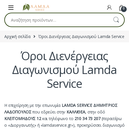
Skip to navigation
Skip to content
0
Αναζήτηση για:
Αρχική σελίδα
Όροι Διενέργειας Διαγωνισμού Lamda Service
Όροι Διενέργειας
Διαγωνισμού Lamda
Service
Η επιχείρηση με την επωνυμία
LAMDA SERVICE
ΔΗΜΗΤΡΙΟΣ
ΛΑΔΟΠΟΥΛΟΣ
που εδρεύει στην
ΚΑΛΛΙΘΕΑ
, στην οδό
ΚΛΕΙΤΟΜΗΔΟΥΣ 12
και τηλέφωνο το
210 34 73 207
(περαιτέρω
ο «Διοργανωτής» ή «lamdaservice.gr»), προκηρύσσει διαγωνισμό