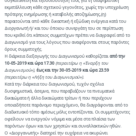
συγκατάθεση και εξουσιοδότησή τους για τη διαφημιστική
εκμετάλλευση κάθε σχετικού γεγονότος, χωρίς την υποχρέωση
πρότερης ενημέρωσης ή καταβολής αποζημίωσης,(η)
παραιτούνται από κάθε δικαστική ή εξώδικη ενέργεια κατά του
Διοργανωτή ή/ και του όποιου συνεργάτη του σε περίπτωση
που κριθεί ότι κάποιος συμμετέχων πρέπει να διαγραφεί από το
Διαγωνισμό για τους λόγους που αναφέρονται στους παρόντες
όρους συμμετοχής.
Η διάρκεια διεξαγωγής του Διαγωνισμού καθορίζεται
από την
10-05-2019 και ώρα 17.30
(περαιτέρω η «Έναρξη του
Διαγωνισμού»)
,
έως και την 30-05-2019 και ώρα 23.59
(περαιτέρω η «Λήξη του Διαγωνισμού»).
Κατά την διάρκεια του διαγωνισμού, τυχόν σχόλια
δυσφημιστικά, άσεμνα, που παραβιάζουν τα πνευματικά
δικαιώματα ή άλλα δικαιώματα τρίτων ή που περιέχουν
οποιαδήποτε παράνομο περιεχόμενο, θα διαγράφονται από το
διαδικτυακό τόπο αμέσως μόλις εντοπίζονται. Οι συμμετέχοντες
οφείλουν να ενεργούν νόμιμα και μέσα στα πλαίσια των
παρόντων όρων και των χρηστών και συναλλακτικών ηθών.
Ο «Διοργανωτής» διατηρεί την ευχέρεια να ακυρώνει