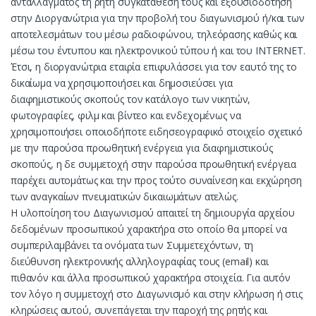
ανταλλάγματος τη ρητή συγκατάθεση τους και εξουσιοδότηση
στην Διοργανώτρια για την προβολή του διαγωνισμού ή/και των
αποτελεσμάτων του μέσω ραδιοφώνου, τηλεόρασης καθώς και
μέσω του έντυπου και ηλεκτρονικού τύπου ή και του INTERNET.
Έτσι, η διοργανώτρια εταιρία επιφυλάσσει για τον εαυτό της το
δικαίωμα να χρησιμοποιήσει και δημοσιεύσει για
διαφημιστικούς σκοπούς τον κατάλογο των νικητών,
φωτογραφίες, φιλμ και βίντεο και ενδεχομένως να
χρησιμοποιήσει οποιοδήποτε ειδησεογραφικό στοιχείο σχετικό
με την παρούσα προωθητική ενέργεια για διαφημιστικούς
σκοπούς, η δε συμμετοχή στην παρούσα προωθητική ενέργεια
παρέχει αυτομάτως και την προς τούτο συναίνεση και εκχώρηση
των αναγκαίων πνευματικών δικαιωμάτων ατελώς.
Η υλοποίηση του Διαγωνισμού απαιτεί τη δημιουργία αρχείου
δεδομένων προσωπικού χαρακτήρα στο οποίο θα μπορεί να
συμπεριλαμβάνει τα ονόματα των Συμμετεχόντων, τη
διεύθυνση ηλεκτρονικής αλληλογραφίας τους (email) και
πιθανόν και άλλα προσωπικού χαρακτήρα στοιχεία. Για αυτόν
τον λόγο η συμμετοχή στο Διαγωνισμό και στην κλήρωση ή στις
κληρώσεις αυτού, συνεπάγεται την παροχή της ρητής και