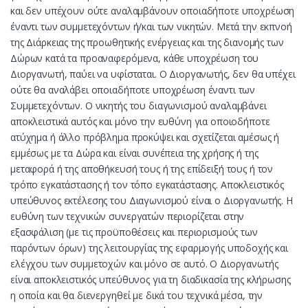
και δεν υπέχουν ούτε αναλαμβάνουν οποιαδήποτε υποχρέωση
έναντι των συμμετεχόντων ή/και των νικητών. Μετά την εκπνοή
της Διάρκειας της προωθητικής ενέργειας και της διανομής των
Δώρων κατά τα προαναφερόμενα, κάθε υποχρέωση του
Διοργανωτή, παύει να υφίσταται. O Διοργανωτής, δεν θα υπέχει
ούτε θα αναλάβει οποιαδήποτε υποχρέωση έναντι των
Συμμετεχόντων. O νικητής του διαγωνισμού αναλαμβάνει
αποκλειστικά αυτός και μόνο την ευθύνη για οποιοδήποτε
ατύχημα ή άλλο πρόβλημα προκύψει και σχετίζεται αμέσως ή
εμμέσως με τα Δώρα και είναι συνέπεια της χρήσης ή της
μεταφορά ή της αποθήκευσή τους ή της επίδειξή τους ή τον
τρόπο εγκατάστασης ή τον τόπο εγκατάστασης. Αποκλειστικός
υπεύθυνος εκτέλεσης του Διαγωνισμού είναι ο Διοργανωτής. Η
ευθύνη των τεχνικών συνεργατών περιορίζεται στην
εξασφάλιση (με τις προϋποθέσεις και περιορισμούς των
παρόντων όρων) της λειτουργίας της εφαρμογής υποδοχής και
ελέγχου των συμμετοχών και μόνο σε αυτό. Ο Διοργανωτής
είναι αποκλειστικός υπεύθυνος για τη διαδικασία της κλήρωσης
η οποία και θα διενεργηθεί με δικά του τεχνικά μέσα, την