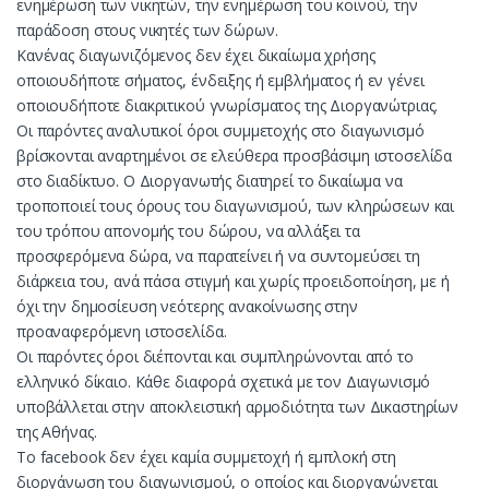
ενημέρωση των νικητών, την ενημέρωση του κοινού, την
παράδοση στους νικητές των δώρων.
Κανένας διαγωνιζόμενος δεν έχει δικαίωμα χρήσης
οποιουδήποτε σήματος, ένδειξης ή εμβλήματος ή εν γένει
οποιουδήποτε διακριτικού γνωρίσματος της Διοργανώτριας.
Οι παρόντες αναλυτικοί όροι συμμετοχής στο διαγωνισμό
βρίσκονται αναρτημένοι σε ελεύθερα προσβάσιμη ιστοσελίδα
στο διαδίκτυο. Ο Διοργανωτής διατηρεί το δικαίωμα να
τροποποιεί τους όρους του διαγωνισμού, των κληρώσεων και
του τρόπου απονομής του δώρου, να αλλάξει τα
προσφερόμενα δώρα, να παρατείνει ή να συντομεύσει τη
διάρκεια του, ανά πάσα στιγμή και χωρίς προειδοποίηση, με ή
όχι την δημοσίευση νεότερης ανακοίνωσης στην
προαναφερόμενη ιστοσελίδα.
Οι παρόντες όροι διέπονται και συμπληρώνονται από το
ελληνικό δίκαιο. Κάθε διαφορά σχετικά με τον Διαγωνισμό
υποβάλλεται στην αποκλειστική αρμοδιότητα των Δικαστηρίων
της Αθήνας.
To facebook δεν έχει καμία συμμετοχή ή εμπλοκή στη
διοργάνωση του διαγωνισμού, ο οποίος και διοργανώνεται