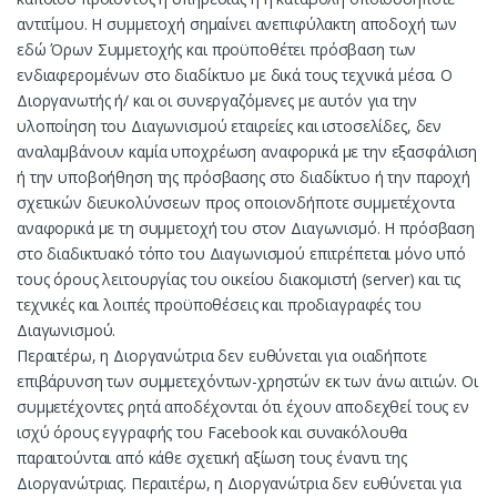
αντιτίμου. Η συμμετοχή σημαίνει ανεπιφύλακτη αποδοχή των
εδώ Όρων Συμμετοχής και προϋποθέτει πρόσβαση των
ενδιαφερομένων στο διαδίκτυο με δικά τους τεχνικά μέσα. Ο
Διοργανωτής ή/ και οι συνεργαζόμενες με αυτόν για την
υλοποίηση του Διαγωνισμού εταιρείες και ιστοσελίδες, δεν
αναλαμβάνουν καμία υποχρέωση αναφορικά με την εξασφάλιση
ή την υποβοήθηση της πρόσβασης στο διαδίκτυο ή την παροχή
σχετικών διευκολύνσεων προς οποιονδήποτε συμμετέχοντα
αναφορικά με τη συμμετοχή του στον Διαγωνισμό. Η πρόσβαση
στο διαδικτυακό τόπο του Διαγωνισμού επιτρέπεται μόνο υπό
τους όρους λειτουργίας του οικείου διακομιστή (server) και τις
τεχνικές και λοιπές προϋποθέσεις και προδιαγραφές του
Διαγωνισμού.
Περαιτέρω, η Διοργανώτρια δεν ευθύνεται για οιαδήποτε
επιβάρυνση των συμμετεχόντων-χρηστών εκ των άνω αιτιών. Οι
συμμετέχοντες ρητά αποδέχονται ότι έχουν αποδεχθεί τους εν
ισχύ όρους εγγραφής του Facebook και συνακόλουθα
παραιτούνται από κάθε σχετική αξίωση τους έναντι της
Διοργανώτριας. Περαιτέρω, η Διοργανώτρια δεν ευθύνεται για