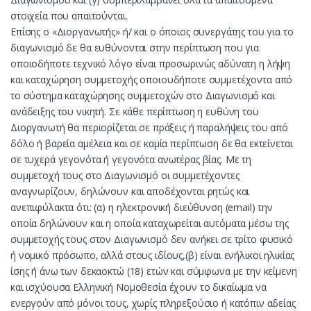
στοιχεία που απαιτούνται.
Επίσης ο «Διοργανωτής» ή/ και ο όποιος συνεργάτης του για το
διαγωνισμό δε θα ευθύνονται στην περίπτωση που για
οποιοδήποτε τεχνικό λόγο είναι προσωρινώς αδύνατη η λήψη
και καταχώρηση συμμετοχής οποιουδήποτε συμμετέχοντα από
το σύστημα καταχώρησης συμμετοχών στο Διαγωνισμό και
ανάδειξης του νικητή. Σε κάθε περίπτωση η ευθύνη του
Διοργανωτή θα περιορίζεται σε πράξεις ή παραλήψεις του από
δόλο ή βαρεία αμέλεια και σε καμία περίπτωση δε θα εκτείνεται
σε τυχερά γεγονότα ή γεγονότα ανωτέρας βίας. Με τη
συμμετοχή τους στο Διαγωνισμό οι συμμετέχοντες
αναγνωρίζουν, δηλώνουν και αποδέχονται ρητώς και
ανεπιφύλακτα ότι: (α) η ηλεκτρονική διεύθυνση (email) την
οποία δηλώνουν και η οποία καταχωρείται αυτόματα μέσω της
συμμετοχής τους στον Διαγωνισμό δεν ανήκει σε τρίτο φυσικό
ή νομικό πρόσωπο, αλλά στους ιδίους,(β) είναι ενήλικοι ηλικίας
ίσης ή άνω των δεκαοκτώ (18) ετών και σύμφωνα με την κείμενη
και ισχύουσα Ελληνική Νομοθεσία έχουν το δικαίωμα να
ενεργούν από μόνοι τους, χωρίς πληρεξούσιο ή κατόπιν αδείας