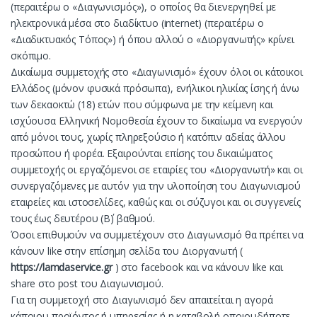
(περαιτέρω ο «Διαγωνισμός»), ο οποίος θα διενεργηθεί με
ηλεκτρονικά μέσα στο διαδίκτυο (internet) (περαιτέρω ο
«Διαδικτυακός Τόπος») ή όπου αλλού ο «Διοργανωτής» κρίνει
σκόπιμο.
Δικαίωμα συμμετοχής στο «Διαγωνισμό» έχουν όλοι οι κάτοικοι
Ελλάδος (μόνον φυσικά πρόσωπα), ενήλικοι ηλικίας ίσης ή άνω
των δεκαοκτώ (18) ετών που σύμφωνα με την κείμενη και
ισχύουσα Ελληνική Νομοθεσία έχουν το δικαίωμα να ενεργούν
από μόνοι τους, χωρίς πληρεξούσιο ή κατόπιν αδείας άλλου
προσώπου ή φορέα. Εξαιρούνται επίσης του δικαιώματος
συμμετοχής οι εργαζόμενοι σε εταιρίες του «Διοργανωτή» και οι
συνεργαζόμενες με αυτόν για την υλοποίηση του Διαγωνισμού
εταιρείες και ιστοσελίδες, καθώς και οι σύζυγοι και οι συγγενείς
τους έως δευτέρου (Β΄) βαθμού.
Όσοι επιθυμούν να συμμετέχουν στο Διαγωνισμό θα πρέπει να
κάνουν like στην επίσημη σελίδα του Διοργανωτή (
https://lamdaservice.gr
) στο facebook και να κάνουν like και
share στο post του Διαγωνισμού.
Για τη συμμετοχή στο Διαγωνισμό δεν απαιτείται η αγορά
κάποιου προϊόντος ή υπηρεσίας ή η καταβολή οποιουδήποτε