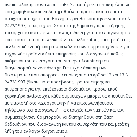
ανεπιφύλακτης συναίνεσης κάθε Συμμετέχοντα προκειμένου να
καταχωρηθούν και να διατηρηθούν τα προσωπικά του αυτά
στοιχεία σε αρχείο που θα δημιουργηθεί κατά την έννοια του Ν.
2472/1997, όπως ισχύει. Σκοπός της δημιουργίας και τήρησης
του αρχείου αυτού είναι αφενός η διενέργεια του διαγωνισμού
και η ταυτοποίηση των νικητών του αλλά επίσης και η μετέπειτα,
μελλοντική ενημέρωση του συνόλου των συμμετασχόντων για
τυχόν νέα προϊόντα ή/και υπηρεσίες του Διοργανωτή καθώς
ακόμα και του συνεργάτη του για την υλοποίηση του
διαγωνισμού,
saveandwin.gr
. Για τυχόν άσκηση των
δικαιωμάτων που απορρέουν κυρίως από τα άρθρα 12 και 13 Ν.
2472/1997 (δικαιώματα πρόσβασης, τροποποίησης και
αντίρρησης για την επεξεργασία δεδομένων προσωπικού
χαρακτήρα αντίστοιχα), κάθε συμμετέχων μπορεί να απευθυνθεί
με επιστολή στο «Διοργανωτή» ή να επικοινωνήσει στο
τηλέφωνο του Διοργανωτή. Τα στοιχεία των νικητών και των
συμμετεχόντων θα μπορούν να διατηρηθούν στη βάση
δεδομένων του διοργανωτή και του συνεργάτη του και μετά τη
λήξη του εν λόγω διαγωνισμού.