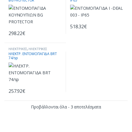
BG PROTECTOR
IP65
ΚΟΥΝΟΥΠΙΑ
,
ΣΥΣΚΕΥΕΣ
ΚΑΤΑΠΟΛΕΜΗΣΗ ΕΝΤΟΜΩΝ
,
ΠΑΓΙΔΕΥΣΗΣ & ΕΞΟΝΤΩΣΗΣ
ΣΥΣΚΕΥΕΣ ΠΑΓΙΔΕΥΣΗΣ &
ΕΞΟΝΤΩΣΗΣ
518.32
€
298.22
€
ΗΛΕΚΤΡΙΚΕΣ
,
ΗΛΕΚΤΡΙΚΕΣ
ΕΝΤΟΜΟΠΑΓΙΔΕΣ ΠΑΝΩ ΑΠΟ 150
ΗΛΕΚΤΡ. ΕΝΤΟΜΟΠΑΓΙΔΑ BRT
ΤΕΤΡΑΓΩΝΙΚΑ ΜΕΤΡΑ
,
74/sp
ΚΑΤΑΠΟΛΕΜΗΣΗ ΕΝΤΟΜΩΝ
,
ΣΥΣΚΕΥΕΣ ΠΑΓΙΔΕΥΣΗΣ &
ΕΞΟΝΤΩΣΗΣ
257.92
€
Προβάλλονται όλα - 3 αποτελέσματα