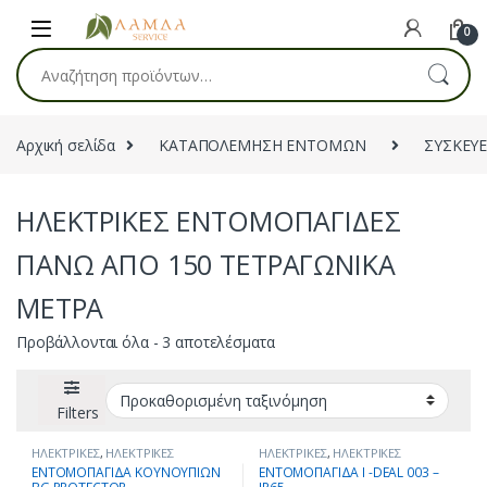
Skip to navigation
Skip to content
0
Αναζήτηση για:
Αρχική σελίδα
ΚΑΤΑΠΟΛΕΜΗΣΗ ΕΝΤΟΜΩΝ
ΣΥΣΚΕΥ
ΗΛΕΚΤΡΙΚΕΣ ΕΝΤΟΜΟΠΑΓΙΔΕΣ
ΠΑΝΩ ΑΠΟ 150 ΤΕΤΡΑΓΩΝΙΚΑ
ΜΕΤΡΑ
Προβάλλονται όλα - 3 αποτελέσματα
Filters
ΗΛΕΚΤΡΙΚΕΣ
,
ΗΛΕΚΤΡΙΚΕΣ
ΗΛΕΚΤΡΙΚΕΣ
,
ΗΛΕΚΤΡΙΚΕΣ
ΕΝΤΟΜΟΠΑΓΙΔΕΣ ΠΑΝΩ ΑΠΟ 150
ΕΝΤΟΜΟΠΑΓΙΔΕΣ ΠΑΝΩ ΑΠΟ 150
ΕΝΤΟΜΟΠΑΓΙΔΑ ΚΟΥΝΟΥΠΙΩΝ
ΕΝΤΟΜΟΠΑΓΙΔΑ Ι -DEAL 003 –
ΤΕΤΡΑΓΩΝΙΚΑ ΜΕΤΡΑ
,
ΤΕΤΡΑΓΩΝΙΚΑ ΜΕΤΡΑ
,