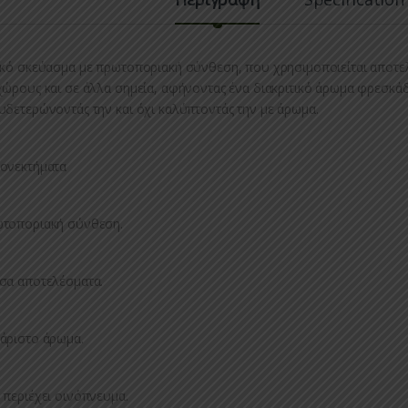
ικό σκεύασμα με πρωτοποριακή σύνθεση, που χρησιμοποιείται αποτε
χώρους και σε άλλα σημεία, αφήνοντας ένα διακριτικό άρωμα φρεσκάδ
υδετερώνοντάς την και όχι καλύπτοντάς την με άρωμα.
ονεκτήματα
τοποριακή σύνθεση.
σα αποτελέσματα.
άριστο άρωμα.
 περιέχει οινόπνευμα.