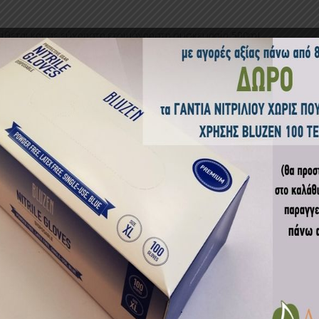
τίθεται και σε εύχρηστη ετοιμόχρηστη συσκευασία 500mL.
αρμογή
χώρους κατοικιδίων ζώων, αυλές, ντουλάπια, μπάνια (σιφώνια, είδη υγ
ρροφητήρων, στρώματα, αυτοκίνητα, υποδήματα, κάδους απορριμμάτω
ικός προϊόντος:
ΑΠΠ280001
Κατηγορία:
ΑΠΟΛΥΜΑΝΤΙΚΑ-ΑΠ