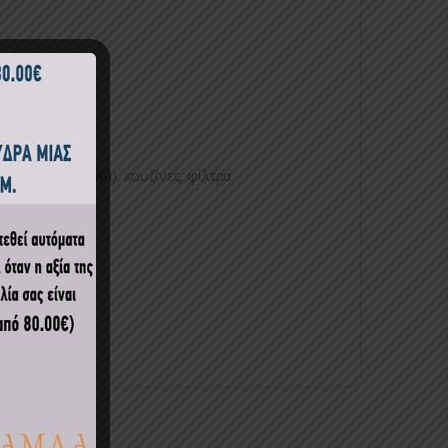
ιεινής, πατώματα), κουζίνες, φίλτρα
ν κ.ά.
ΟΣΜΗΤΙΚΑ