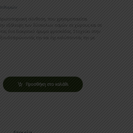
Επιθυμιών
 πρωτοποριακή σύνθεση, που χρησιμοποιείται
 την εξάλειψη των δύσκολων οσμών σε χώρους και σε
τας ένα διακριτικό άρωμα φρεσκάδας. Στοχεύει στην
εξουδετερώνοντάς την και όχι καλύπτοντάς την με
Προσθήκη στο καλάθι
Εταιρία