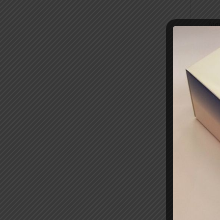
Δια
Εφ
Σε 
απο
Κωδ