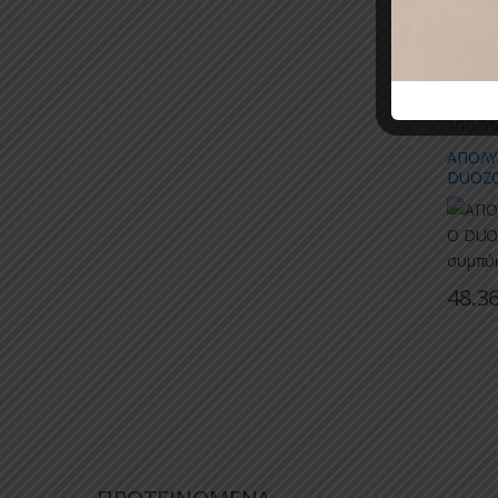
Σχετ
ΑΠΟΛΥΜ
ΑΠΟΛΥ
DUOZON
συμπύ
48.3