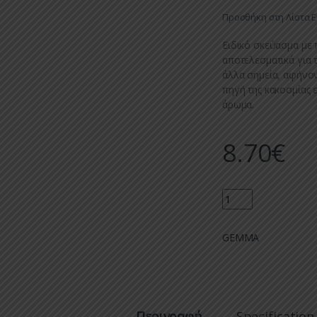
Προσθήκη στη Λίστα 
Ειδικό σκεύασμα με
αποτελεσματικά για
άλλα σημεία, αφήνον
πηγή της κακοσμίας 
άρωμα.
8.70
€
Quantity
GEMMA
Περιγραφή
Specification