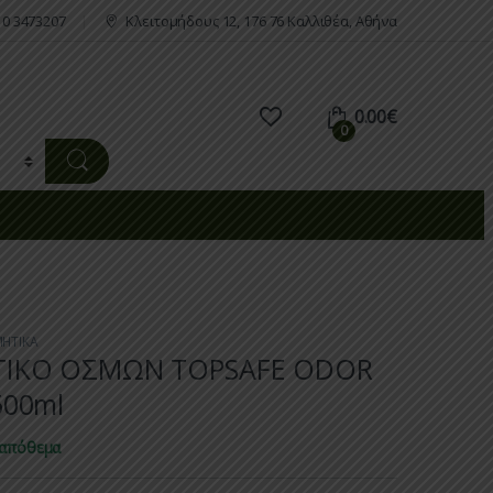
10 3473207
Κλειτομήδους 12, 176 76 Καλλιθέα, Αθήνα
0.00
€
0
ΗΤΙΚΑ
ΙΚΟ ΟΣΜΩΝ TOPSAFE ODOR
00ml
 απόθεμα