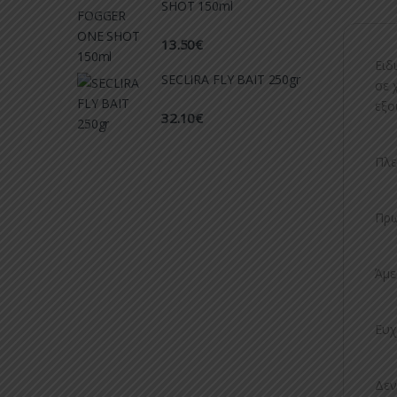
SHOT 150ml
13.50
€
Ειδ
SECLIRA FLY BAIT 250gr
σε 
εξο
32.10
€
Πλε
Πρω
Άμε
Ευχ
Δεν