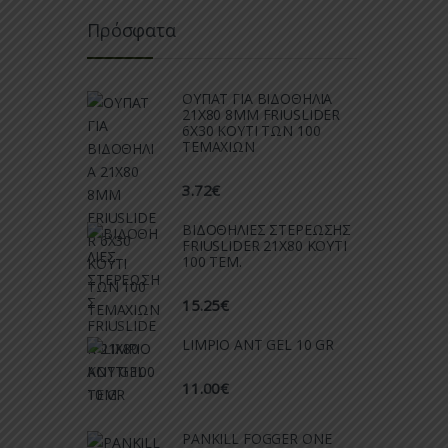
Πρόσφατα
ΟΥΠΑΤ ΓΙΑ ΒΙΔΟΘΗΛΙΑ
21Χ80 8ΜΜ FRIUSLIDER
6X30 ΚΟΥΤΙ ΤΩΝ 100
ΤΕΜΑΧΙΩΝ
3.72
€
ΒΙΔΟΘΗΛΙΕΣ ΣΤΕΡΕΩΣΗΣ
FRIUSLIDER 21X80 KOYTI
100 TEM.
15.25
€
LIMPIO ANT GEL 10 GR
11.00
€
PANKILL FOGGER ONE