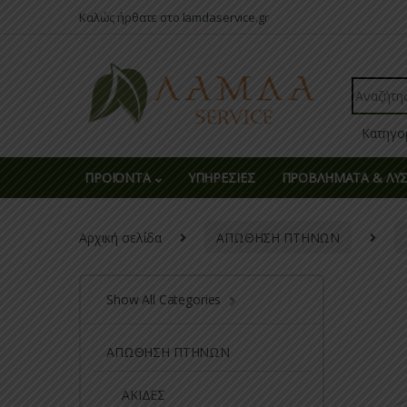
Skip to navigation
Skip to content
Καλώς ήρθατε στο lamdaservice.gr
Search fo
ΠΡΟΪΟΝΤΑ
ΥΠΗΡΕΣΙΕΣ
ΠΡΟΒΛΗΜΑΤΑ & ΛΥΣ
Αρχική σελίδα
ΑΠΩΘΗΣΗ ΠΤΗΝΩΝ
Show All Categories
ΑΠΩΘΗΣΗ ΠΤΗΝΩΝ
ΑΚΙΔΕΣ