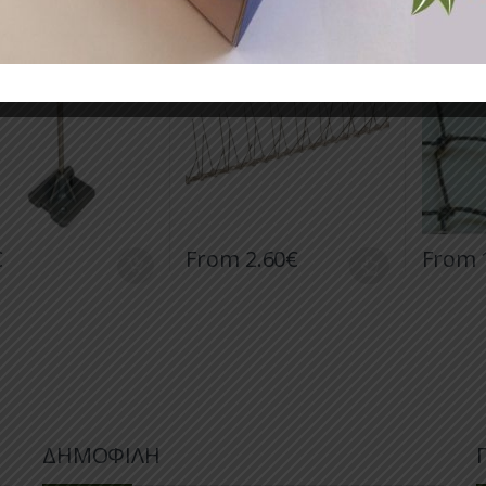
ΕΚΠΤΩΣΗ
ΙΔΩΤΟΣ. 9 ΕΚ. &
ΠΕΡΙΣΤΕΡΙΩΝ, E 40 SS/PC
ΑΠΩΘΗΣ
STICK ON BASE
40SP 50CM FLEXIBLE
ΣΠΟΥΡΓΙ
19X19 M
€
From
2.60
€
From
Αυτό το προϊόν έχει πολλαπλές παραλλαγέ
Αυτό το 
ΔΗΜΟΦΙΛΗ