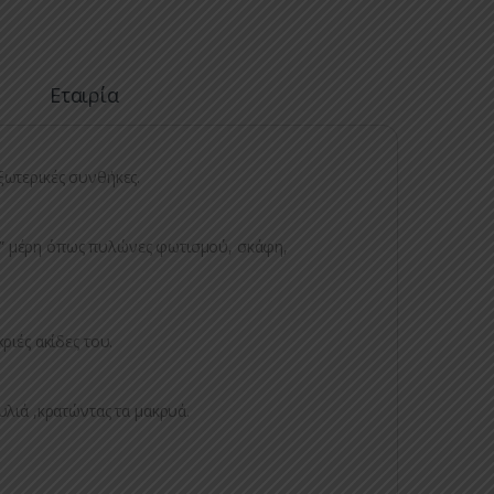
Εταιρία
ξωτερικές συνθήκες.
” μέρη όπως πυλώνες φωτισμού, σκάφη,
ιές ακίδες του.
λιά ,κρατώντας τα μακρυά.