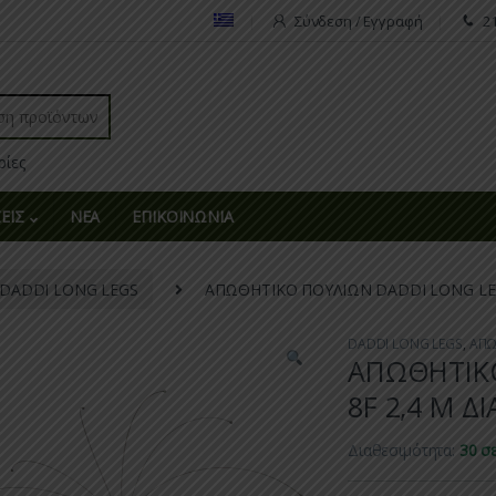
Σύνδεση / Εγγραφή
2
r:
ΕΙΣ
ΝΕΑ
ΕΠΙΚΟΙΝΩΝΙΑ
DADDI LONG LEGS
ΑΠΩΘΗΤΙΚΟ ΠΟΥΛΙΩΝ DADDI LONG LEG
DADDI LONG LEGS
,
ΑΠΩ
ΑΠΩΘΗΤΙΚΟ
8F 2,4 M Δ
Διαθεσιμότητα:
30 σ