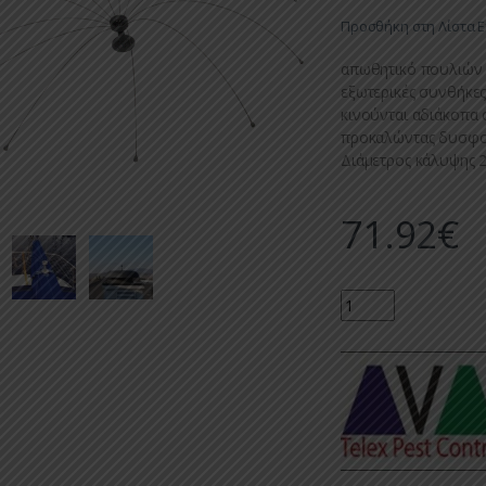
Προσθήκη στη Λίστα 
απωθητικό πουλιών 
εξωτερικές συνθήκες
κινούνται αδιάκοπα ο
προκαλώντας δυσφορί
Διάμετρος κάλυψης 2,
71.92
€
Quantity