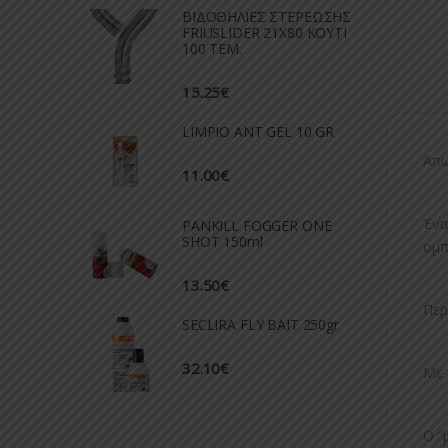
ΒΙΔΟΘΗΛΙΕΣ ΣΤΕΡΕΩΣΗΣ
FRIUSLIDER 21X80 KOYTI
100 TEM.
15.25
€
LIMPIO ANT GEL 10 GR
Απω
11.00
€
Ένα
PANKILL FOGGER ONE
SHOT 150ml
ομπ
13.50
€
Περ
SECLIRA FLY BAIT 250gr
32.10
€
Με 
Ο “