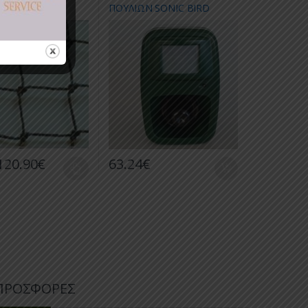
ΗΣ ΠΟΥΛΙΩΝ,
ΠΟΥΛΙΩΝ SONIC BIRD
ΤΙΩΝ FLAMΕLESS
REPELLER
ATI
120.90
€
63.24
€
ς. Οι επιλογές μπορούν να επιλεγούν στη σελίδα του προϊόντος
προϊόν έχει πολλαπλές παραλλαγές. Οι επιλογές μπορούν να επιλεγο
ΠΡΟΣΦΟΡΕΣ