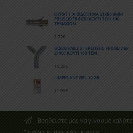
ΟΥΠΑΤ ΓΙΑ ΒΙΔΟΘΗΛΙΑ 21Χ80 8ΜΜ
FRIUSLIDER 6X30 ΚΟΥΤΙ ΤΩΝ 100
ΤΕΜΑΧΙΩΝ
3.72
€
ΒΙΔΟΘΗΛΙΕΣ ΣΤΕΡΕΩΣΗΣ FRIUSLIDER
21X80 KOYTI 100 TEM.
15.25
€
LIMPIO ANT GEL 10 GR
11.00
€
Βοηθείστε μας να γίνουμε καλύτε
Τα σχόλια σας είναι πολύτιμα για μας!