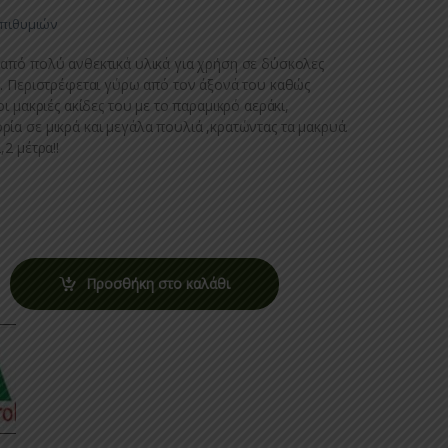
Επιθυμιών
από πολύ ανθεκτικά υλικά για χρήση σε δύσκολες
. Περιστρέφεται γύρω από τον άξονά του καθώς
ι μακριές ακίδες του με το παραμικρό αεράκι,
α σε μικρά και μεγάλα πουλιά ,κρατώντας τα μακρυά.
2 μέτρα!!
Προσθήκη στο καλάθι