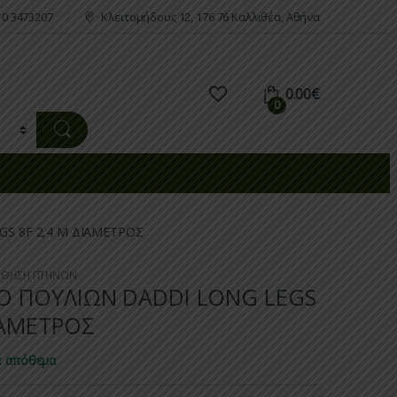
10 3473207
Κλειτομήδους 12, 176 76 Καλλιθέα, Αθήνα
0.00
€
0
S 8F 2,4 M ΔΙΑΜETΡΟΣ
ΘΗΣΗ ΠΤΗΝΩΝ
 ΠΟΥΛΙΩΝ DADDI LONG LEGS
ΙΑΜETΡΟΣ
ε απόθεμα