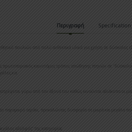
Περιγραφή
Specification
θητικό πουλιών από πολύ ανθεκτικά υλικά για χρήση σε δύσκολες ε
ς πρωτοποριακός καινοτόμος τρόπος απώθησης πτηνών σε “δύσκολα
ρέλες,κ.α.
ιστρέφεται γύρω από τον άξονά του καθώς κινούνται αδιάκοπα οι μακρ
το παραμικρό αεράκι, προκαλώντας δυσφορία σε μικρά και μεγάλα που
μεγάλος αδελφός” της κατηγορίας