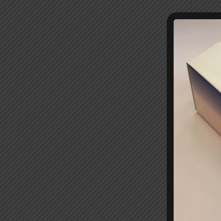
Διά
Κωδ
Σχετ
ΑΠΩΘΗ
ΑΠΩΘΗ
ΑΠΟΣ