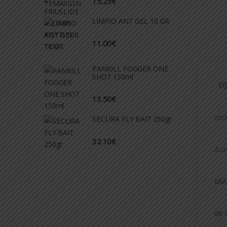
15.25
€
LIMPIO ANT GEL 10 GR
11.00
€
PANKILL FOGGER ONE
SHOT 150ml
Εξε
13.50
€
από
SECLIRA FLY BAIT 250gr
32.10
€
Δια
αλλ
σε 