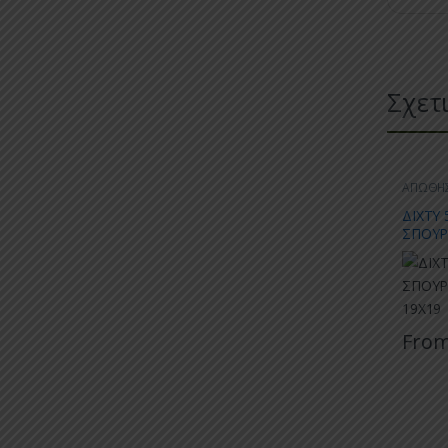
Σχετ
ΑΠΩΘΗ
ΔΙΧΤΥ
ΣΠΟΥΡ
19Χ19
Fro
Αυτό τ