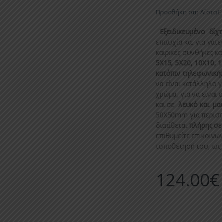
Προσθήκη στη Λίστα 
Εξειδικευμένο δίχ
επιτυχία και για γάτ
καιρικές συνθήκες κα
5Χ15, 5Χ20, 10Χ10, 
κατόπιν τηλεφωνικής
να είναι κατάλληλο γ
χρώμα, για να είναι
και σε
λευκό και μα
50Χ50mm για περιστ
διατίθεται
πλήρης σε
επιθυμείτε επικοινων
τοποθέτησή του, ως
124.00
€