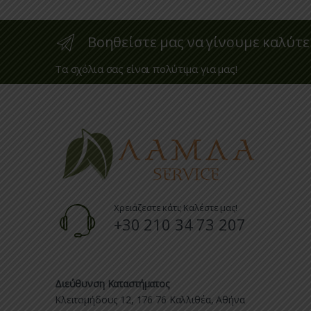
Βοηθείστε μας να γίνουμε καλύτε
Τα σχόλια σας είναι πολύτιμα για μας!
Χρειάζεστε κάτι; Καλέστε μας!
+30 210 34 73 207
Διεύθυνση Καταστήματος
Κλειτομήδους 12, 176 76 Καλλιθέα, Αθήνα