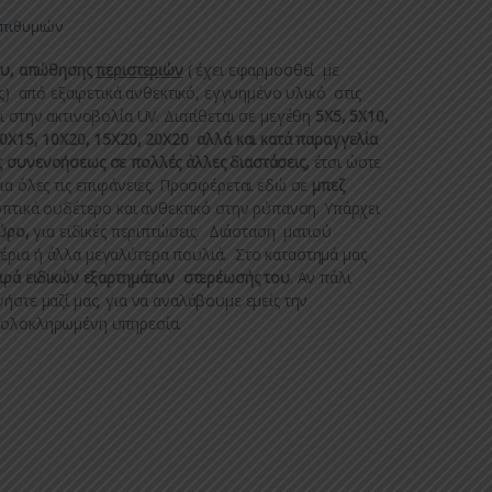
Επιθυμιών
τυ, απώθησης
περιστεριών
( έχει εφαρμοσθεί με
ες) από εξαιρετικά ανθεκτικό, εγγυημένο υλικό στις
ι στην ακτινοβολία UV. Διατίθεται σε μεγέθη
5Χ5, 5Χ10,
10Χ15, 10Χ20, 15Χ20, 20Χ20 αλλά και κατά παραγγελία
 συνενοήσεως σε πολλές άλλες διαστάσεις,
έτσι ώστε
ια όλες τις επιφάνειες. Προσφέρεται εδώ σε
μπεζ
 οπτικά ουδέτερο και ανθεκτικό στην ρύπανση. Υπάρχει
ύρο,
για ειδικές περιπτώσεις. Διάσταση ματιού
έρια ή άλλα μεγαλύτερα πουλιά. Στο καταστημά μας
ιρά ειδικών εξαρτημάτων στερέωσής του
. Αν πάλι
ήστε μαζί μας, για να αναλάβουμε εμείς την
 ολοκληρωμένη υπηρεσία.