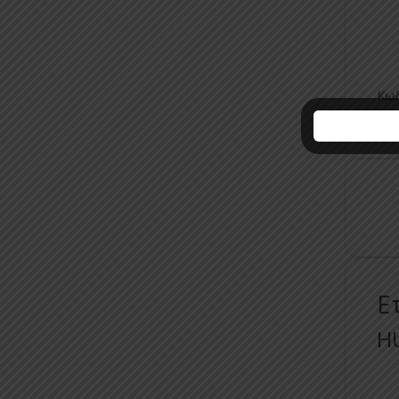
Κωδ
ΑΠ
Ε
H