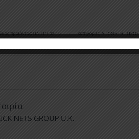
ικός προϊόντος:
ΠΔΠ110022-ν
Κατηγορίες:
ΑΠΩΘΗΣΗ - ΠΡΟΣ
ΩΘΗΤΙΚΑ
,
ΔΙΧΤΥΑ
ταιρία
UCK NETS GROUP U.K.