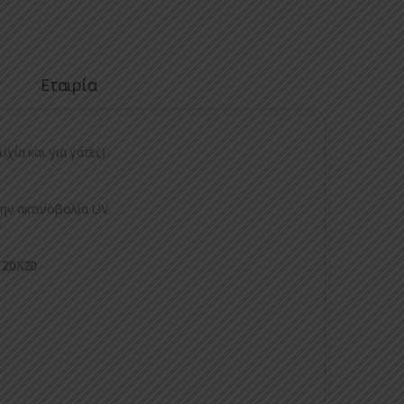
Εταιρία
χία και για γάτες)
την ακτινοβολία UV.
0, 20Χ20