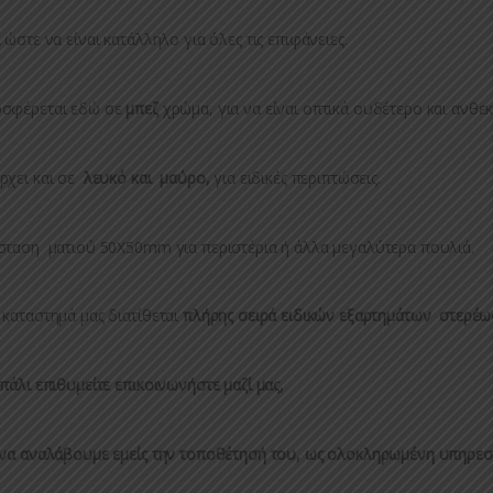
ι ώστε να είναι κατάλληλο για όλες τις επιφάνειες.
σφέρεται εδώ σε
μπεζ
χρώμα, για να είναι οπτικά ουδέτερο και ανθε
ρχει και σε
λευκό και μαύρο,
για ειδικές περιπτώσεις.
σταση ματιού 50Χ50mm για περιστέρια ή άλλα μεγαλύτερα πουλιά.
 καταστημά μας διατίθεται
πλήρης σειρά ειδικών εξαρτημάτων στερέω
πάλι επιθυμείτε επικοινωνήστε μαζί μας,
 να αναλάβουμε εμείς την τοποθέτησή του, ως ολοκληρωμένη υπηρεσ