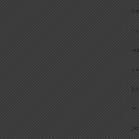
έτσ
Προ
Υπά
Διά
Στο
Αν 
για