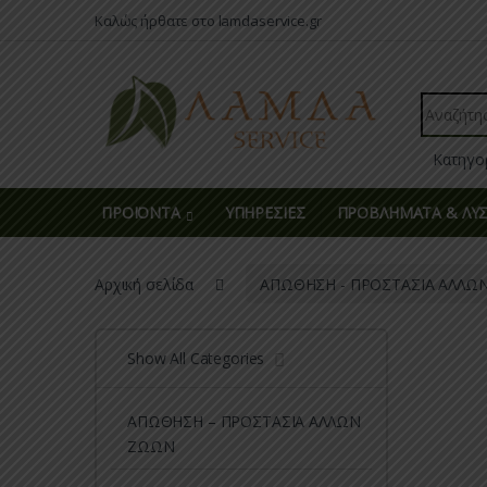
Skip to navigation
Skip to content
Καλώς ήρθατε στο lamdaservice.gr
Search fo
ΠΡΟΪΟΝΤΑ
ΥΠΗΡΕΣΙΕΣ
ΠΡΟΒΛΗΜΑΤΑ & ΛΥΣ
Αρχική σελίδα
ΑΠΩΘΗΣΗ - ΠΡΟΣΤΑΣΙΑ ΑΛΛΩ
Show All Categories
ΑΠΩΘΗΣΗ – ΠΡΟΣΤΑΣΙΑ ΑΛΛΩΝ
ΖΩΩΝ