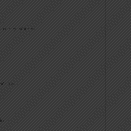
κτικό στην ρύπανση.
σής του
.
ία.