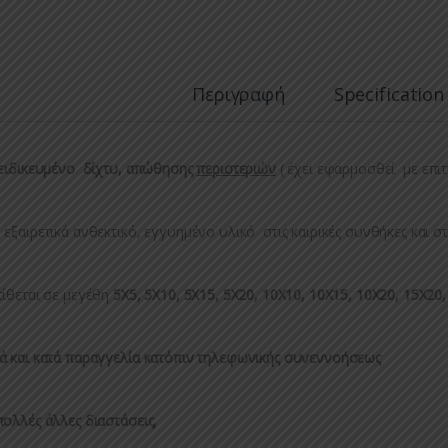
Περιγραφή
Specification
ιδικευμένο δίχτυ, απώθησης
περιστεριών
( έχει εφαρμοσθεί με επιτυ
 εξαιρετικά ανθεκτικό, εγγυημένο υλικό στις καιρικές συνθήκες και σ
τίθεται σε μεγέθη
5Χ5, 5Χ10, 5Χ15, 5Χ20, 10Χ10, 10Χ15, 10Χ20, 15Χ2
ά και κατά παραγγελία κατόπιν τηλεφωνικής συνεννοήσεως
πολλές άλλες διαστάσεις,