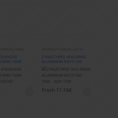
 ΠΤΗΝΩΝ
,
ΝΗΜΑ
ΑΠΩΘΗΣΗ ΠΤΗΝΩΝ
,
ΔΙΧΤΥΑ
Σ
ΠΩΘΗΣΗΣ
ΣΥΝΔΕΤΗΡΕΣ HOG RINGS
 WIRE 100Μ
ALUMINIUM ΚΟΥΤΙ 500
COATED
ΤΕΜ. – 2500 ΤΕΜ.
€
From
11.16
€
γούν στη σελίδα του προϊόντος
Αυτό το προϊόν έχει πολλαπλές παραλλαγές.