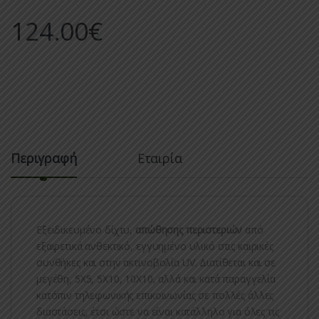
124.00
€
Περιγραφή
Εταιρία
Εξειδικευμένο δίχτυ,
απώθησης περιστεριών
από
εξαιρετικά ανθεκτικό, εγγυημένο υλικό στις καιρικές
συνθήκες και στην ακτινοβολία UV. Διατίθεται και σε
μεγέθη, 5Χ5, 5Χ10, 10Χ10, αλλά και κατά παραγγελία
κατόπιν τηλεφωνικής επικοινωνίας σε πολλές άλλες
διαστάσεις, έτσι ώστε να είναι κατάλληλο για όλες τις