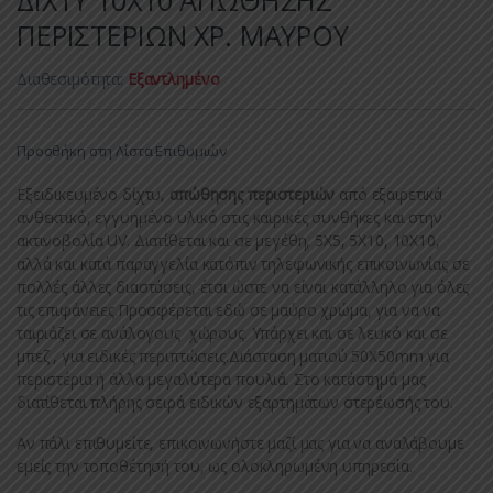
ΔΙΧΤΥ 10Χ10 ΑΠΩΘΗΣΗΣ
ΠΕΡΙΣΤΕΡΙΩΝ ΧΡ. ΜΑΥΡΟΥ
Διαθεσιμότητα:
Εξαντλημένο
Προσθήκη στη Λίστα Επιθυμιών
Εξειδικευμένο δίχτυ,
απώθησης περιστεριών
από εξαιρετικά
ανθεκτικό, εγγυημένο υλικό στις καιρικές συνθήκες και στην
ακτινοβολία UV. Διατίθεται και σε μεγέθη, 5Χ5, 5Χ10, 10Χ10,
αλλά και κατά παραγγελία κατόπιν τηλεφωνικής επικοινωνίας σε
πολλές άλλες διαστάσεις, έτσι ώστε να είναι κατάλληλο για όλες
τις επιφάνειες.Προσφέρεται εδώ σε μαύρο χρώμα, για να να
ταιριάζει σε ανάλογους χώρους. Υπάρχει και σε λευκό και σε
μπεζ , για ειδικές περιπτώσεις.Διάσταση ματιού 50Χ50mm για
περιστέρια ή άλλα μεγαλύτερα πουλιά. Στο κατάστημά μας
διατίθεται πλήρης σειρά ειδικών εξαρτημάτων στερέωσής του.
Αν πάλι επιθυμείτε, επικοινωνήστε μαζί μας για να αναλάβουμε
εμείς την τοποθέτησή του, ως ολοκληρωμένη υπηρεσία.