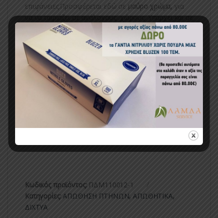
επιφάνειες.Προσφέρεται εδώ σε
μαύρο χρώμα,
για
να να ταιριάζει σε ανάλογους χώρους. Υπάρχει και σε
λευκό και σε μπεζ , για ειδικές περιπτώσεις.Διάσταση
ματιού 50Χ50mm για περιστέρια ή άλλα μεγαλύτερα
πουλιά. Στο κατάστημά μας διατίθεται πλήρης σειρά
ειδικών εξαρτημάτων στερέωσής του.
Αν πάλι επιθυμείτε, επικοινωνήστε μαζί μας για να
αναλάβουμε εμείς την τοποθέτησή του, ως
ολοκληρωμένη υπηρεσία.
Κωδικός προϊόντος:
ΠΔΜ110012-1
Κατηγορίες:
ΑΠΩΘΗΣΗ ΠΤΗΝΩΝ
,
ΑΠΩΘΗΤΙΚΑ
,
ΔΙΧΤΥΑ