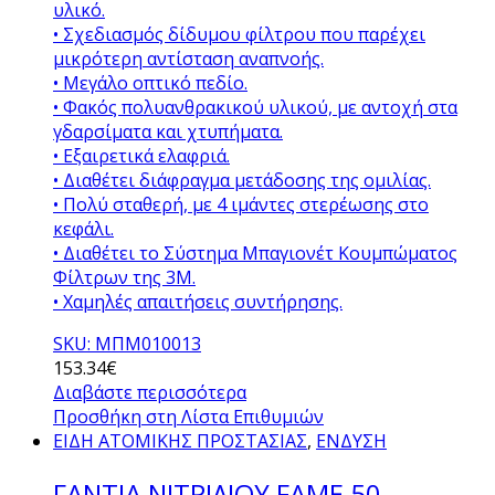
υλικό.
• Σχεδιασμός δίδυμου φίλτρου που παρέχει
μικρότερη αντίσταση αναπνοής.
• Μεγάλο οπτικό πεδίο.
• Φακός πολυανθρακικού υλικού, με αντοχή στα
γδαρσίματα και χτυπήματα.
• Εξαιρετικά ελαφριά.
• Διαθέτει διάφραγμα μετάδοσης της ομιλίας.
• Πολύ σταθερή, με 4 ιμάντες στερέωσης στο
κεφάλι.
• Διαθέτει το Σύστημα Μπαγιονέτ Κουμπώματος
Φίλτρων της 3Μ.
• Χαμηλές απαιτήσεις συντήρησης.
SKU: ΜΠΜ010013
153.34
€
Διαβάστε περισσότερα
Προσθήκη στη Λίστα Επιθυμιών
ΕΙΔΗ ΑΤΟΜΙΚΗΣ ΠΡΟΣΤΑΣΙΑΣ
,
ΕΝΔΥΣΗ
ΓΑΝΤΙΑ ΝΙΤΡΙΛΙΟΥ FAME 50