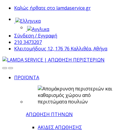
Skip
Skip
Καλώς ήρθατε στο lamdaservice.gr
to
to
navigation
content
Σύνδεση / Εγγραφή
210 3473207
Κλειτομήδους 12, 176 76 Καλλιθέα, Αθήνα
ΠΡΟΪΟΝΤΑ
ΑΠΩΘΗΣΗ ΠΤΗΝΩΝ
ΑΚΙΔΕΣ ΑΠΩΘΗΣΗΣ