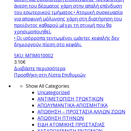
άνεση του δέρματος χάρη στην απαλή επένδυση
του εσωτερικού τμήματος.• Ατομική συσκευασία
για αποφυγή μόλυνσης χάρη στη διατήρηση του
προϊόντος καθαρού μέχρι τη στιγμή που θα
χρησιμοποιηθεί.
• Οι ισόρροπα τεντωμένοι ιμάντες κεφαλής δεν
δημιοργούν πίεση στο κεφάλι.
SKU: ΜΠΜ010002
3.10
€
Διαβάστε περισσότερα
Προσθήκη στη Λίστα Επιθυμιών
Show All Categories
Uncategorized
ΑΝΤΙΜΕΤΩΠΙΣΗ ΤΡΩΚΤΙΚΩΝ
ΑΠΟΛΥΜΑΝΤΙΚΑ-ΑΠΟΣΜΗΤΙΚΑ
ΑΠΩΘΗΣΗ – ΠΡΟΣΤΑΣΙΑ ΑΛΛΩΝ ΖΩΩΝ
ΑΠΩΘΗΣΗ ΠΤΗΝΩΝ
ΕΙΔΗ ΑΤΟΜΙΚΗΣ ΠΡΟΣΤΑΣΙΑΣ
ΚΑΤΑΠΟΛΕΜΗΣΗ ΕΝΤΟΜΩΝ