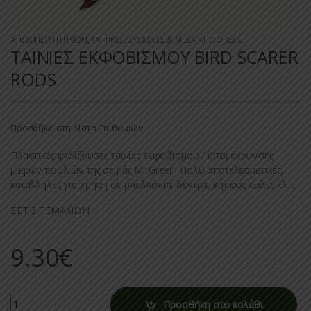
ΑΠΩΘΗΣΗ ΠΤΗΝΩΝ
,
ΟΠΤΙΚΕΣ
,
ΣΥΣΚΕΥΕΣ & ΜΕΣΑ ΑΠΩΘΗΣΗΣ
ΤΑΙΝΙΕΣ ΕΚΦΟΒΙΣΜΟΥ BIRD SCARER
RODS
Προσθήκη στη Λίστα Επιθυμιών
Πλαστικές ιριδίζουσες ταινίες εκφοβισμού / απομάκρυνσης
μικρών πουλιών της σειράς Mr.Green. Πολύ αποτελεσματικές,
κατάλληλες για χρήση σε μπαλκόνια, δέντρα, κήπους αυλές κλπ.
ΣΕΤ 3 ΤΕΜΑΧΙΩΝ
9.30
€
Quantity
Προσθήκη στο καλάθι