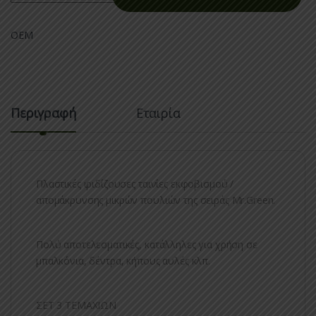
OEM
Περιγραφή
Εταιρία
Πλαστικές ιριδίζουσες ταινίες εκφοβισμού /
απομάκρυνσης μικρών πουλιών της σειράς Mr.Green.
Πολύ αποτελεσματικές, κατάλληλες για χρήση σε
μπαλκόνια, δέντρα, κήπους αυλές κλπ.
ΣΕΤ 3 ΤΕΜΑΧΙΩΝ