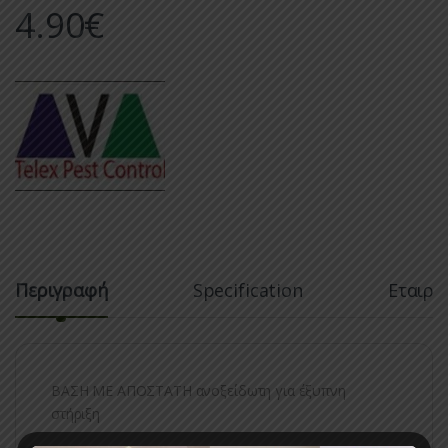
4.90
€
Περιγραφή
Specification
Εταιρί
ΒΑΣΗ ΜΕ ΑΠΟΣΤΑΤΗ ανοξείδωτη για έξυπνη
στήριξη