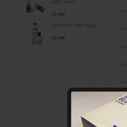
SHOT 150ml
Υγρ
13.50
€
SECLIRA FLY BAIT 250gr
Gel
32.10
€
Περ
απο
Δεν
Κωδ