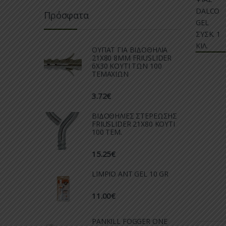
Πρόσφατα
ΟΥΠΑΤ ΓΙΑ ΒΙΔΟΘΗΛΙΑ
21Χ80 8ΜΜ FRIUSLIDER
6X30 ΚΟΥΤΙ ΤΩΝ 100
ΤΕΜΑΧΙΩΝ
3.72
€
ΒΙΔΟΘΗΛΙΕΣ ΣΤΕΡΕΩΣΗΣ
FRIUSLIDER 21X80 KOYTI
100 TEM.
15.25
€
LIMPIO ANT GEL 10 GR
11.00
€
PANKILL FOGGER ONE