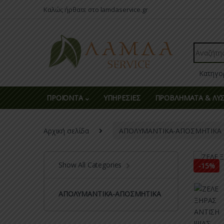
Skip to navigation
Skip to content
Καλώς ήρθατε στο lamdaservice.gr
Search fo
ΠΡΟΪΟΝΤΑ
ΥΠΗΡΕΣΙΕΣ
ΠΡΟΒΛΗΜΑΤΑ & ΛΥΣ
Αρχική σελίδα
ΑΠΟΛΥΜΑΝΤΙΚΑ-ΑΠΟΣΜΗΤΙΚΑ
Show All Categories
-
15%
ΑΠΟΛΥΜΑΝΤΙΚΑ-ΑΠΟΣΜΗΤΙΚΑ