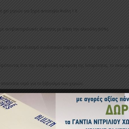
ό gel χεριών για ξηρά αντισηψία.Φιάλη 1 lt
 με αντιβακτηριδιακές ιδιότητες με βάση την αλκοόλη (60%).
ιέχει ένα συνδυασμό ενυδατικών παραγόντων που φροντίζουν το δ
τρέποντας έτσι την υπερβολική αφαίρεση της λιπαρότητας, το σκάσιμο
 απαιτείται νερό για το ξέβγαλμα των χεριών.
ικός προϊόντος:
ΑΠΠ080002
Κατηγορία:
ΑΠΟΛΥΜΑΝΤΙΚΑ-ΑΠ