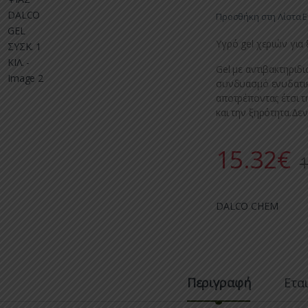
Προσθήκη στη Λίστα 
Υγρό gel χεριών για 
Gel με αντιβακτηριδι
συνδυασμό ενυδατι
αποτρέποντας έτσι τ
και την ξηρότητα.Δεν
15.32
€
1
DALCO CHEM
Περιγραφή
Ετα