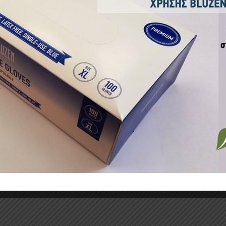
ικά προϊόντα
ΑΝΤΙΚΑ-ΑΠΟΣΜΗΤΙΚΑ
ΑΠΟΛΥΜΑΝΤΙΚΑ-ΑΠΟΣΜΗΤΙΚΑ
ΑΠΟΛΥΜΑΝ
ΗΤΙΚΟ ΧΩΡΟΥ ΜΕ
ΑΠΟΛΥΜΑΝΤΙΚΟ ΝΕΟFORM
ΑΝΤΙΣΗ
 ΛΟΥΛΟΥΔΙΩΝ
K PLUS 2LT
ΚΡΕΜΟΣ
BAC ΣΥΣΚ
€
38.42
€
3.87
€