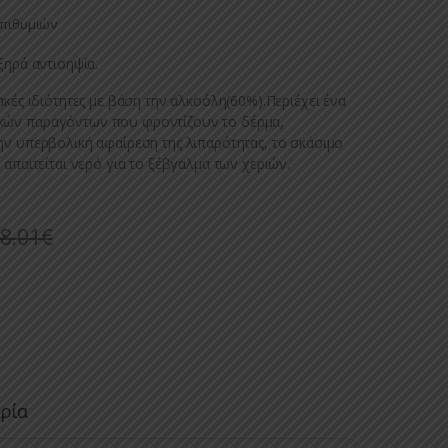
Επιθυμιών
ξηρά αντισηψία.
ακές ιδιότητες με βάση την αλκοόλη(60%).Περιέχει ένα
κών παραγόντων που φροντίζουν το δέρμα,
ην υπερβολική αφαίρεση της λιπαρότητας, το σκάσιμο
 απαιτείται νερό για το ξέβγαλμα των χεριών.
8.01
€
ιρία