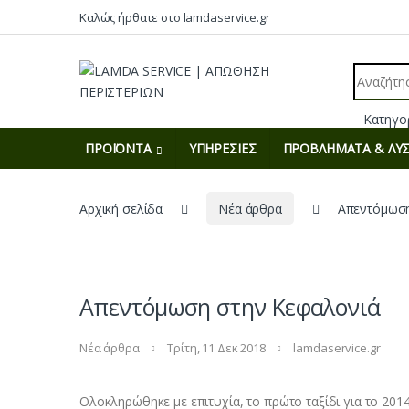
Skip to navigation
Skip to content
Καλώς ήρθατε στο lamdaservice.gr
Search fo
ΠΡΟΪΟΝΤΑ
ΥΠΗΡΕΣΙΕΣ
ΠΡΟΒΛΗΜΑΤΑ & ΛΥΣ
Αρχική σελίδα
Νέα άρθρα
Απεντόμωση
Απεντόμωση στην Κεφαλονιά
Νέα άρθρα
Τρίτη, 11 Δεκ 2018
lamdaservice.gr
Ολοκληρώθηκε με επιτυχία, το πρώτο ταξίδι για το 2014