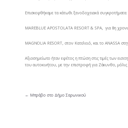
Επισκεφθήκαμε τα κάτωθι ξενοδοχειακά συγκροτήματα:
MAREBLUE APOSTOLATA RESORT & SPA, για 8η χρονιά,
MAGNOLIA RESORT, στον Κατελειό, και το ANASSA στην
Αξιοσημείωτο ήταν εφέτος η πτώση στις τιμές των εισιτη
του αυτοκινήτου, με την επιστροφή για Ζάκυνθο, μόλι
Πλοήγηση άρθρων
←
Μπράβο στο Δήμο Σαρωνικού