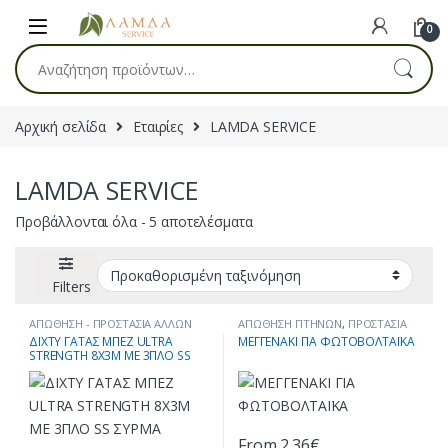
Skip to navigation
Skip to content
0
Αναζήτηση για:
Αρχική σελίδα
Εταιρίες
LAMDA SERVICE
LAMDA SERVICE
Προβάλλονται όλα - 5 αποτελέσματα
Filters
ΑΠΩΘΗΣΗ - ΠΡΟΣΤΑΣΙΑ ΑΛΛΩΝ
ΑΠΩΘΗΣΗ ΠΤΗΝΩΝ
,
ΠΡΟΣΤΑΣΙΑ
ΖΩΩΝ
,
ΑΠΩΘΗΤΙΚΑ
,
ΔΙΧΤΥΑ
,
ΦΩΤΟΒΟΛΤΑΙΚΩΝ
ΔΙΧΤΥ ΓΑΤΑΣ ΜΠΕΖ ULTRA
ΜΕΓΓΕΝΑΚΙ ΓΙΑ ΦΩΤΟΒΟΛΤΑΪΚΑ
ΠΡΟΣΤΑΣΙΑ ΖΩΩΝ
STRENGTH 8X3M ΜΕ 3ΠΛΟ SS
ΣΥΡΜΑ
From
2.36
€