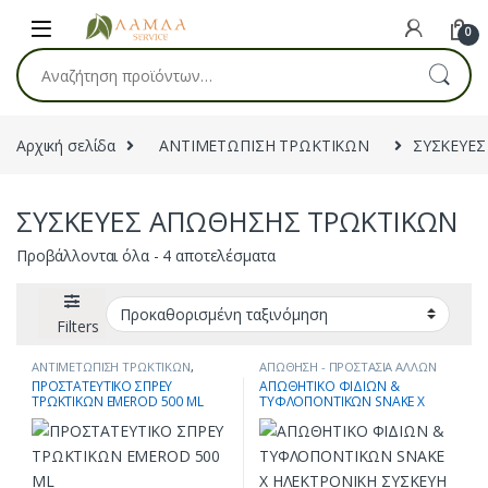
Skip to navigation
Skip to content
0
Αναζήτηση για:
Αρχική σελίδα
ΑΝΤΙΜΕΤΩΠΙΣΗ ΤΡΩΚΤΙΚΩΝ
ΣΥΣΚΕΥΕ
ΣΥΣΚΕΥΕΣ ΑΠΩΘΗΣΗΣ ΤΡΩΚΤΙΚΩΝ
Προβάλλονται όλα - 4 αποτελέσματα
Filters
ΑΝΤΙΜΕΤΩΠΙΣΗ ΤΡΩΚΤΙΚΩΝ
,
ΑΠΩΘΗΣΗ - ΠΡΟΣΤΑΣΙΑ ΑΛΛΩΝ
ΑΠΩΘΗΣΗ - ΠΡΟΣΤΑΣΙΑ ΑΛΛΩΝ
ΖΩΩΝ
,
ΑΠΩΘΗΤΙΚΑ
,
ΣΥΣΚΕΥΕΣ
ΠΡΟΣΤΑΤΕΥΤΙΚΟ ΣΠΡΕΥ
AΠΩΘΗΤΙΚΟ ΦΙΔΙΩΝ &
ΖΩΩΝ
,
ΑΠΩΘΗΤΙΚΑ
,
ΣΥΣΚΕΥΕΣ
ΑΠΩΘΗΣΗΣ ΤΡΩΚΤΙΚΩΝ
TΡΩΚΤΙΚΩΝ EMEROD 500 ΜL
ΤΥΦΛΟΠΟΝΤΙΚΩΝ SNAKE X
ΑΠΩΘΗΣΗΣ ΤΡΩΚΤΙΚΩΝ
ΗΛΕΚΤΡΟΝΙΚΗ ΣΥΣΚΕΥΗ