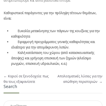
αντιμετωπίζουμε και άλλα βαδιστικά έντομα.
Καθοριστικοί παράγοντες για την πρόληψη τέτοιων θεμάτων,
είναι:
Ευκολία μετακίνησης των πάγκων της κουζίνας για την
καθαριότητα
Εφαρμογή προγράμματος γενικής καθαριότητας και
ιδιαίτερα για την απομάκρυνση λιπών.
Καλή κατάσταση του χώρου (από κατασκευαστικής
άποψης) και γρήγορη επισκευή των ζημιών (κλείσιμο
ρωγμών, επισκευή υδραυλικών, κ.α.)
Πλοήγηση άρθρων
←
Κοριοί σε ξενοδοχεία: πως
Απολεσματικές λύσεις για την
θα τους εξαφανίσετε
απώθηση περιστεριών
→
Search
Αναζήτηση για: