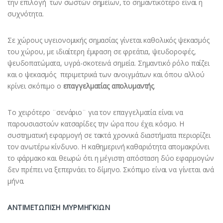
την επιλογή των σωστών σημείων, το σημαντικότερο είναι η
συχνότητα.
Σε χώρους υγειονομικής σημασίας γίνεται καθολικός ψεκασμός
του χώρου, με ιδιαίτερη έμφαση σε φρεάτια, ψευδοροφές,
ψευδοπατώματα, υγρά-σκοτεινά σημεία. Σημαντικό ρόλο παίζει
και ο ψεκασμός περιμετρικά των ανοιγμάτων και όπου αλλού
κρίνει σκόπιμο ο
επαγγελματίας απολυμαντής
.
Το χειρότερο ¨σενάριο¨ για τον επαγγελματία είναι να
παρουσιαστούν κατσαρίδες την ώρα που έχει κόσμο. Η
συστηματική εφαρμογή σε τακτά χρονικά διαστήματα περιορίζει
τον ανωτέρω κίνδυνο. Η καθημερινή καθαριότητα απομακρύνει
το φάρμακο και θεωρώ ότι η μέγιστη απόσταση δύο εφαρμογών
δεν πρέπει να ξεπερνάει το δίμηνο. Σκόπιμο είναι να γίνεται ανά
μήνα.
ΑΝΤΙΜΕΤΩΠΙΣΗ ΜΥΡΜΗΓΚΙΩΝ