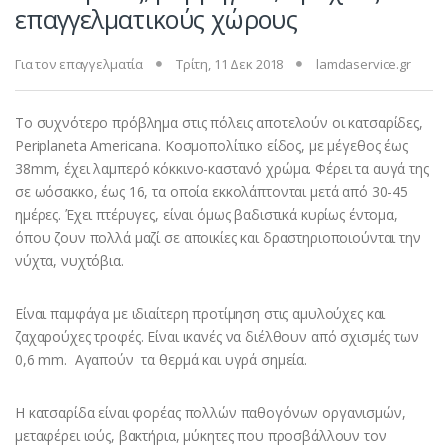
επαγγελματικούς χώρους
Για τον επαγγελματία
Τρίτη, 11 Δεκ 2018
lamdaservice.gr
Το συχνότερο πρόβλημα στις πόλεις αποτελούν οι κατσαρίδες,
Periplaneta Americana. Κοσμοπολίτικο είδος, με μέγεθος έως
38mm, έχει λαμπερό κόκκινο-καστανό χρώμα. Φέρει τα αυγά της
σε ωόσακκο, έως 16, τα οποία εκκολάπτονται μετά από 30-45
ημέρες. Έχει πτέρυγες, είναι όμως βαδιστικά κυρίως έντομα,
όπου ζουν πολλά μαζί σε αποικίες και δραστηριοποιούνται την
νύχτα, νυχτόβια.
Είναι παμφάγα με ιδιαίτερη προτίμηση στις αμυλούχες και
ζαχαρούχες τροφές. Είναι ικανές να διέλθουν από σχισμές των
0,6 mm. Αγαπούν τα θερμά και υγρά σημεία.
Η κατσαρίδα είναι φορέας πολλών παθογόνων οργανισμών,
μεταφέρει ιούς, βακτήρια, μύκητες που προσβάλλουν τον