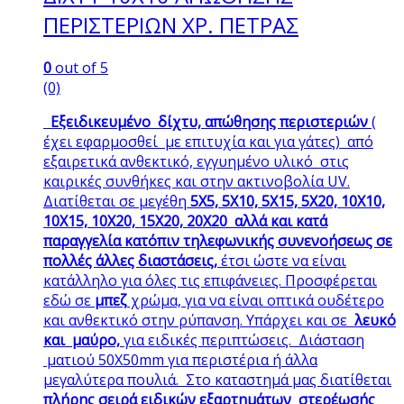
ΠΕΡΙΣΤΕΡΙΩΝ ΧΡ. ΠΕΤΡΑΣ
0
out of 5
(0)
Εξειδικευμένο δίχτυ, απώθησης
περιστεριών
(
έχει εφαρμοσθεί με επιτυχία και για γάτες) από
εξαιρετικά ανθεκτικό, εγγυημένο υλικό στις
καιρικές συνθήκες και στην ακτινοβολία UV.
Διατίθεται σε μεγέθη
5Χ5, 5Χ10, 5Χ15, 5Χ20, 10Χ10,
10Χ15, 10Χ20, 15Χ20, 20Χ20 αλλά και κατά
παραγγελία κατόπιν τηλεφωνικής συνενοήσεως σε
πολλές άλλες διαστάσεις,
έτσι ώστε να είναι
κατάλληλο για όλες τις επιφάνειες. Προσφέρεται
εδώ σε
μπεζ
χρώμα, για να είναι οπτικά ουδέτερο
και ανθεκτικό στην ρύπανση. Υπάρχει και σε
λευκό
και μαύρο,
για ειδικές περιπτώσεις. Διάσταση
ματιού 50Χ50mm για περιστέρια ή άλλα
μεγαλύτερα πουλιά. Στο καταστημά μας διατίθεται
πλήρης σειρά ειδικών εξαρτημάτων στερέωσής