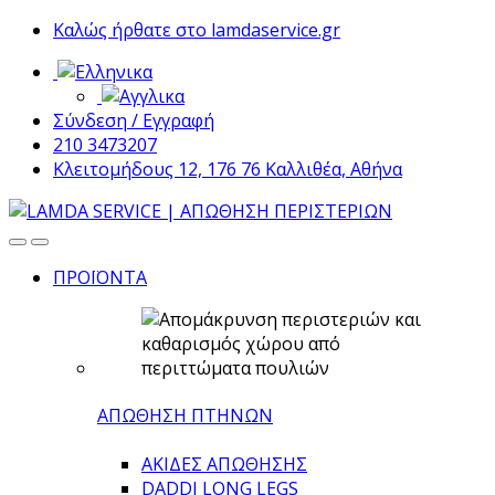
Skip
Skip
Καλώς ήρθατε στο lamdaservice.gr
to
to
navigation
content
Σύνδεση / Εγγραφή
210 3473207
Κλειτομήδους 12, 176 76 Καλλιθέα, Αθήνα
ΠΡΟΪΟΝΤΑ
ΑΠΩΘΗΣΗ ΠΤΗΝΩΝ
ΑΚΙΔΕΣ ΑΠΩΘΗΣΗΣ
DADDI LONG LEGS