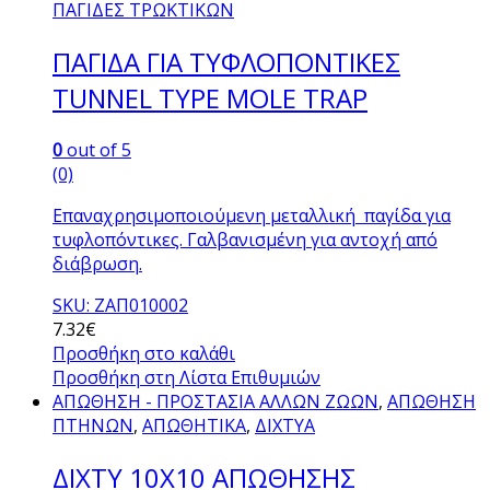
ΠΑΓΙΔΕΣ ΤΡΩΚΤΙΚΩΝ
ΠΑΓΙΔΑ ΓΙΑ ΤΥΦΛΟΠΟΝΤΙΚΕΣ
TUNNEL TYPE MOLE TRAP
0
out of 5
(0)
Επαναχρησιμοποιούμενη μεταλλική παγίδα για
τυφλοπόντικες. Γαλβανισμένη για αντοχή από
διάβρωση.
SKU: ΖΑΠ010002
7.32
€
Προσθήκη στο καλάθι
Προσθήκη στη Λίστα Επιθυμιών
ΑΠΩΘΗΣΗ - ΠΡΟΣΤΑΣΙΑ ΑΛΛΩΝ ΖΩΩΝ
,
ΑΠΩΘΗΣΗ
ΠΤΗΝΩΝ
,
ΑΠΩΘΗΤΙΚΑ
,
ΔΙΧΤΥΑ
ΔΙΧΤΥ 10Χ10 ΑΠΩΘΗΣΗΣ