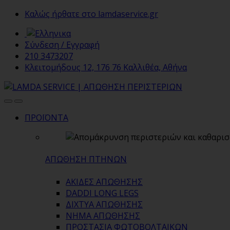
Skip
Skip
Καλώς ήρθατε στο lamdaservice.gr
to
to
navigation
content
Σύνδεση / Εγγραφή
210 3473207
Κλειτομήδους 12, 176 76 Καλλιθέα, Αθήνα
ΠΡΟΪΟΝΤΑ
ΑΠΩΘΗΣΗ ΠΤΗΝΩΝ
ΑΚΙΔΕΣ ΑΠΩΘΗΣΗΣ
DADDI LONG LEGS
ΔΙΧΤΥΑ ΑΠΩΘΗΣΗΣ
ΝΗΜΑ ΑΠΩΘΗΣΗΣ
ΠΡΟΣΤΑΣΙΑ ΦΩΤΟΒΟΛΤΑΙΚΩΝ