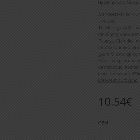
Προσθήκη στη Λίστα 
ΑΠΩΘΗΤΙΚΟ ΚΟΥΝΟΥ
ΠΡΟΪΟΝ
To Mosi-guard® είνα
απώθησης κουνουπιώ
Περιέχει Citriodiol
αποτελεσματικό φυσι
guard ® extra spray σ
Σύμφωνα με τα πειρά
αποτέλεσμα, πρέπει 
είναι, πάνω από 25%
κουνουπιού τίγρης.
10.54
€
OEM