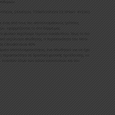
Επιθυμιών
ΠΙΩΝ, ΣΚΝΙΠΩΝ, ΤΣΙΜΠΟΥΡΙΩΝ ΣΕ SPRAY. ΦΥΣΙΚΟ
ι ένας από τους πιο αποτελεσματικούς τρόπους
ν, εφαρμόζοντας το στο δέρμα μας.
, ένα φυσικό εκχύλισμα λεμονο-ευκάλυπτου. Ίσως το πιο
κό εκχύλισμα απώθησης. Η περιεκτικότητα του Mosi-
ε Citriodiol είναι 40%.
ματα αποτελεσματικότητας, ένα απωθητικό για να έχει
η περιεκτικότητα σε δραστική φυσικής προέλευσης, να
, εναντίον όλων των ειδών κουνουπιών και του