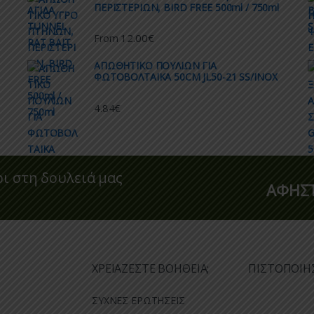
ΠΕΡΙΣΤΕΡΙΩΝ, BIRD FREE 500ml / 750ml
12.00
€
From
ΑΠΩΘΗΤΙΚO ΠΟΥΛΙΩΝ ΓΙΑ
ΦΩΤΟΒΟΛΤΑΙΚΑ 50CM JL50-21 SS/INOX
4.84
€
οι στη δουλειά μας
ΑΦΗΣΤ
ΧΡΕΙΑΖΕΣΤΕ ΒΟΗΘΕΙΑ;
ΠΙΣΤΟΠΟΙΗ
ΣΥΧΝΕΣ ΕΡΩΤΗΣΕΙΣ