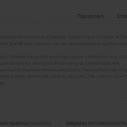
Περιγραφή
Ετα
ΘΗΤΙΚΟ ΚΟΥΝΟΥΠΙΩΝ, ΣΚΝΙΠΩΝ, ΤΣΙΜΠΟΥΡΙΩΝ ΣΕ SPRAY. ΦΥΣΙ
Mosi-guard® είναι ένας από τους πιο αποτελεσματικούς τρόπους απ
ιέχει Citriodiol, ένα φυσικό εκχύλισμα λεμονο-ευκάλυπτου. Ίσως το
εριεκτικότητα του Mosi-guard ® extra spray σε Citriodiol είναι 40%.
φωνα με τα πειράματα αποτελεσματικότητας, ένα απωθητικό για να έχε
στική φυσικής προέλευσης, να είναι, πάνω από 25%, εναντίον όλων 
ης.
ικός προϊόντος:
ΕΑΔ030002
Κατηγορίες:
ΕΝΤΟΜΟΑΠΩΘΗΤΙΚ