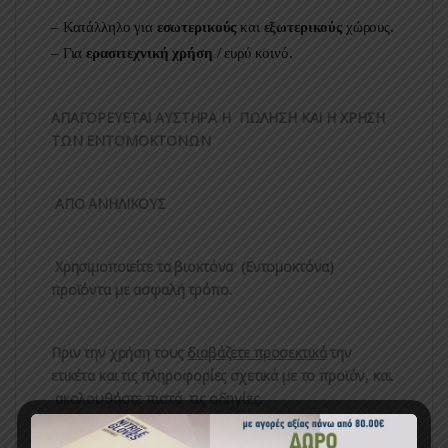
– Κατάλληλο για
εσωτερικούς
και
εξωτερικούς
χώρους.
– Για
ερασιτεχνική χρήση
/ ευρύ κοινό.
ΑΠΑΓΟΡΕΥΕΤΑΙ ΑΥΣΤΗΡΑ Η ΠΩΛΗΣΗ ΚΑΙ Η ΧΡΗΣΗ
ΤΩΝ ΕΝΤΟΜΟΚΤΟΝΩΝ
ΑΠΟ ΑΝΗΛΙΚΟΥΣ
Χρησιμοποιείτε τα βιοκτόνα (Εντομοκτόνα)
προϊόντα με ασφαλή τρόπο.
Πριν την χρήση τους
διαβάζετε προσεκτικά
την
ετικέτα και τις πληροφορίες σχετικά με το προϊόν, και
ακολουθήστε πιστά τις οδηγίες.