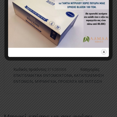
Η αλόγιστη και υπερβολική χρήση τους μπορεί να
βλάψει εσάς και το περιβάλλον
Τηλέφωνο
Κέντρου Δηλητηριάσεων 210-
77.93.777
Κωδικός προϊόντος:
ΕΓΚ280008
Κατηγορίες:
ΕΠΑΓΓΕΛΜΑΤΙΚΑ ΕΝΤΟΜΟΚΤΟΝΑ
,
ΚΑΤΑΠΟΛΕΜΗΣΗ
ΕΝΤΟΜΩΝ
,
ΜΥΡΜΗΓΚΙΑ
,
ΠΡΟΪΟΝΤΑ ΜΕ ΕΚΠΤΩΣΗ
Μπορεί επίσης να σας αρέσει…