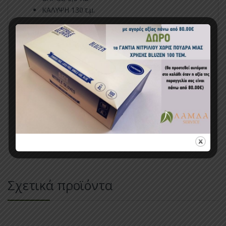
ΚΑΛΥΨΗ 130 τ.μ.
Κωδικός προϊόντος:
ΕΗΚ020006
Κατηγορίες:
ΗΛΕΚΤΡΙΚΕΣ
,
ΗΛΕΚΤΡΙΚΕΣ ΕΝΤΟΜΟΠΑΓΙΔΕΣ ΕΩΣ
150 ΤΕΤΡΑΓΩΝΙΚΑ ΜΕΤΡΑ
,
ΚΑΤΑΠΟΛΕΜΗΣΗ
ΕΝΤΟΜΩΝ
,
ΣΥΣΚΕΥΕΣ ΠΑΓΙΔΕΥΣΗΣ & ΕΞΟΝΤΩΣΗΣ
Σχετικά προϊόντα