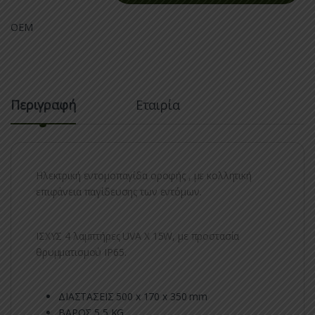
OEM
Περιγραφή
Εταιρία
Ηλεκτρική εντομοπαγίδα οροφής , με κολλητική
επιφάνεια παγίδευσης των εντόμων.
ΙΣΧΥΣ 4 λαμπτήρες UVA X 15W, με προστασία
θρυμματισμού IP65.
ΔΙΑΣΤΑΣΕΙΣ 500 x 170 x 350 mm
ΒΑΡΟΣ 5,5 KG