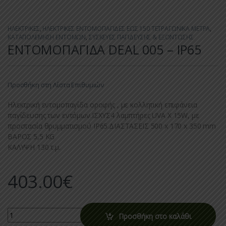
ΗΛΕΚΤΡΙΚΕΣ
,
ΗΛΕΚΤΡΙΚΕΣ ΕΝΤΟΜΟΠΑΓΙΔΕΣ ΕΩΣ 150 ΤΕΤΡΑΓΩΝΙΚΑ ΜΕΤΡΑ
,
ΚΑΤΑΠΟΛΕΜΗΣΗ ΕΝΤΟΜΩΝ
,
ΣΥΣΚΕΥΕΣ ΠΑΓΙΔΕΥΣΗΣ & ΕΞΟΝΤΩΣΗΣ
ΕΝΤΟΜΟΠΑΓΙΔΑ DEAL 005 – IP65
Προσθήκη στη Λίστα Επιθυμιών
Ηλεκτρική εντομοπαγίδα οροφής , με κολλητική επιφάνεια
παγίδευσης των εντόμων.ΙΣΧΥΣ4 λαμπτήρες UVA X 15W, με
προστασία θρυμματισμού IP65.ΔΙΑΣΤΑΣΕΙΣ 500 x 170 x 350 mm
ΒΑΡΟΣ 5,5 KG
ΚΑΛΥΨΗ 130 τ.μ.
403.00
€
Quantity
Προσθήκη στο καλάθι