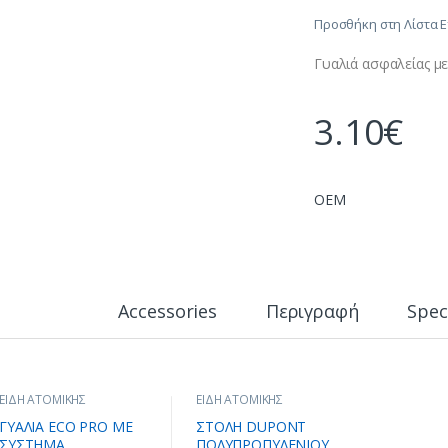
Προσθήκη στη Λίστα 
Γυαλιά ασφαλείας μ
3.10
€
OEM
Accessories
Περιγραφή
Spec
ΕΙΔΗ ΑΤΟΜΙΚΗΣ
ΕΙΔΗ ΑΤΟΜΙΚΗΣ
ΠΡΟΣΤΑΣΙΑΣ
,
ΕΝΔΥΣΗ
,
ΠΡΟΣΤΑΣΙΑΣ
,
ΕΝΔΥΣΗ
ΜΑΣΚΕΣ
ΓΥΑΛΙΑ ECO PRO ME
ΣΤΟΛΗ DUPONT
ΣΥΣΤΗΜΑ
ΠΟΛΥΠΡΟΠΥΛΕΝΙΟΥ