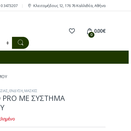
10 3473207
Κλειτομήδους 12, 176 76 Καλλιθέα, Αθήνα
0.00
€
0
ΜΟΥ
ΣΙΑΣ
,
ΕΝΔΥΣΗ
,
ΜΑΣΚΕΣ
O PRO ME ΣΥΣΤΗΜΑ
Υ
τλημένο