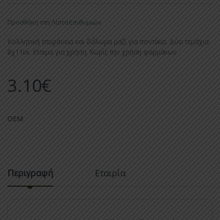
Προσθήκη στη Λίστα Επιθυμιών
Κολλητική επιφάνεια και δόλωμα μαζί για ποντίκια. Δύο τεμάχια
8χ11εκ. έτοιμα για χρήση. Χωρίς την χρήση φαρμάκων
3.10
€
OEM
Περιγραφή
Εταιρία