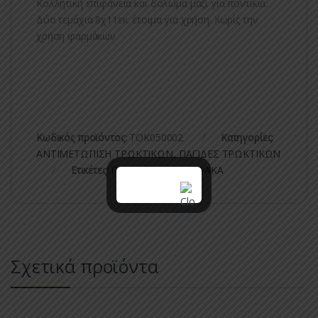
Κολλητική επιφάνεια και δόλωμα μαζί για ποντίκια.
Δύο τεμάχια 8χ11εκ. έτοιμα για χρήση. Χωρίς την
χρήση φαρμάκων
Κωδικός προϊόντος:
ΤΟΚ050002
Κατηγορίες:
ΑΝΤΙΜΕΤΩΠΙΣΗ ΤΡΩΚΤΙΚΩΝ
,
ΠΑΓΙΔΕΣ ΤΡΩΚΤΙΚΩΝ
Ετικέτες:
ΠΟΝΤΙΚΟΠΑΓΙΔΑ
,
ΦΑΚΑ
Σχετικά προϊόντα