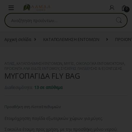
Skip to navigation
Skip to content
0
Αναζήτηση για:
Αρχική σελίδα
ΚΑΤΑΠΟΛΕΜΗΣΗ ΕΝΤΟΜΩΝ
ΠΡΟΪΟΝ
ΑΠΛΕΣ
,
ΚΑΤΑΠΟΛΕΜΗΣΗ ΕΝΤΟΜΩΝ
,
ΜΥΓΕΣ
,
ΟΙΚΟΛΟΓΙΚΑ ΕΝΤΟΜΟΚΤΟΝΑ
,
ΠΡΟΪΟΝΤΑ ΑΝΑ ΕΙΔΟΣ ΕΝΤΟΜΟΥ
,
ΣΥΣΚΕΥΕΣ ΠΑΓΙΔΕΥΣΗΣ & ΕΞΟΝΤΩΣΗΣ
ΜΥΓΟΠΑΓΙΔΑ FLY BAG
Διαθεσιμότητα:
13 σε απόθεμα
Προσθήκη στη Λίστα Επιθυμιών
Ετοιμόχρηστη παγίδα εξωτερικών χώρων για μύγες.
Σακούλα έτοιμη προς χρήση, με την προσθήκη μόνο νερού.