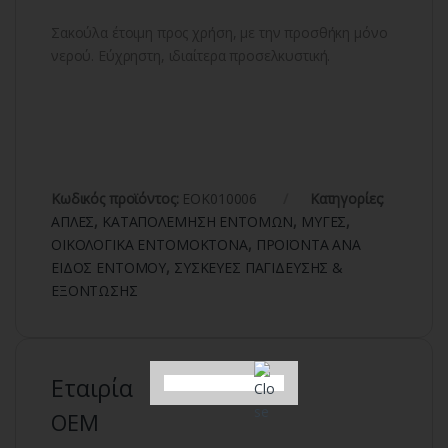
Σακούλα έτοιμη προς χρήση, με την προσθήκη μόνο
νερού. Εύχρηστη, ιδιαίτερα προσελκυστική.
Κωδικός προϊόντος:
ΕΟΚ010006
Κατηγορίες:
ΑΠΛΕΣ
,
ΚΑΤΑΠΟΛΕΜΗΣΗ ΕΝΤΟΜΩΝ
,
ΜΥΓΕΣ
,
ΟΙΚΟΛΟΓΙΚΑ ΕΝΤΟΜΟΚΤΟΝΑ
,
ΠΡΟΪΟΝΤΑ ΑΝΑ
ΕΙΔΟΣ ΕΝΤΟΜΟΥ
,
ΣΥΣΚΕΥΕΣ ΠΑΓΙΔΕΥΣΗΣ &
ΕΞΟΝΤΩΣΗΣ
Εταιρία
OEM