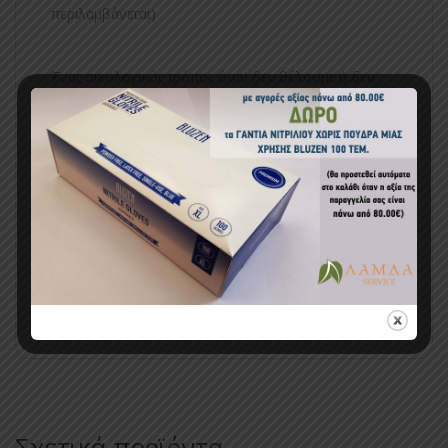
περιλαμβάνεται)
Ένας οικολογικός τρόπος όταν δεν θέλουμε ή δεν
μπόρουμε να χρησιμοποιήσουμε βιοκτόνα…
Κωδικός προϊόντος:
ΕΟΚ300002
Κατηγορίες:
ΑΠΛΕΣ
,
ΚΑΤΑΠΟΛΕΜΗΣΗ ΕΝΤΟΜΩΝ
,
ΟΙΚΟΛΟΓΙΚΑ
ΕΝΤΟΜΟΚΤΟΝΑ
,
ΣΥΣΚΕΥΕΣ ΠΑΓΙΔΕΥΣΗΣ &
ΕΞΟΝΤΩΣΗΣ
Σχετικά προϊόντα