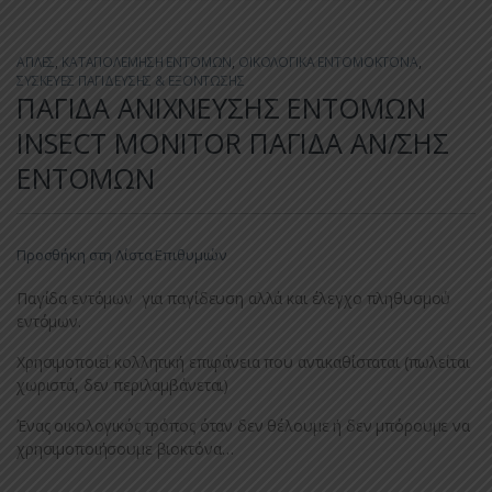
ΑΠΛΕΣ
,
ΚΑΤΑΠΟΛΕΜΗΣΗ ΕΝΤΟΜΩΝ
,
ΟΙΚΟΛΟΓΙΚΑ ΕΝΤΟΜΟΚΤΟΝΑ
,
ΣΥΣΚΕΥΕΣ ΠΑΓΙΔΕΥΣΗΣ & ΕΞΟΝΤΩΣΗΣ
ΠΑΓΙΔΑ ΑΝΙΧΝΕΥΣΗΣ ΕΝΤΟΜΩΝ
INSECT MONITOR ΠΑΓΙΔΑ ΑΝ/ΣΗΣ
ΕΝΤΟΜΩΝ
Προσθήκη στη Λίστα Επιθυμιών
Παγίδα εντόμων για παγίδευση αλλά και έλεγχο πληθυσμού
εντόμων.
Χρησιμοποιεί κολλητική επιφάνεια που αντικαθίσταται (πωλείται
χωριστά, δεν περιλαμβάνεται)
Ένας οικολογικός τρόπος όταν δεν θέλουμε ή δεν μπόρουμε να
χρησιμοποιήσουμε βιοκτόνα…