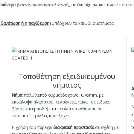
απάνεμα
(νότιου προσανατολισμού)
, με ύπαρξη αντικειμένων που τ
 θανάτωση ή η παγίδευση)
υπάρχουν τα κάτωθι συστήματα:
Τοποθέτηση εξειδικευμένου
νήματος
Δ
Νήμα:
πολύ λεπτό συρματόσχοινο, 0,45mm, με
ή
επικάλυψη πλαστικού, τεντώνεται πάνω σε ειδικές
Μ
βάσεις και εμποδίζει τα πουλιά να κάθονται σε
χ
κουπαστές ή άλλες προεξοχές.
α
Η χρήση του παρέχει
διακριτική προστασία
σε σχέση με
τ