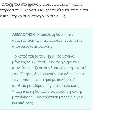
Η
αντοχή του στο χρόνο
μπορεί να φτάσει ή και να
επεράσει τα 10 χρόνια. Σταθεροποιείται και τεντώνεται
ε περιμετρικό συρματόσχοινο συνήθως.
ΑΞΙΟΛΟΓΗΣΗ:
Η
απόλυτη λύση
στην
αντιμετώπιση των περιστεριών. Εγγυημένο
αποτέλεσμα, με διάρκεια.
Το λεπτό πάχος του (1χιλ), το μεγάλο
μέγεθος του «ματιού» 5εκ, το χρώμα του
(συνήθως μπεζ) σε συνδυασμό με την σωστή
τοποθέτηση, δημιουργούν ένα αδιαπέραστο
τείχος για τα περιστέρια με πολύ μικρή
αισθητική επιβάρυνση για τους ενοίκους.
Υπάρχει και η δυνατότητα, μερικής ή ολικής
μετακίνησης. Η εγκατάσταση μπορεί να γίνει
και από εσάς.