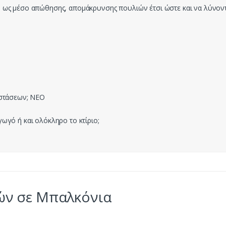
ού ως μέσο απώθησης, απομάκρυνσης πουλιών έτσι ώστε και να λύνοντ
αστάσεων; ΝΕΟ
ωγό ή και ολόκληρο το κτίριο;
ών σε Μπαλκόνια