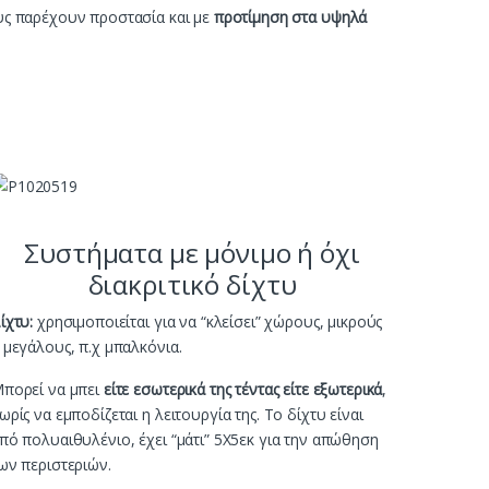
ους παρέχουν προστασία και με
προτίμηση στα υψηλά
Συστήματα με μόνιμο ή όχι
διακριτικό δίχτυ
ίχτυ:
χρησιμοποιείται για να “κλείσει” χώρους, μικρούς
 μεγάλους, π.χ μπαλκόνια.
πορεί να μπει
είτε εσωτερικά της τέντας είτε εξωτερικά
,
ωρίς να εμποδίζεται η λειτουργία της. Το δίχτυ είναι
πό πολυαιθυλένιο, έχει “μάτι” 5Χ5εκ για την απώθηση
ων περιστεριών.