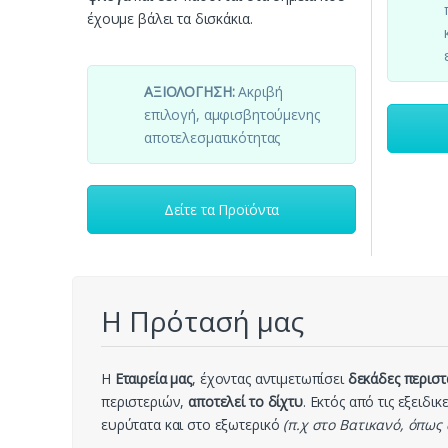
έχουμε βάλει τα δισκάκια.
ΑΞΙΟΛΟΓΗΣΗ:
Ακριβή
επιλογή, αμφισβητούμενης
αποτελεσματικότητας
Δείτε τα Προϊόντα
Η Πρότασή μας
Η
Εταιρεία μας
, έχοντας αντιμετωπίσει
δεκάδες περιστ
περιστεριών,
αποτελεί το δίχτυ
. Εκτός από τις εξειδ
ευρύτατα και στο εξωτερικό
(π.χ στο Βατικανό, όπως