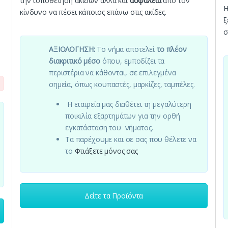
την τοποθέτηση ακίδων αλλά και
ασφάλεια
από τον
κίνδυνο να πέσει κάποιος επάνω στις ακίδες.
ξ
σ
ΑΞΙΟΛΟΓΗΣΗ:
Το νήμα αποτελεί
το πλέον
διακριτικό μέσο
όπου, εμποδίζει τα
περιστέρια να κάθονται, σε επιλεγμένα
σημεία, όπως κουπαστές, μαρκίζες, ταμπέλες.
Η εταιρεία μας διαθέτει τη μεγαλύτερη
ποικιλία εξαρτημάτων για την ορθή
εγκατάσταση του νήματος.
Τα παρέχουμε και σε σας που θέλετε να
το
Φτιάξετε μόνος σας
Δείτε τα Προϊόντα