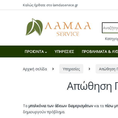
Skip to navigation
Skip to content
Καλώς ήρθατε στο lamdaservice.gr
Search fo
ΠΡΟΪΟΝΤΑ
ΥΠΗΡΕΣΙΕΣ
ΠΡΟΒΛΗΜΑΤΑ & ΛΥΣ
Αρχική σελίδα
Υπηρεσίες
Απώθηση Π
Απώθηση Π
Τα
μπαλκόνια των άδειων διαμερισμάτων
και τα
πίσω μπ
δημιουργούν πρόβλημα.