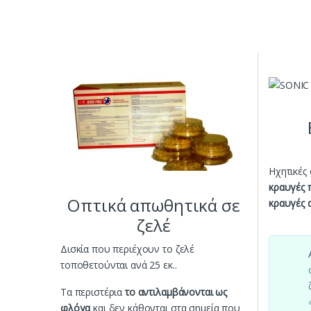
Ηχητικές
κραυγές 
Οπτικά απωθητικά σε
κραυγές 
ζελέ
Δισκία που περιέχουν το ζελέ
τοποθετούνται ανά 25 εκ..
Τα περιστέρια
το αντιλαμβάνονται ως
φλόγα
και δεν κάθονται στα σημεία που