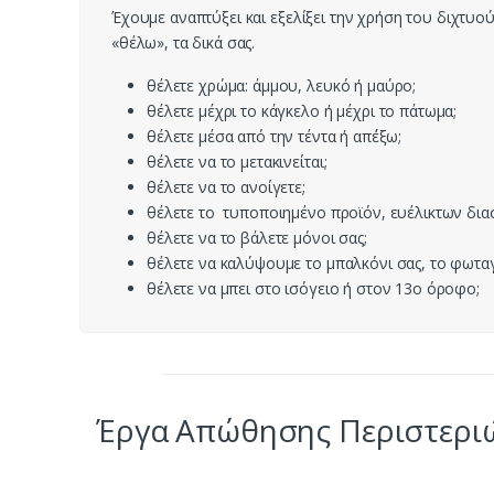
Έχουμε αναπτύξει και εξελίξει την χρήση του διχτυ
«θέλω», τα δικά σας.
θέλετε χρώμα: άμμου, λευκό ή μαύρο;
θέλετε μέχρι το κάγκελο ή μέχρι το πάτωμα;
θέλετε μέσα από την τέντα ή απ΄έξω;
θέλετε να το μετακινείται;
θέλετε να το ανοίγετε;
θέλετε το τυποποιημένο προϊόν, ευέλικτων δι
θέλετε να το βάλετε μόνοι σας;
θέλετε να καλύψουμε το μπαλκόνι σας, το φωταγ
θέλετε να μπει στο ισόγειο ή στον 13ο όροφο;
Έργα Απώθησης Περιστερι