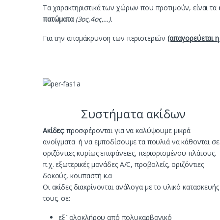
Τα χαρακτηριστικά των χώρων που προτιμούν, είναι τα
πατώματα
(3ος,4ος,…).
Για την απομάκρυνση των περιστεριών
(απαγορεύεται η
Συστήματα ακίδων
Aκίδες:
προσφέρονται για να καλύψουμε μικρά
ανοίγματα ή να εμποδίσουμε τα πουλιά να κάθονται σε
οριζόντιες κυρίως επιφάνειες, περιορισμένου πλάτους.
π.χ. εξωτερικές μονάδες A/C, προβολείς, οριζόντιες
δοκούς, κουπαστή κ.α
Οι ακίδες διακρίνονται ανάλογα με το υλικό κατασκευής
τους, σε:
εξ¨ολοκλήρου από πολυκαρβονικό