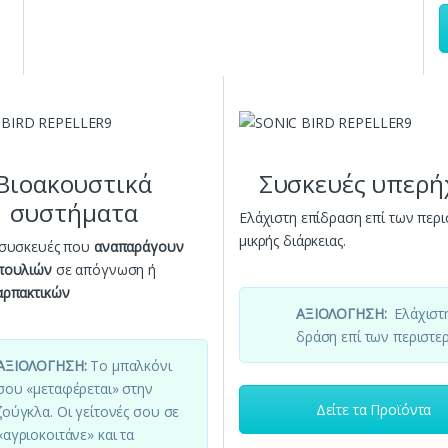
Βιοακουστικά
Συσκευές υπερή
συστήματα
Ελάχιστη επίδραση επί των περι
μικρής διάρκειας.
 συσκευές που
αναπαράγουν
πουλιών
σε απόγνωση ή
αρπακτικών
ΑΞΙΟΛΟΓΗΣΗ:
Ελάχιστ
δράση επί των περιστε
ΑΞΙΟΛΟΓΗΣΗ:
Το μπαλκόνι
σου «μεταφέρεται» στην
Δείτε τα Προϊόντα
ζούγκλα. Οι γείτονές σου σε
«αγριοκοιτάνε» και τα