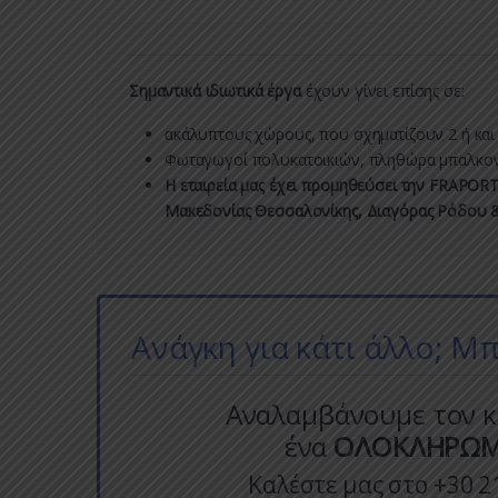
Σημαντικά ιδιωτικά έργα
έχουν γίνει επίσης σε:
ακάλυπτους χώρους, που σχηματίζουν 2 ή και 
Φωταγωγοί πολυκατοικιών, πληθώρα μπαλκονι
Η εταιρεία μας έχει προμηθεύσει την FRAPOR
Μακεδονίας Θεσσαλονίκης, Διαγόρας Ρόδου 
Ανάγκη για κάτι άλλο; Μ
Αναλαμβάνουμε τον κ
ένα
ΟΛΟΚΛΗΡΩΜΕΝ
Καλέστε μας στο
+30 2