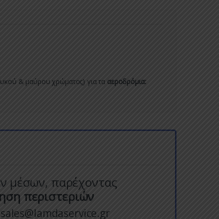
ευκού & μαύρου χρώματος) για τα
αεροδρόμια:
ών μέσων, παρέχοντας
ση περιστεριών
 sales@lamdaservice.gr