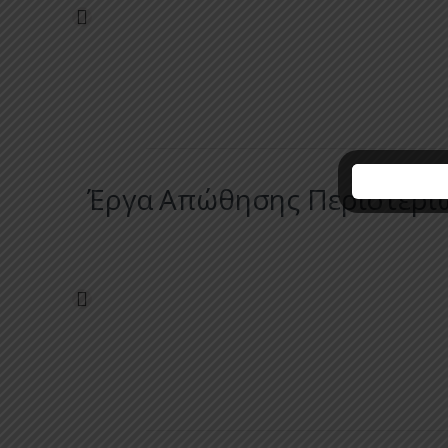
Έργα Απώθησης Περιστερι