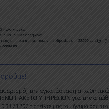
3 πολυκατοικίες.
ών και ειδικές εφαρμογές.
T
( διαχειρίστρια περιφερειακών αεροδρομίων), με
22.000 τ.μ.
δίχτυ (λ
& Ζακύνθου.
πορούμε!
αθαρισμό, την εγκατάσταση απωθητικ
Ο ΠΑΚΕΤΟ ΥΠΗΡΕΣΙΩΝ για την απώθη
10 34 73 207 ή στείλτε μας το μήνυμά σας στο