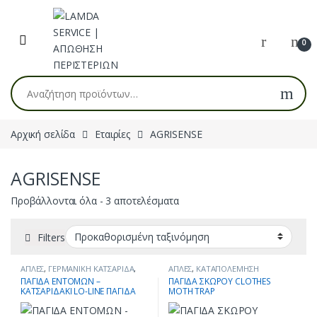
Skip to navigation
Skip to content
0
Αναζήτηση για:
Αρχική σελίδα
Εταιρίες
AGRISENSE
AGRISENSE
Προβάλλονται όλα - 3 αποτελέσματα
Filters
ΑΠΛΕΣ
,
ΓΕΡΜΑΝΙΚΗ ΚΑΤΣΑΡΙΔΑ
,
ΑΠΛΕΣ
,
ΚΑΤΑΠΟΛΕΜΗΣΗ
ΚΑΤΑΠΟΛΕΜΗΣΗ ΕΝΤΟΜΩΝ
,
ΕΝΤΟΜΩΝ
,
ΠΡΟΪΟΝΤΑ ΑΝΑ ΕΙΔΟΣ
ΠΑΓΙΔΑ ΕΝΤΟΜΩΝ –
ΠΑΓΙΔΑ ΣΚΩΡΟΥ CLOTHES
ΚΑΤΣΑΡΙΔΕΣ
,
ΠΡΟΪΟΝΤΑ ΑΝΑ
ΕΝΤΟΜΟΥ
,
ΣΚΟΡΟΙ
,
ΣΥΣΚΕΥΕΣ
ΚΑΤΣΑΡΙΔΑΚΙ LO-LINE ΠΑΓΙΔΑ
MOTH TRAP
ΕΙΔΟΣ ΕΝΤΟΜΟΥ
,
ΣΥΣΚΕΥΕΣ
ΠΑΓΙΔΕΥΣΗΣ & ΕΞΟΝΤΩΣΗΣ
ΠΑΓΙΔΕΥΣΗΣ & ΕΞΟΝΤΩΣΗΣ
ΕΝΤΟΜΩΝ – ΚΑΤΣΑΡΙΔΑΚΙ