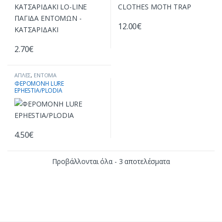
12.00
€
2.70
€
ΑΠΛΕΣ
,
ΕΝΤΟΜΑ
ΑΠΟΘΗΚΕΥΜΕΝΩΝ ΠΡΟΙΟΝΤΩΝ
,
ΦΕΡΟΜΟΝΗ LURE
ΚΑΤΑΠΟΛΕΜΗΣΗ ΕΝΤΟΜΩΝ
,
EPHESTIA/PLODIA
ΠΡΟΪΟΝΤΑ ΑΝΑ ΕΙΔΟΣ ΕΝΤΟΜΟΥ
,
ΣΚΟΡΟΙ
,
ΣΥΣΚΕΥΕΣ ΠΑΓΙΔΕΥΣΗΣ &
ΕΞΟΝΤΩΣΗΣ
4.50
€
Προβάλλονται όλα - 3 αποτελέσματα