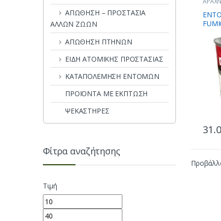
ΑΡΑΧΝ
ΑΠΟΘ
ΑΠΩΘΗΣΗ – ΠΡΟΣΤΑΣΙΑ
ΠΡΟΙ
ENT
ΕΝΤΟ
FUMI
ΑΛΛΩΝ ΖΩΩΝ
ΠΡΟΣ
ΚΑΤΣΑ
(FD)
ΚΟΥΝ
ΑΠΩΘΗΣΗ ΠΤΗΝΩΝ
ΜΥΡΜΗ
ΣΦΗΚ
ΨΥΛΛΟ
ΕΙΔΗ ΑΤΟΜΙΚΗΣ ΠΡΟΣΤΑΣΙΑΣ
ΚΑΤΑΠΟΛΕΜΗΣΗ ΕΝΤΟΜΩΝ
ΠΡΟΪΟΝΤΑ ΜΕ ΕΚΠΤΩΣΗ
ΨΕΚΑΣΤΗΡΕΣ
31.
Φίτρα αναζήτησης
Προβάλλο
Τιμή
Ελάχιστη τιμή
Μέγιστη τιμή