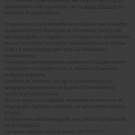
Το FLASH PASTE (alphachloralose 4%) είναι ένα πολύ ισχυρό
τρωκτικοκτόνο νέας τεχνολογίας για την
άμεση εξόντωση
των
ποντικιών σε μορφή πάστας.
Η δραστική του ουσία alphachloralose διαφέρει από τα συνήθη
τρωκτικοκτόνα (που βασίζονται σε αντιπηκτικές ουσίες) γιατί
έχει άμεση δράση (1-2 ημέρες αντί 5-8 ημερών των αντιπηκτικών)
και γιατί η ποσότητα που πρέπει να καταναλώσουν τα ποντίκια
είναι 1-3 φορές λιγότερη από αυτή των αντιπηκτικών
τρωκτικοκτόνων.
Για καλύτερα αποτελέσματα και ασφάλεια τα δολώματα πρέπει
οπωσδήποτε να τοποθετούνται σε ειδικούς δολωματικούς
σταθμούς ασφαλείας.
Διατίθεται σε “παστάκια” των 5gr.σε συσκευασία των 80
γραμμαρίωνΧρησιμοποιείτε τα βιοκτόνα (Τρωκτικοκτόνα)
προϊόντα με ασφαλή τρόπο.
Πριν την χρήση τους διαβάζετε προσεκτικά την ετικέτα και τις
πληροφορίες σχετικά με το προϊόν, και ακολουθήστε πιστά τις
οδηγίες.
Η αλόγιστη και υπερβολική χρήση τους μπορεί να βλάψει εσάς
και το περιβάλλον
Τηλέφωνο Κέντρου Δηλητηριάσεων 210-77.93.777