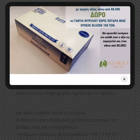
από αυτή των αντιπηκτικών τρωκτικοκτόνων.
Για καλύτερα αποτελέσματα και ασφάλεια τα
δολώματα πρέπει οπωσδήποτε να τοποθετούνται
σε ειδικούς δολωματικούς σταθμούς ασφαλείας.
Διατίθεται σε “παστάκια” των 5gr.σε συσκευασία των
80 γραμμαρίων
Χρησιμοποιείτε τα βιοκτόνα (Τρωκτικοκτόνα)
προϊόντα με ασφαλή τρόπο.
Πριν την χρήση τους διαβάζετε προσεκτικά την
ετικέτα και τις πληροφορίες σχετικά με το προϊόν,
και ακολουθήστε πιστά τις οδηγίες.
Η αλόγιστη και υπερβολική χρήση τους μπορεί να
βλάψει εσάς και το περιβάλλον
Τηλέφωνο Κέντρου Δηλητηριάσεων 210-77.93.777