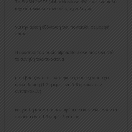
Το FLASH PASTE (alphachloralose 4%) είναι ένα πολύ
ισχυρό τρωκτικοκτόνο νέας τεχνολογίας
για την
άμεση εξόντωση
των ποντικιών σε μορφή
πάστας.
Η δραστική του ουσία alphachloralose διαφέρει από
τα συνήθη τρωκτικοκτόνα
(που βασίζονται σε αντιπηκτικές ουσίες) γιατί έχει
άμεση δράση (1-2 ημέρες αντί 5-8 ημερών των
αντιπηκτικών)
και γιατί η ποσότητα που πρέπει να καταναλώσουν τα
ποντίκια είναι 1-3 φορές λιγότερη