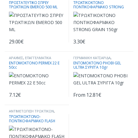
ΑΠΩΘΗΣΗ - ΠΡΟΣΤΑΣΙΑ ΑΛΛΩΝ
ΤΡΩΚΤΙΚΟΚΤΟΝΑ -
ΠΡΟΣΤΑΤΕΥΤΙΚΟ ΣΠΡΕΥ
ΤΡΩΚΤΙΚΟΚΤΟΝΟ
ΖΩΩΝ
,
ΑΠΩΘΗΤΙΚΑ
,
ΣΥΣΚΕΥΕΣ
ΠΟΝΤΙΚΟΦΑΡΜΑΚA
TΡΩΚΤΙΚΩΝ EMEROD 500 ΜL
ΠΟΝΤΙΚΟΦΑΡΜΑΚΟ STRONG
ΑΠΩΘΗΣΗΣ ΤΡΩΚΤΙΚΩΝ
GRAIN 150gr
29.00
€
3.30
€
ΑΡΑΧΝΕΣ
,
ΕΠΑΓΓΕΛΜΑΤΙΚΑ
ΓΕΡΜΑΝΙΚΗ ΚΑΤΣΑΡΙΔΑ
,
ΕΝΤΟΜΟΚΤΟΝΑ
,
ΚΑΤΑΠΟΛΕΜΗΣΗ
ΕΝΤΟΜΟΚΤΟΝΑ ΣΕ ΜΟΡΦΗ ΤΖΕΛ
,
ENTOMOKTONO PERMEX 22 E
ΕΝΤΟΜΟΚΤΟΝΟ PHOBI GEL
ΕΝΤΟΜΩΝ
,
ΚΑΤΣΑΡΙΔΕΣ
,
ΚΟΡΙΟΙ
,
ΚΑΤΑΠΟΛΕΜΗΣΗ ΕΝΤΟΜΩΝ
,
50cc
ULTRA ΣΥΡΙΓΓΑ 10gr
ΚΟΥΝΟΥΠΙΑ
,
ΜΥΓΕΣ
,
ΠΡΟΪΟΝΤΑ
ΚΑΤΣΑΡΙΔΕΣ
,
ΠΡΟΪΟΝΤΑ ΑΝΑ
ΑΝΑ ΕΙΔΟΣ ΕΝΤΟΜΟΥ
,
ΣΦΗΚΕΣ-
ΕΙΔΟΣ ΕΝΤΟΜΟΥ
ΣΦΗΚΟΦΩΛΙΕΣ
,
ΨΥΛΛΟΙ
7.12
€
From
12.81
€
Αυτό το προϊόν έχει πολλαπλές 
ΑΝΤΙΜΕΤΩΠΙΣΗ ΤΡΩΚΤΙΚΩΝ
,
ΤΡΩΚΤΙΚΟΚΤΟΝΑ -
ΤΡΩΚΤΙΚΟΚΤΟΝΟ-
ΠΟΝΤΙΚΟΦΑΡΜΑΚA
ΠΟΝΤΙΚΟΦΑΡΜΑΚΟ FLASH
PASTE 80gr