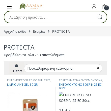
Skip to navigation
Skip to content
0
Αναζήτηση για:
Αρχική σελίδα
Εταιρίες
PROTECTA
PROTECTA
Προβάλλονται όλα - 13 αποτελέσματα
Filters
ΕΝΤΟΜΟΚΤΟΝΑ ΣΕ ΜΟΡΦΗ ΤΖΕΛ
,
ΕΠΑΓΓΕΛΜΑΤΙΚΑ ΕΝΤΟΜΟΚΤΟΝΑ
,
ΚΑΤΑΠΟΛΕΜΗΣΗ ΕΝΤΟΜΩΝ
,
ΚΑΤΣΑΡΙΔΕΣ
,
ΚΟΥΝΟΥΠΙΑ
,
ΜΥΓΕΣ
LIMPIO ANT GEL 10 GR
ENTOMOKTONO SOSPIN 25 EC
ΜΥΡΜΗΓΚΙΑ
80cc
11.30
€