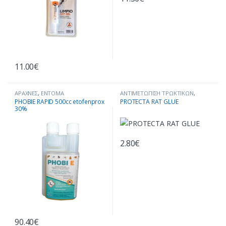
11.00
€
ΑΡΑΧΝΕΣ
,
ΕΝΤΟΜΑ
ΑΝΤΙΜΕΤΩΠΙΣΗ ΤΡΩΚΤΙΚΩΝ
,
ΑΠΟΘΗΚΕΥΜΕΝΩΝ ΠΡΟΙΟΝΤΩΝ
,
ΠΑΓΙΔΕΣ ΤΡΩΚΤΙΚΩΝ
PHOBIE RAPID 500cc etofenprox
PROTECTA RAT GLUE
ΕΠΑΓΓΕΛΜΑΤΙΚΑ ΕΝΤΟΜΟΚΤΟΝΑ
,
30%
ΚΑΤΑΠΟΛΕΜΗΣΗ ΕΝΤΟΜΩΝ
,
ΚΑΤΣΑΡΙΔΕΣ
,
ΚΟΡΙΟΙ
,
ΚΟΥΝΟΥΠΙΑ
,
ΣΚΟΡΠΙΟΙ
,
ΨΑΡΑΚΙ
,
ΨΥΛΛΟΙ
2.80
€
90.40
€