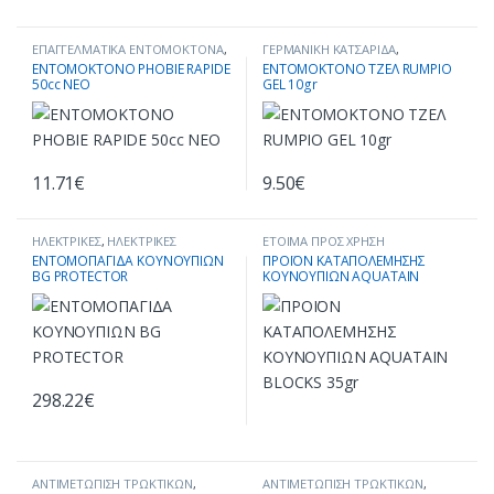
ΕΠΑΓΓΕΛΜΑΤΙΚΑ ΕΝΤΟΜΟΚΤΟΝΑ
,
ΓΕΡΜΑΝΙΚΗ ΚΑΤΣΑΡΙΔΑ
,
ΚΑΤΑΠΟΛΕΜΗΣΗ ΕΝΤΟΜΩΝ
,
ΕΝΤΟΜΟΚΤΟΝΑ ΣΕ ΜΟΡΦΗ ΤΖΕΛ
,
ΕΝΤΟΜΟΚΤΟΝΟ PHOBIE RAPIDE
ΕΝΤΟΜΟΚΤΟΝΟ ΤΖΕΛ RUMPIO
ΚΑΤΣΑΡΙΔΕΣ
,
ΚΟΡΙΟΙ
,
ΜΥΡΜΗΓΚΙΑ
,
ΚΑΤΑΠΟΛΕΜΗΣΗ ΕΝΤΟΜΩΝ
,
50cc ΝΕΟ
GEL 10gr
ΨΥΛΛΟΙ
ΚΑΤΣΑΡΙΔΕΣ
11.71
€
9.50
€
ΗΛΕΚΤΡΙΚΕΣ
,
ΗΛΕΚΤΡΙΚΕΣ
ΕΤΟΙΜΑ ΠΡΟΣ ΧΡΗΣΗ
ΕΝΤΟΜΟΠΑΓΙΔΕΣ ΠΑΝΩ ΑΠΟ 150
ΕΝΤΟΜΟΚΤΟΝΑ
,
ΚΑΤΑΠΟΛΕΜΗΣΗ
ΕΝΤΟΜΟΠΑΓΙΔΑ ΚΟΥΝΟΥΠΙΩΝ
ΠΡΟΪΟΝ ΚΑΤΑΠΟΛΕΜΗΣΗΣ
ΤΕΤΡΑΓΩΝΙΚΑ ΜΕΤΡΑ
,
ΕΝΤΟΜΩΝ
,
ΚΟΥΝΟΥΠΙΑ
,
BG PROTECTOR
ΚΟΥΝΟΥΠΙΩΝ AQUATAIN
ΚΟΥΝΟΥΠΙΑ
,
ΣΥΣΚΕΥΕΣ
ΣΥΣΚΕΥΕΣ ΠΑΓΙΔΕΥΣΗΣ &
ΠΑΓΙΔΕΥΣΗΣ & ΕΞΟΝΤΩΣΗΣ
ΕΞΟΝΤΩΣΗΣ
BLOCKS 35gr
298.22
€
ΑΝΤΙΜΕΤΩΠΙΣΗ ΤΡΩΚΤΙΚΩΝ
,
ΑΝΤΙΜΕΤΩΠΙΣΗ ΤΡΩΚΤΙΚΩΝ
,