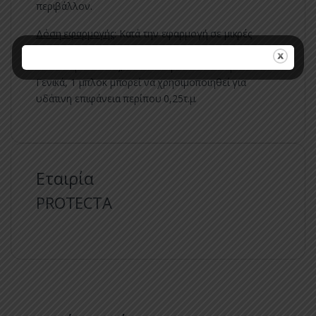
περιβάλλον.
Δόση εφαρμογής
: Κατά την εφαρμογή σε μικρές
υδάτινες μάζες (πιατάκια γλαστρών, ελαστικά
αυτοκινήτων κ.λπ.), σπάστε 1 μπλοκ από την πλάκα.
Γενικά, 1 μπλοκ μπορεί να χρησιμοποιηθεί για
υδάτινη επιφάνεια περίπου 0,25τ.μ.
Εταιρία
PROTECTA