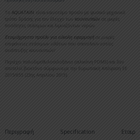
Το
AQUATAIN
είναι καινοτόμο προϊόν με φυσικό-μηχανικό
τρόπο δράσης για τον έλεγχο των
κουνουπιών
σε μικρές
ποσότητες στάσιμων και λιμναζόντων νερών.
Ετοιμόχρηστο προϊόν για εύκολη εφαρμογή
σε μικρές
επιφάνειες στάσιμων υδάτων που αποτελούν εστίες
ανάπτυξης κουνουπιών!
Περιέχει πολυδιμεθυλοσιλοξάνιο (σιλικόνη PDMS) και δεν
αποτελεί βιοκτόνο σύμφωνα με την Ευρωπαϊκή Απόφαση ΕΕ
2015/655 (23ης Απριλίου 2015).
Περιγραφή
Specification
Εταιρί