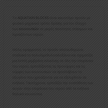
Το
AQUATAIN BLOCKS
είναι καινοτόμο προϊόν με
φυσικό-μηχανικό τρόπο δράσης για τον έλεγχο
των
κουνουπιών
σε μικρές ποσότητες στάσιμων και
λιμναζόντων νερών.
Μόλις εφαρμοστεί, το προϊόν απελευθερώνει
σταδιακά το πολυδιμεθυλοσιλοξάνιο και σχηματίζει
μια λεπτή μεμβράνη σιλικόνης σε όλη την επιφάνεια
του νερού, εμποδίζοντας τις προνύμφες και τις
νύμφες των κουνουπιών να προσλάβουν το
οξυγόνο που χρειάζονται για να εξελιχθούν σε
ενήλικα. Ταυτόχρονα, εμποδίζει την εναπόθεση των
αυγών στην επιφάνεια του νερού από τα ενήλικα
θηλυκά κουνούπια.