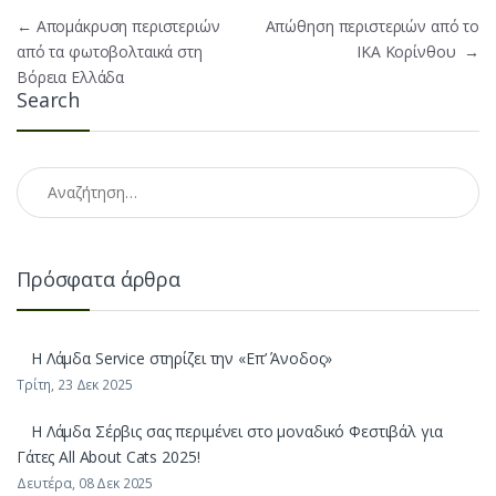
Πλοήγηση άρθρων
←
Απομάκρυση περιστεριών
Απώθηση περιστεριών από το
από τα φωτοβολταικά στη
ΙΚΑ Κορίνθου
→
Βόρεια Ελλάδα
Search
Αναζήτηση για:
Πρόσφατα άρθρα
H Λάμδα Service στηρίζει την «Επ’ Άνοδος»
Τρίτη, 23 Δεκ 2025
Η Λάμδα Σέρβις σας περιμένει στο μοναδικό Φεστιβάλ για
Γάτες All About Cats 2025!
Δευτέρα, 08 Δεκ 2025