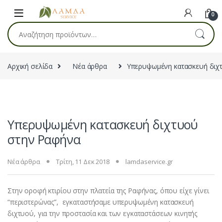
Skip to navigation
Skip to content
0
Αναζήτηση για:
Αρχική σελίδα
Νέα άρθρα
Υπερυψωμένη κατασκευή διχ
Υπερυψωμένη κατασκευή διχτυού
στην Ραφήνα
Νέα άρθρα
Τρίτη, 11 Δεκ 2018
lamdaservice.gr
Στην οροφή κτιρίου στην πλατεία της Ραφήνας, όπου είχε γίνει
“περιστερώνας”, εγκαταστήσαμε υπερυψωμένη κατασκευή
διχτυού, για την προστασία και των εγκαταστάσεων κινητής