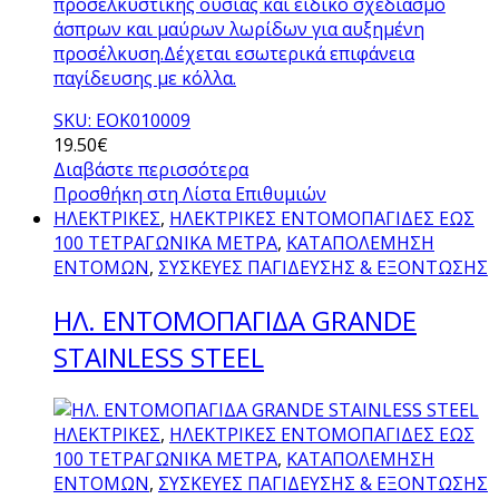
προσελκυστικής ουσίας και ειδικό σχεδιασμό
άσπρων και μαύρων λωρίδων για αυξημένη
προσέλκυση.Δέχεται εσωτερικά επιφάνεια
παγίδευσης με κόλλα.
SKU: ΕΟΚ010009
19.50
€
Διαβάστε περισσότερα
Προσθήκη στη Λίστα Επιθυμιών
ΗΛΕΚΤΡΙΚΕΣ
,
ΗΛΕΚΤΡΙΚΕΣ ΕΝΤΟΜΟΠΑΓΙΔΕΣ ΕΩΣ
100 ΤΕΤΡΑΓΩΝΙΚΑ ΜΕΤΡΑ
,
ΚΑΤΑΠΟΛΕΜΗΣΗ
ΕΝΤΟΜΩΝ
,
ΣΥΣΚΕΥΕΣ ΠΑΓΙΔΕΥΣΗΣ & ΕΞΟΝΤΩΣΗΣ
ΗΛ. ΕΝΤΟΜΟΠΑΓΙΔΑ GRANDE
STAINLESS STEEL
ΗΛΕΚΤΡΙΚΕΣ
,
ΗΛΕΚΤΡΙΚΕΣ ΕΝΤΟΜΟΠΑΓΙΔΕΣ ΕΩΣ
100 ΤΕΤΡΑΓΩΝΙΚΑ ΜΕΤΡΑ
,
ΚΑΤΑΠΟΛΕΜΗΣΗ
ΕΝΤΟΜΩΝ
,
ΣΥΣΚΕΥΕΣ ΠΑΓΙΔΕΥΣΗΣ & ΕΞΟΝΤΩΣΗΣ