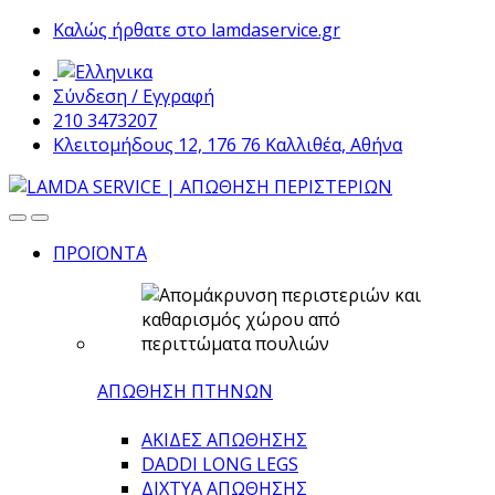
Skip
Skip
Καλώς ήρθατε στο lamdaservice.gr
to
to
navigation
content
Σύνδεση / Εγγραφή
210 3473207
Κλειτομήδους 12, 176 76 Καλλιθέα, Αθήνα
ΠΡΟΪΟΝΤΑ
ΑΠΩΘΗΣΗ ΠΤΗΝΩΝ
ΑΚΙΔΕΣ ΑΠΩΘΗΣΗΣ
DADDI LONG LEGS
ΔΙΧΤΥΑ ΑΠΩΘΗΣΗΣ