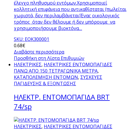
έλεγχο πληθυσμού εντόμων.Χρησιμοποιεί
κολλητική επιφάνεια που αντικαθίσταται (πωλείται
χωριστά, δεν περιλαμβάνεται)Ένας οικολογικός
τρόπος όταν δεν θέλουμε ή δεν μπόρουμε να
χρησιμοποιήσουμε βιοκτόνα…
SKU: ΕΟΚ300001
0.68
€
Διαβάστε περισσότερα
Προσθήκη στη Λίστα Επιθυμιών
ΗΛΕΚΤΡΙΚΕΣ
,
ΗΛΕΚΤΡΙΚΕΣ ΕΝΤΟΜΟΠΑΓΙΔΕΣ
ΠΑΝΩ ΑΠΟ 150 ΤΕΤΡΑΓΩΝΙΚΑ ΜΕΤΡΑ
,
ΚΑΤΑΠΟΛΕΜΗΣΗ ΕΝΤΟΜΩΝ
,
ΣΥΣΚΕΥΕΣ
ΠΑΓΙΔΕΥΣΗΣ & ΕΞΟΝΤΩΣΗΣ
ΗΛΕΚΤΡ. ΕΝΤΟΜΟΠΑΓΙΔΑ BRT
74/sp
ΗΛΕΚΤΡΙΚΕΣ
,
ΗΛΕΚΤΡΙΚΕΣ ΕΝΤΟΜΟΠΑΓΙΔΕΣ