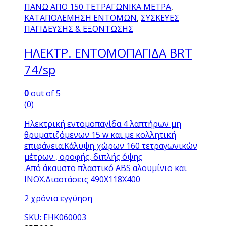
ΠΑΝΩ ΑΠΟ 150 ΤΕΤΡΑΓΩΝΙΚΑ ΜΕΤΡΑ
,
ΚΑΤΑΠΟΛΕΜΗΣΗ ΕΝΤΟΜΩΝ
,
ΣΥΣΚΕΥΕΣ
ΠΑΓΙΔΕΥΣΗΣ & ΕΞΟΝΤΩΣΗΣ
ΗΛΕΚΤΡ. ΕΝΤΟΜΟΠΑΓΙΔΑ BRT
74/sp
0
out of 5
(0)
Ηλεκτρική εντομοπαγίδα 4 λαπτήρων μη
θρυματιζόμενων 15 w και με κολλητική
επιφάνεια.Κάλυψη χώρων 160 τετραγωνικών
μέτρων , οροφής, διπλής όψης
.Από άκαυστο πλαστικό ABS αλουμίνιο και
INOX.Διαστάσεις 490X118X400
2 χρόνια εγγύηση
SKU: ΕΗΚ060003