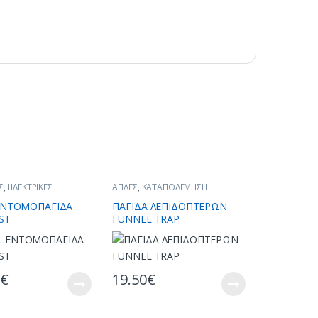
Σ
,
ΗΛΕΚΤΡΙΚΕΣ
ΑΠΛΕΣ
,
ΚΑΤΑΠΟΛΕΜΗΣΗ
ΓΙΔΕΣ ΕΩΣ 100
ΕΝΤΟΜΩΝ
,
ΟΙΚΟΛΟΓΙΚΑ
ΙΚΑ ΜΕΤΡΑ
,
ΕΝΤΟΜΟΚΤΟΝΑ
,
ΣΥΣΚΕΥΕΣ
 ΕΝΤΟΜΟΠΑΓΙΔΑ
ΠΑΓΙΔΑ ΛΕΠΙΔΟΠΤΕΡΩΝ
ΕΜΗΣΗ ΕΝΤΟΜΩΝ
,
ΠΑΓΙΔΕΥΣΗΣ & ΕΞΟΝΤΩΣΗΣ
ST
FUNNEL TRAP
ΠΑΓΙΔΕΥΣΗΣ &
ΗΣ
0
€
19.50
€