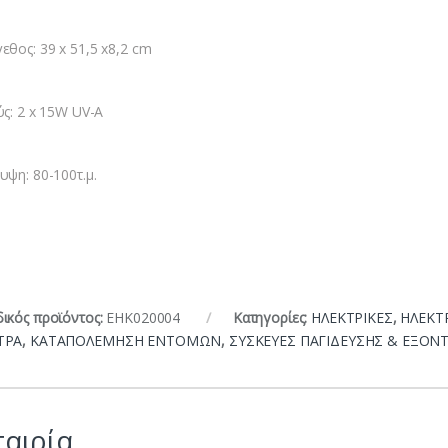
εθος: 39 x 51,5 x8,2 cm
ύς: 2 x 15W UV-A
υψη: 80-100τ.μ.
ικός προϊόντος:
ΕΗΚ020004
Κατηγορίες:
ΗΛΕΚΤΡΙΚΕΣ
,
ΗΛΕΚΤ
ΤΡΑ
,
ΚΑΤΑΠΟΛΕΜΗΣΗ ΕΝΤΟΜΩΝ
,
ΣΥΣΚΕΥΕΣ ΠΑΓΙΔΕΥΣΗΣ & ΕΞΟΝ
ταιρία