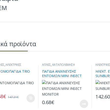
EM
ικά προϊόντα
ΚΕΣ
,
ΗΛΕΚΤΡΙΚΕΣ
ΑΠΛΕΣ
,
ΚΑΤΑΠΟΛΕΜΗΣΗ
ΗΛΕΚΤΡΙΚΕ
ΠΑΓΙΔΕΣ ΕΩΣ 100
ΕΝΤΟΜΩΝ
,
ΟΙΚΟΛΟΓΙΚΑ
ΕΝΤΟΜΟΠΑ
ΩΝΙΚΑ ΜΕΤΡΑ
,
ΕΝΤΟΜΟΚΤΟΝΑ
,
ΣΥΣΚΕΥΕΣ
ΤΕΤΡΑΓΩΝ
ΤΟΜΟΠΑΓΙΔΑ TRIO
ΠΑΓΙΔΑ ΑΝΙΧΝΕΥΣΗΣ
ΗΛΕΚΤ.
ΟΛΕΜΗΣΗ ΕΝΤΟΜΩΝ
,
ΠΑΓΙΔΕΥΣΗΣ & ΕΞΟΝΤΩΣΗΣ
ΚΑΤΑΠΟΛ
ΕΝΤΟΜΩΝ MINI INSECT
SUNBUR
ΤΑ ΜΕ ΕΚΠΤΩΣΗ
,
ΣΥΣΚΕΥΕΣ 
Σ ΠΑΓΙΔΕΥΣΗΣ &
ΕΞΟΝΤΩΣ
MONITOR
ΩΣΗΣ
58
€
142.6
147.31
€
0.68
€