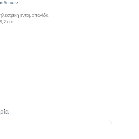
Επιθυμιών
 ηλεκτρική εντομοπαγίδα,
x8,2 cm
ιρία