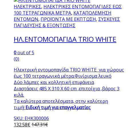
ΗΛΕΚΤΡΙΚΕΣ
,
ΗΛΕΚΤΡΙΚΕΣ ΕΝΤΟΜΟΠΑΓΙΔΕΣ ΕΩΣ
100 ΤΕΤΡΑΓΩΝΙΚΑ ΜΕΤΡΑ
,
ΚΑΤΑΠΟΛΕΜΗΣΗ
ΕΝΤΟΜΩΝ
,
ΠΡΟΪΟΝΤΑ ΜΕ ΕΚΠΤΩΣΗ
,
ΣΥΣΚΕΥΕΣ
ΠΑΓΙΔΕΥΣΗΣ & ΕΞΟΝΤΩΣΗΣ
ΗΛ.ΕΝΤΟΜΟΠΑΓΙΔΑ TRIO WHITE
0
out of 5
(0)
Ηλεκτρική εντομοπαγίδα TRIO WHITE για χώρους
έως 100 τετραγωνικά μέτρα.Φινίρισμα λευκό
Δύο λάμπες και κολλητική επιφάνεια
Διαστάσεις 485 X 310 X 60 cm ,επιτοίχια ,βάρος 3
κιλά.
Tα καλύτερα αποτελέσματα, στην καλύτερη
τιμή!
Ειδική τιμή για επαγγελματίες
SKU: EHK300006
132.58
€
147.31
€