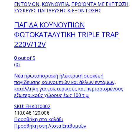
ΕΝΤΟΜΩΝ
,
ΚΟΥΝΟΥΠΙΑ
,
ΠΡΟΪΟΝΤΑ ΜΕ ΕΚΠΤΩΣΗ
,
ΣΥΣΚΕΥΕΣ ΠΑΓΙΔΕΥΣΗΣ & ΕΞΟΝΤΩΣΗΣ
ΠΑΓΙΔΑ ΚΟΥΝΟΥΠΙΩΝ
ΦΩΤΟΚΑΤΑΛΥΤΙΚΗ TRIPLE TRAP
220V/12V
0
out of 5
(0)
Νέα πρωτοποριακή ηλεκτρική συσκευή
παγίδευσης κουνουπιών και άλλων εντόμων,
κατάλληλη για εσωτερικούς και περιορισμένους
εξωτερικούς χώρους έως 100 τ.μ.
SKU: ΕΗΚ010002
110.04
€
120.00
€
Προσθήκη στο καλάθι
Προσθήκη στη Λίστα Επιθυμιών