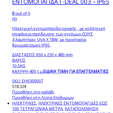
ΕΝΤΟΜΟΠΑΓΙΔΑ Ι -DEAL 003 – IP65
0
out of 5
(0)
Ηλεκτρική εντομοπαγίδα οροφής , με κολλητική
επιφάνεια παγίδευσης των εντόμων.ΙΣΧΥΣ
4 λαμπτήρες UVA X 18W, με προστασία
θρυμματισμού IP65.
ΔΙΑΣΤΑΣΕΙΣ 650 x 220 x 480 mm
ΒΑΡΟΣ
10,5KG
ΚΑΛΥΨΗ 400 τ.μ.
ΕΙΔΙΚΗ ΤΙΜΗ ΓΙΑ ΕΠΑΓΓΕΛΜΑΤΙΕΣ
SKU: EHK300007
518.32
€
Προσθήκη στο καλάθι
Προσθήκη στη Λίστα Επιθυμιών
ΗΛΕΚΤΡΙΚΕΣ
,
ΗΛΕΚΤΡΙΚΕΣ ΕΝΤΟΜΟΠΑΓΙΔΕΣ ΕΩΣ
100 ΤΕΤΡΑΓΩΝΙΚΑ ΜΕΤΡΑ
,
ΚΑΤΑΠΟΛΕΜΗΣΗ