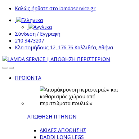
Skip
Skip
Καλώς ήρθατε στο lamdaservice.gr
to
to
navigation
content
Σύνδεση / Εγγραφή
210 3473207
Κλειτομήδους 12, 176 76 Καλλιθέα, Αθήνα
ΠΡΟΪΟΝΤΑ
ΑΠΩΘΗΣΗ ΠΤΗΝΩΝ
ΑΚΙΔΕΣ ΑΠΩΘΗΣΗΣ
DADDI LONG LEGS