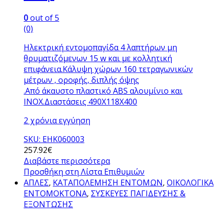
0
out of 5
(0)
Ηλεκτρική εντομοπαγίδα 4 λαπτήρων μη
θρυματιζόμενων 15 w και με κολλητική
επιφάνεια.Κάλυψη χώρων 160 τετραγωνικών
μέτρων , οροφής, διπλής όψης
.Από άκαυστο πλαστικό ABS αλουμίνιο και
INOX.Διαστάσεις 490X118X400
2 χρόνια εγγύηση
SKU: ΕΗΚ060003
257.92
€
Διαβάστε περισσότερα
Προσθήκη στη Λίστα Επιθυμιών
ΑΠΛΕΣ
,
ΚΑΤΑΠΟΛΕΜΗΣΗ ΕΝΤΟΜΩΝ
,
ΟΙΚΟΛΟΓΙΚΑ
ΕΝΤΟΜΟΚΤΟΝΑ
,
ΣΥΣΚΕΥΕΣ ΠΑΓΙΔΕΥΣΗΣ &
ΕΞΟΝΤΩΣΗΣ