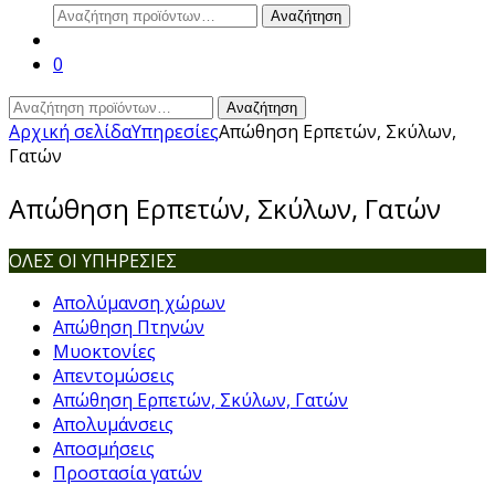
Αναζήτηση
Αναζήτηση
για:
0
Αναζήτηση
Αναζήτηση
για:
Αρχική σελίδα
Υπηρεσίες
Απώθηση Ερπετών, Σκύλων,
Γατών
Απώθηση Ερπετών, Σκύλων, Γατών
ΟΛΕΣ ΟΙ ΥΠΗΡΕΣΙΕΣ
Απολύμανση χώρων
Απώθηση Πτηνών
Μυοκτονίες
Απεντομώσεις
Απώθηση Ερπετών, Σκύλων, Γατών
Απολυμάνσεις
Αποσμήσεις
Προστασία γατών