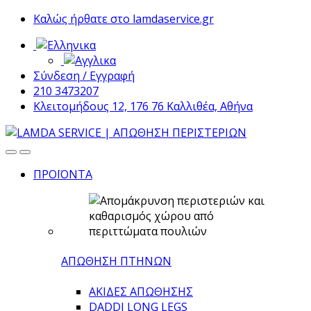
Skip
Skip
Καλώς ήρθατε στο lamdaservice.gr
to
to
navigation
content
Σύνδεση / Εγγραφή
210 3473207
Κλειτομήδους 12, 176 76 Καλλιθέα, Αθήνα
ΠΡΟΪΟΝΤΑ
ΑΠΩΘΗΣΗ ΠΤΗΝΩΝ
ΑΚΙΔΕΣ ΑΠΩΘΗΣΗΣ
DADDI LONG LEGS